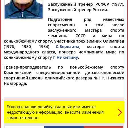
АКИЛОВ
Заслуженный тренер РСФСР (1977).
Заслуженный тренер России.
Подготовил ряд известных
Ваш запрос: "Владимир АКИЛОВ"
спортсменов, в том числе
По условиям запроса публикаций нет
заслуженного мастера спорта
чемпиона СССР и мира по
конькобежному спорту, участника трех зимних Олимпиад
(1976, 1980, 1984)
С.Березина
; мастера спорта
международного класса, призера чемпионата мира по
конькобежному спорту
Г.Никитину
.
Тренер-преподаватель по конькобежному спорту
ТАБЛО АКТИВНОСТИ
Комплексной специализированной детско-юношеской
спортивной школы олимпийского резерва № 1 г. Нижнего
Новгорода.
ЦЕЛИ ПРОЕКТА
КОНТАКТЫ
НАШИ КНОПКИ
РЕКЛАМА
Если вы нашли ошибку в данных или имеете
недостающую информацию, внесите изменения
самостоятельно
Вопросы сотрудничества и совместной деятельности
inform@infosport.ru