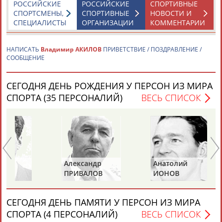
РОССИЙСКИЕ
РОССИЙСКИЕ
СПОРТИВНЫЕ
Адресов в новостной рассылке: 996
СПОРТСМЕНЫ,
СПОРТИВНЫЕ
НОВОСТИ И
Подпишись
СПЕЦИАЛИСТЫ
ОРГАНИЗАЦИИ
КОММЕНТАРИИ
©
Стадион, 1998-2026
НАПИСАТЬ
Владимир АКИЛОВ
ПРИВЕТСТВИЕ / ПОЗДРАВЛЕНИЕ /
Разработка и поддержка ООО НАИТ «Стадион»
СООБЩЕНИЕ
СЕГОДНЯ ДЕНЬ РОЖДЕНИЯ У ПЕРСОН ИЗ МИРА
СПОРТА (35 ПЕРСОНАЛИЙ)
ВЕСЬ СПИСОК
Александр
Анатолий
Ан
ПРИВАЛОВ
ИОНОВ
Ц
СЕГОДНЯ ДЕНЬ ПАМЯТИ У ПЕРСОН ИЗ МИРА
СПОРТА (4 ПЕРСОНАЛИЙ)
ВЕСЬ СПИСОК