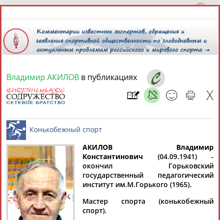
Владимир АКИЛОВ
в публикациях
6 августа 2026 года,
11:33
СПОРТСМЕНЫ, ТРЕНЕРЫ И СПЕЦИАЛИСТЫ
АКИЛОВ Владимир
1
персона
Расширенный поиск
Найдено:
Константинович
(04.09.1941) -
окончил Горьковский
Конькобежный спорт
государственный педагогический
институт им.М.Горького (1965).
Мастер спорта (конькобежный
спорт).
Владимир