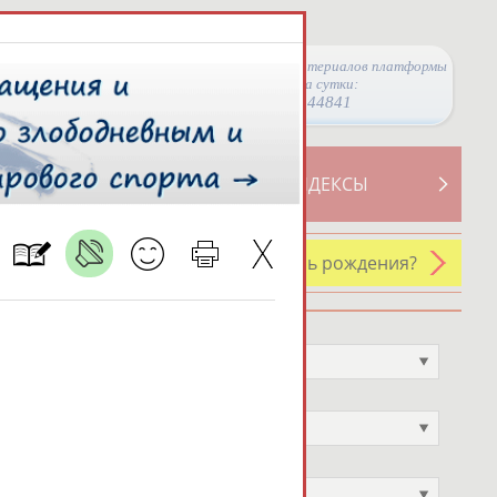
Просмотры материалов платформы
за сутки:
44841
ТИВНОСТИ
СВОДНЫЕ ИНДЕКСЫ
У кого сегодня день рождения?
Профессия
Не выбран
Спортивное звание
Не выбран
Учёное звание
Не выбран