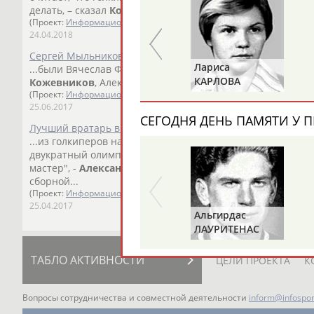
делать, – сказал
Кожевников
. Напомним, что Бобровский
(Проект:
Информационное агентство СТАДИОН
)
24.04.2018
Сергей Мыльников похоронен на Троекуровском кладбищ
Александр
Лариса
...были Вячеслав Фетисов, Алексей Касатонов, Владимир
ДИТЯТИН
КАРЛОВА
Кожевников
, Алексей Морозов и другие. Мыльников...
(Проект:
Информационное агентство СТАДИОН
)
25.06.2017
СЕГОДНЯ ДЕНЬ ПАМЯТИ У П
Лучший вратарь в истории хоккея: Сегодня Владиславу Тр
...из голкиперов начал на таком уровне читать игру", -
Ал
двукратный олимпийский чемпион в составе... ...признан
мастер", -
Александр
Кожевников
, двукратный олимпий
сборной...
(Проект:
Информационное агентство СТАДИОН
)
25.04.2017
Альгирдас
ЛАУРИТЕНАС
ТАБЛО АКТИВНОСТИ
ЦЕЛИ ПРОЕКТА
К
Вопросы сотрудничества и совместной деятельности
inform@infospor