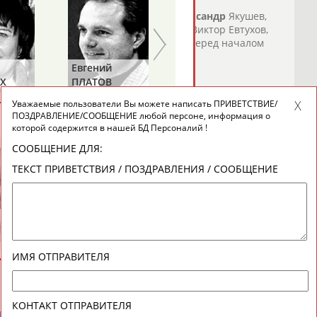
енное открытие нового сезона НХЛ
ветские и российские хоккеисты -
Александр
Якушев,
тонов, Андрей... ...Андрей Коваленко, Виктор Евтухов,
вников
, Владимир Мышкин и другие. Перед началом
Евгений
Алексей
о СТАДИОН
)
Х
ПЛАТОВ
КОТОВ
КО,
ельно, если будем выигрывать раз в 10 лет - это наш
Уважаемые пользователи Вы можете написать ПРИВЕТСТВИЕ/
)
ПОЗДРАВЛЕНИЕ/СООБЩЕНИЕ любой персоне, информация о
ВЕСЬ СПИСОК
которой содержится в нашей БД Персоналий !
ион в составе сборной СССР по хоккею
Александр
сборной России в полуфин... ...Это наш сегодняшний
СООБЩЕНИЕ ДЛЯ:
ов
"Ленте.ру". Сборная России уступила...
ТЕКСТ ПРИВЕТСТВИЯ / ПОЗДРАВЛЕНИЯ / СООБЩЕНИЕ
о СТАДИОН
)
Александр
Геннадий
ЯГУБКИН
ТУРЕЦКИЙ
ИМЯ ОТПРАВИТЕЛЯ
КОНТАКТ ОТПРАВИТЕЛЯ