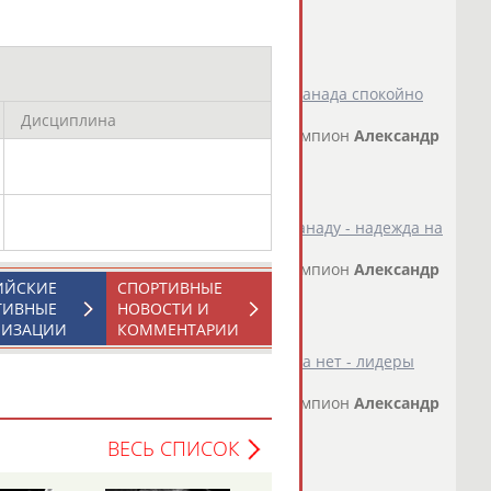
сь то, что и должно было случиться - Канада спокойно
Дисциплина
йной лиги, двукратный олимпийский чемпион
Александр
пондентом "Ст...
о СТАДИОН
)
роятно, что сборная России пройдет Канаду - надежда на
йной лиги, двукратный олимпийский чемпион
Александр
ИЙСКИЕ
СПОРТИВНЫЕ
пондентом "Ст...
ТИВНЫЕ
НОВОСТИ И
о СТАДИОН
)
НИЗАЦИИ
КОММЕНТАРИИ
ной России по большому счёту игры пока нет - лидеры
йной лиги, двукратный олимпийский чемпион
Александр
пондентом "Ст...
о СТАДИОН
)
ВЕСЬ СПИСОК