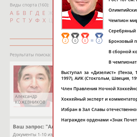
Виды спорта (160):
Олимпийский
Дат
А
Б
В
Г
Д
Е
Ж
З
И
К
Л
М
Н
О
П
с
Р
С
Т
У
Ф
Х
Ц
Ч
Ш
Щ
Э
Ю
Я
Чемпион мир
Серебряный (
=
2
0
0
2
Бронзовый п
В сборной ко
1
персона
Результаты поиска:
В чемпионата
Выступал за «Дизелист» (Пенза, 1
1997), АИК (Стокгольм, Швеция, 19
Член Правления Ночной Хоккейно
Александр
Хоккейный эксперт и комментатор 
КОЖЕВНИКОВ
Избран в Зал Славы отечественног
Награжден орденами «Знак Почета»
Ваш запрос: "Александр Кожевников"
Документы 1-10 из 31 найденных уникальных документов