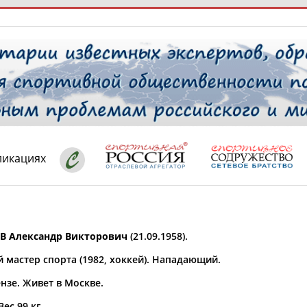
РЕСУРСНАЯ ПЛОЩАДКА
ТАБЛО АК
 специалисты
ликациях
ставляет регион*
 выбран
 Александр Викторович
(21.09.1958).
* для действующих спортсменов
то рождения
 мастер спорта (1982, хоккей). Нападающий.
 выбран
нзе. Живет в Москве.
ион проживания
 выбран
Вес 99 кг.