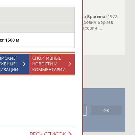
 олимпийского огня в Краснодаре
банская олимпийская чемпионка
Людмила
Брагина
(1972,
ованный... ...Бордовский Денис Александрович Бориев
дмила
Ивановна Бугаев Владимир Сергеевич ...
о СТАДИОН
)
ег 1500 м
ИЙСКИЕ
СПОРТИВНЫЕ
ТИВНЫЕ
НОВОСТИ И
НИЗАЦИИ
КОММЕНТАРИИ
новостной рассылке: 996
сь
ВЕСЬ СПИСОК