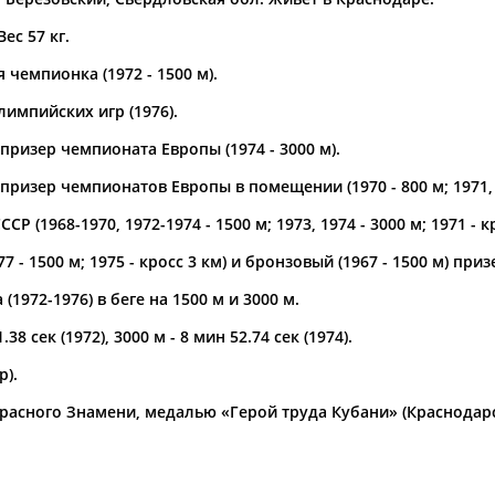
Вес 57 кг.
а рождения
по
чч
мм
год
чч
мм
год
чемпионка (1972 - 1500 м).
импийских игр (1976).
ризер чемпионата Европы (1974 - 3000 м).
ризер чемпионатов Европы в помещении (1970 - 800 м; 1971, 1
Р (1968-1970, 1972-1974 - 1500 м; 1973, 1974 - 3000 м; 1971 - кр
77 - 1500 м; 1975 - кросс 3 км) и бронзовый (1967 - 1500 м) пр
1972-1976) в беге на 1500 м и 3000 м.
8 сек (1972), 3000 м - 8 мин 52.74 сек (1974).
р).
асного Знамени, медалью «Герой труда Кубани» (Краснодарск