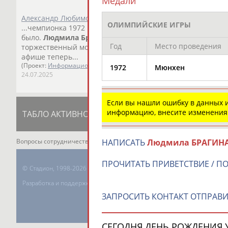
Медали
Александр Любимов: Людмила - Вы Супер Класс!
ОЛИМПИЙСКИЕ ИГРЫ
...чемпионка 1972 и рекордсменки мира - легендарной б
было.
Людмила
Брагина
обожала бегать 1500... ...бегать 
Год
Место проведения
торжественный момент -
Людмила
Брагина
ставит свой 
афише теперь...
(Проект:
Информационное агентство СТАДИОН
)
1972
Мюнхен
24.07.2025
Если вы нашли ошибку в данных
информацию, внесите изменения
ТАБЛО АКТИВНОСТИ
ЦЕЛИ ПРОЕКТА
К
НАПИСАТЬ
Людмила БРАГИН
Вопросы сотрудничества и совместной деятельности
inform@infospor
ПРОЧИТАТЬ ПРИВЕТСТВИЕ / П
©
Стадион, 1998-2026
Разработка и поддержка ООО НАИТ «Стадион»
ЗАПРОСИТЬ КОНТАКТ ОТПРАВИ
СЕГОДНЯ ДЕНЬ РОЖДЕНИЯ У