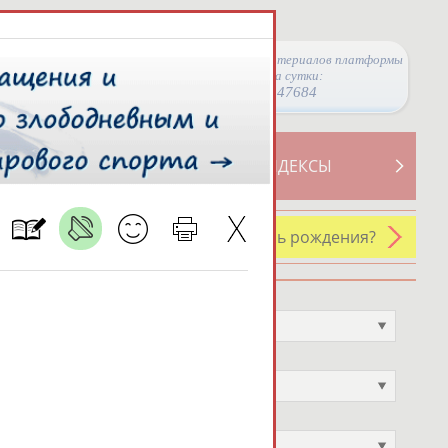
Просмотры материалов платформы
за сутки:
47684
ТИВНОСТИ
СВОДНЫЕ ИНДЕКСЫ
У кого сегодня день рождения?
Профессия
Не выбран
Спортивное звание
Не выбран
Учёное звание
Не выбран