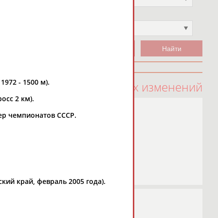
Чемпион
Не выбран
972 - 1500 м).
100 последних изменений
осс 2 км).
изер чемпионатов СССР.
ий край, февраль 2005 года).