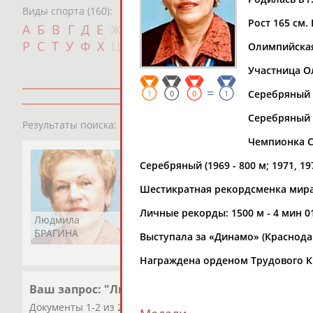
Виды спорта (160):
Рост 165 см. 
Дат
А
Б
В
Г
Д
Е
Ж
З
И
К
Л
М
Н
О
П
с
Р
С
Т
У
Ф
Х
Ц
Ч
Ш
Щ
Э
Ю
Я
Олимпийская 
Участница Ол
=
Серебряный п
1
0
0
1
Серебряный п
1
персона
Результаты поиска:
Чемпионка ССС
Серебряный (1969 - 800 м; 1971, 19
Шестикратная рекордсменка мира (
Личные рекорды: 1500 м - 4 мин 01.3
Людмила
БРАГИНА
Выступала за «Динамо» (Краснода
Награждена орденом Трудового Кр
Ваш запрос: "Людмила БРАГИНА"
Документы 1-2 из 2 найденных уникальных документов