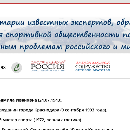
РЕСУРСНАЯ ПЛОЩАДКА
ТАБЛО АК
 специалисты
иях
ставляет регион*
 выбран
дмила Ивановна
(24.07.1943).
* для действующих спортсменов
то рождения
жданин города Краснодара (9 сентября 1993 года).
 выбран
мастер спорта (1972, легкая атлетика).
ион проживания
 выбран
. Березовский, Свердловская обл. Живет в Краснодаре.