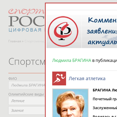
Главная »
Спортсмены, тренеры и специалисты
Спортсмены, тренеры и
Людмила БРАГИНА
в публикац
Легкая атлетика
ФИО
Пред
Не
БРАГИНА Лю
Олимпийские виды спорта
Мес
Почетный гра
Летние
Не
Заслуженный 
Рег
Зимние
Не
Родилась в г