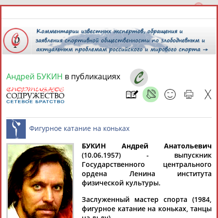
Андрей БУКИН
в публикациях
8 августа 2026 года,
22:15
СПОРТСМЕНЫ, ТРЕНЕРЫ И СПЕЦИАЛИСТЫ
БУКИН Андрей Анатольевич
1
персона
Расширенный поиск
Найдено:
(10.06.1957) - выпускник
Государственного центрального
Фигурное катание на коньках
ордена Ленина института
физической культуры.
Заслуженный мастер спорта (1984,
фигурное катание на коньках, танцы
Андрей
на льду).