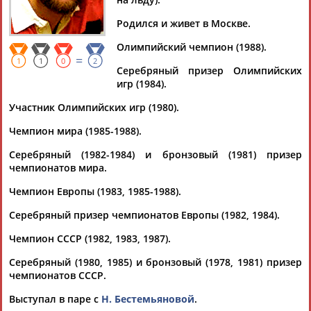
БУКИН
Родился и живет в Москве.
Олимпийский чемпион (1988).
Ваш запрос: "Андрей БУКИН"
=
1
1
0
2
Документы 1-9 из 9 найденных уникальных документов
Серебряный призер Олимпийских
игр (1984).
Татьяна Тарасова: Отъезд в США был одним из лучших
Участник Олимпийских игр (1980).
решений в жизни
...в разные годы были олимпийские чемпионы Ирина
Чемпион мира (1985-1988).
Роднина/Александр Зайцев, Ирина Моисеева/
Андрей
Миненков, Наталья... ...Ирина Моисеева/
Андрей
Миненков,
Серебряный (1982-1984) и бронзовый (1981) призер
Наталья Бестемьянова/
Андрей
Букин
, Илья Кулик, Алексей
чемпионатов мира.
Ягудин, Марина Климова/Сергей...
Чемпион Европы (1983, 1985-1988).
(Проект:
Информационное агентство СТАДИОН
)
05.04.2025
Серебряный призер чемпионатов Европы (1982, 1984).
Наталья Бестемьянова: Своей карьерой я обязана Татьяне
Анатольевне Тарасовой
Чемпион СССР (1982, 1983, 1987).
...победители чемпионата Европы Наталья Бестемьянова и
Серебряный (1980, 1985) и бронзовый (1978, 1981) призер
Андрей
Букин
, а также Заслуженный тренер СССР и России
чемпионатов СССР.
Елена... ...Татьяна Анатольевна Тарасова! Своей карьерой
мы с
Андреем
Букиным
обязаны ей. Как же приятно, что
Выступал в паре с
Н. Бестемьяновой
.
уже столько лет мы...