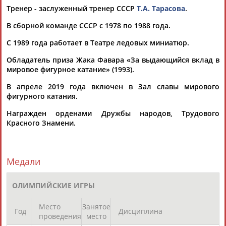
(Проект:
Информационное агентство СТАДИОН
)
Тренер - заслуженный тренер СССР
Т.А. Тарасова
.
24.04.2019
В сборной команде СССР с 1978 по 1988 года.
Елена Чайковская, Наталья Бестемьянова и Андрей Букин
включены в Зал славы мирового фигурного катания
C 1989 года работает в Театре ледовых миниатюр.
Олимпийские чемпионы Калгари в танцах на льду Наталья
Бестемьянова и
Андрей
Букин
, а также заслуженный
Обладатель приза Жака Фавара «За выдающийся вклад в
тренер СССР Елена Чайк... ...Игр 1966 года немка Габриэле
мировое фигурное катание» (1993).
Зейферт. Бестемьянова и
Букин
также являются
четырёхкратными чемпионами мира и...
В апреле 2019 года включен в Зал славы мирового
(Проект:
Информационное агентство СТАДИОН
)
фигурного катания.
24.04.2019
Награжден орденами Дружбы народов, Трудового
Андрей Букин: Российские одиночники ещё научатся и будут
Красного Знамени.
прыгать, как Юдзуру Ханю!
...непростой период. Об этом заявил четырёхкратный
чемпион мира
Андрей
Букин
, комментируя итоги этапа
Гран-при по фигурному...
Медали
(Проект:
Информационное агентство СТАДИОН
)
28.11.2018
ОЛИМПИЙСКИЕ ИГРЫ
Двадцать пять фигуристов и тренеров направили Томасу
Баху письмо в поддержку Ивана Букина
Место
Занятое
...призер чемпионата Европы в танцах на льду в дуэте с
Год
Дисциплина
проведения
место
Александрой Степановой не получил приглашение на Игры