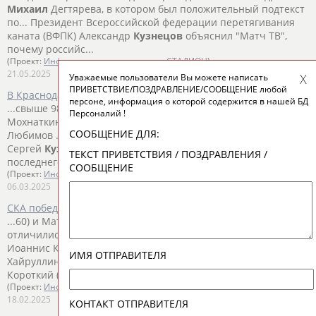
Михаил
Дегтярева, в котором был положительный подтекст
по... Президент Всероссийской федерации перетягивания
каната (ВФПК) Александр
Кузнецов
объяснил "Матч ТВ",
почему российс...
(Проект:
Информационное агентство СТАДИОН
)
21.05.2025
Уважаемые пользователи Вы можете написать
ПРИВЕТСТВИЕ/ПОЗДРАВЛЕНИЕ/СООБЩЕНИЕ любой
В Краснодаре первый день - самбо
персоне, информация о которой содержится в нашей БД
...свыше 98 кг:
Михаил
Кашурников (Москва) —
Михаил
Персоналий !
Мохнаткин СПб (Санкт-Петербург) — 7:2. Александр
СООБЩЕНИЕ ДЛЯ:
Любимов ... ...кг: Антон Коновалов (Владимирская область) —
Сергей
Кузнецов
(Свердловская область) — победа
ТЕКСТ ПРИВЕТСТВИЯ / ПОЗДРАВЛЕНИЯ /
последнего...
СООБЩЕНИЕ
(Проект:
Информационное агентство СТАДИОН
)
06.03.2025
СКА победил "Северсталь" в матче КХЛ
...60) и Матвей Короткий (51). В составе проигравших
отличились
Михаил
Котляревский (15), Адам Лишка (22) и
Иоаннис Калдис... ...Григорий Кузьмин (9-я минута), Марат
ИМЯ ОТПРАВИТЕЛЯ
Хайруллин (31), Евгений
Кузнецов
(40, 60) и Матвей
Короткий (51). В составе...
(Проект:
Информационное агентство СТАДИОН
)
18.02.2025
КОНТАКТ ОТПРАВИТЕЛЯ