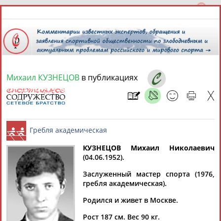
Михаил КУЗНЕЦОВ
в публикациях
6 августа 2026 года,
23:44
СПОРТСМЕНЫ, ТРЕНЕРЫ И СПЕЦИАЛИСТЫ
КУЗНЕЦОВ Михаил Николаевич
3
персоны
Расширенный поиск
Найдено:
(04.06.1952).
Гребля академическая
Заслуженный мастер спорта (1976,
гребля академическая).
Родился и живет в Москве.
Михаил
Михаил
Михаил
Рост 187 см. Вес 90 кг.