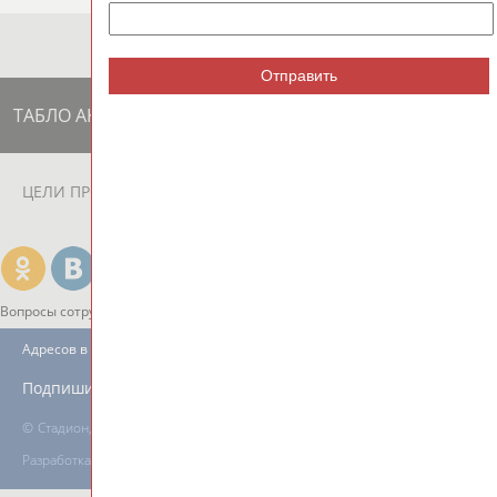
Отправить
ТАБЛО АКТИВНОСТИ
ЦЕЛИ ПРОЕКТА
КОНТАКТЫ
НАШИ КНОПКИ
РЕКЛАМА
Вопросы сотрудничества и совместной деятельности
inform@infosport.ru
Адресов в новостной рассылке: 996
Подпишись
©
Стадион, 1998-2026
Разработка и поддержка ООО НАИТ «Стадион»