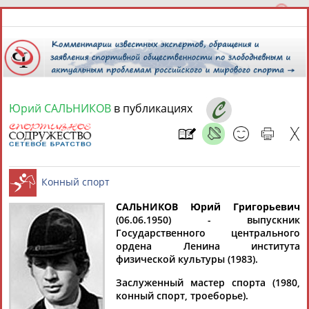
Юрий САЛЬНИКОВ
в публикациях
9 августа 2026 года,
10:38
СПОРТСМЕНЫ, ТРЕНЕРЫ И СПЕЦИАЛИСТЫ
САЛЬНИКОВ Юрий Григорьевич
1
персона
Расширенный поиск
Найдено:
(06.06.1950) - выпускник
Государственного центрального
Конный спорт
ордена Ленина института
физической культуры (1983).
Заслуженный мастер спорта (1980,
конный спорт, троеборье).
Юрий