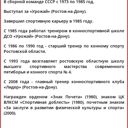
автомобиль Buick Le Sabre ...
В сборной команде СССР с 1973 по 1985 год.
(Проект:
Информационное агентство СТАДИОН
)
02.08.2023
Выступал за «Урожай» (Ростов-на-Дону).
В Кемерове на форуме "Россия – спортивная держава"
Завершил спортивную карьеру в 1985 году.
состоялось пленарное заседание "Мы вместе. Спорт. Новая
реальность"
С 1985 года работал тренером в конноспортивной школе
...комитета России Павел Рожков, олимпийский чемпион
ДСО «Урожай» (Ростов-на-Дону).
Юрий
Борзаковский. Перед началом заседания Игорь
С 1986 по 1990 год - старший тренер по конному спорту
Левитин... ...президент Всероссийской федерации плавания
Ростовской области.
Владимир
Сальников
. Заместитель Председателя
Правительства...
С 1993 года возглавляет ростовскую областную школу
(Проект:
Информационное агентство СТАДИОН
)
высшего спортивного мастерства современного
30.09.2022
пятиборья и конного спорта № 4.
Михаил Шлаен: НЕ ПОЛУЧИТСЯ, ГОСПОДА
...Чукарин, Грант Шагинян и Шалва Чихладзе, Йоханес
С 2008 года - главный тренер конноспортивного клуба
Коткас и
Юрий
Литуев, Иван Матвеев и Евгений Лопатин…
«Лидер» (Ростов-на-Дону).
В тылу, в... ...Ольга Корбут и Людмила Турищева, Александр
Награжден орденом «Знак Почета» (1980), знаком ЦК
Попов и Владимир
Сальников
, Александр Тихонов и
ВЛКСМ «Спортивная доблесть» (1980), почетным знаком
Александр Большунов, наши...
«За заслуги в развитии физической культуры и спорта»
(Проект:
Информационное агентство СТАДИОН
)
21.07.2022
(2000).
Дмитрий Волков: Российские спортсмены в марше мира
...спортсмены и просто сердечные люди: Марина Кошевая,