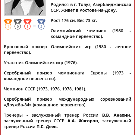
САЛЬНИКОВ
Родился в г. Товуз, Азербайджанская
ССР. Живет в Ростове-на-Дону.
Рост 176 си. Вес 73 кг.
Ваш запрос: "Юрий САЛЬНИКОВ"
=
1
0
1
2
Документы 1-10 из 29 найденных уникальных документов
Олимпийский чемпион (1980 -
командное первенство).
1
2
3
Бронзовый призер Олимпийских игр (1980 - личное
первенство).
"Серебряная лань" 2025
Участник Олимпийских игр (1976).
...Чичерова, Даниил Медведев, Елена Вяльбе, Шамиль
Тарпищев,
Юрий
Семин и многие другие спортсмены и
Серебряный призер чемпионата Европы (1973 -
тренеры, которые не... ...Шамиль Тарпищев,
командное первенство).
четырехкратный Олимпийский чемпион Владимир
Сальников
, журналист и писатель Всеволод Кукушкин и
Чемпион СССР (1973, 1976, 1978, 1981).
замглавред...
(Проект:
Информационное агентство СТАДИОН
)
Серебряный призер международных соревнований
28.11.2025
«Дружба-84» (командное первенство).
Ночное ретро-путешествие по Москве
Тренеры - заслуженный тренер России
В.В. Анахин
,
... 2.Золотова Мария Золотов Антон - MG Midget 3.Королев
заслуженный тренер СССР
А.А. Жагоров
, заслуженный
Юрий
Яруллин Марат - FORD MUSTANG Зачет... ...- 2023".
тренер России
П.С. Деев
.
Зачет "Спорт". 1.Федоров Игорь
Сальников
Евгений –