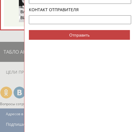
лица команды,...
КОНТАКТ ОТПРАВИТЕЛЯ
(Проект:
Информационное агентство СТАДИОН
)
Владимир
Володар
27.08.2016
ВИКУЛОВ
ЗВЕЗДКИН
Отправить
ТАБЛО АКТИВНОСТИ
ЦЕЛИ ПРОЕКТА
КОНТАКТЫ
НАШИ КНОПКИ
РЕКЛАМА
Вопросы сотрудничества и совместной деятельности
inform@infosport.ru
Адресов в новостной рассылке: 996
Подпишись