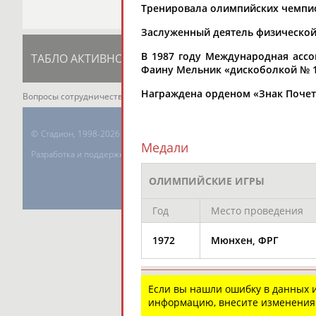
Тренировала олимпийских чемпи
Заслуженный деятель физической 
В 1987 году Международная асс
ТАБЛО АКТИВНОСТИ
ЦЕЛИ ПРОЕКТА
К
Фаину Мельник «дискоболкой № 1
Награждена орденом «Знак Почета
Вопросы сотрудничества и совместной деятельности
inform@infospor
©
Стадион, 1998-2026
Медали
Разработка и поддержка ООО НАИТ «Стадион»
ОЛИМПИЙСКИЕ ИГРЫ
Год
Место проведения
1972
Мюнхен, ФРГ
Если вы нашли ошибку в данных
информацию, внесите изменения