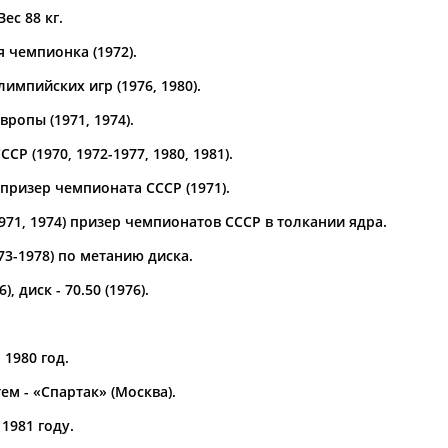
Вес 88 кг.
а рождения
 чемпионка (1972).
по
чч
мм
год
чч
мм
год
импийских игр (1976, 1980).
ропы (1971, 1974).
СР (1970, 1972-1977, 1980, 1981).
призер чемпионата СССР (1971).
971, 1974) призер чемпионатов СССР в толкании ядра.
73-1978) по метанию диска.
, диск - 70.50 (1976).
 1980 год.
тем - «Спартак» (Москва).
1981 году.