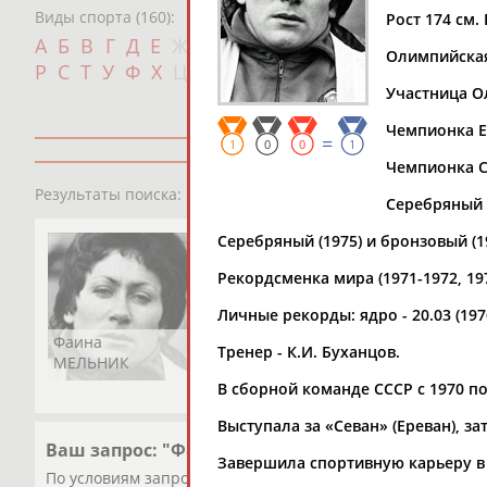
Виды спорта (160):
Рост 174 см. 
Дат
А
Б
В
Г
Д
Е
Ж
З
И
К
Л
М
Н
О
П
Олимпийская
с
Р
С
Т
У
Ф
Х
Ц
Ч
Ш
Щ
Э
Ю
Я
Участница Ол
Чемпионка Ев
=
1
0
0
1
Чемпионка СС
1
персона
Результаты поиска:
Серебряный 
Серебряный (1975) и бронзовый (1
Рекордсменка мира (1971-1972, 19
Личные рекорды: ядро - 20.03 (1976)
Фаина
Тренер - К.И. Буханцов.
МЕЛЬНИК
В сборной команде СССР с 1970 по
Выступала за «Севан» (Ереван), за
Ваш запрос: "Фаина МЕЛЬНИК (ВЕЛЕВА)"
Завершила спортивную карьеру в 
По условиям запроса публикаций нет