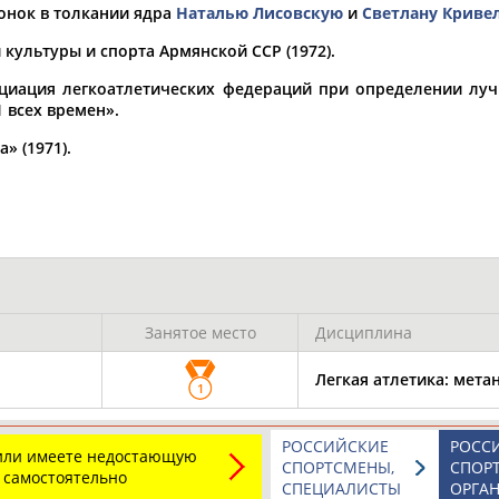
онок в толкании ядра
Наталью Лисовскую
и
Светлану Криве
культуры и спорта Армянской ССР (1972).
оциация легкоатлетических федераций при определении луч
ОНТАКТЫ
НАШИ КНОПКИ
РЕКЛАМА
 всех времен».
» (1971).
t.ru
Адресов в 
Подпиши
Занятое место
Дисциплина
Легкая атлетика: мета
1
РОССИЙСКИЕ
РОСС
 или имеете недостающую
СПОРТСМЕНЫ,
СПОР
 самостоятельно
СПЕЦИАЛИСТЫ
ОРГА