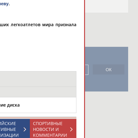
леву
.
ших легкоатлетов мира признала
новостной рассылке: 996
сь
ние диска
ИЙСКИЕ
СПОРТИВНЫЕ
ТИВНЫЕ
НОВОСТИ И
НИЗАЦИИ
КОММЕНТАРИИ