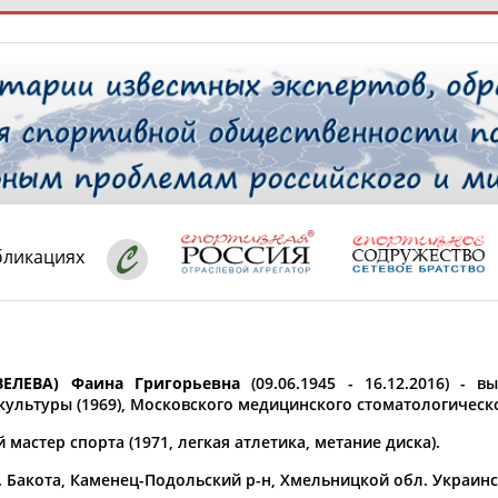
РЕСУРСНАЯ ПЛОЩАДКА
ТАБЛО АК
 специалисты
бликациях
ставляет регион*
 выбран
ЕЛЕВА) Фаина Григорьевна
(09.06.1945 - 16.12.2016) - в
* для действующих спортсменов
то рождения
ультуры (1969), Московского медицинского стоматологическог
 выбран
мастер спорта (1971, легкая атлетика, метание диска).
ион проживания
. Бакота, Каменец-Подольский р-н, Хмельницкой обл. Украинс
 выбран