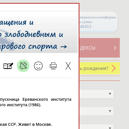
Просмотры материалов платформы
за сутки:
46453
ТИВНОСТИ
СВОДНЫЕ ИНДЕКСЫ
У кого сегодня день рождения?
Профессия
Не выбран
ыпускница Ереванского института
Спортивное звание
о института (1986).
Не выбран
Учёное звание
кая ССР. Живет в Москве.
Не выбран