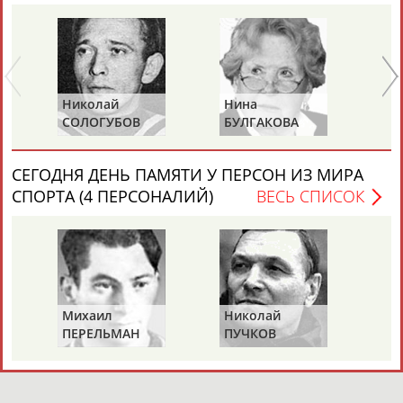
Николай
Нина
Ра
СОЛОГУБОВ
БУЛГАКОВА
П
(С
СЕГОДНЯ ДЕНЬ ПАМЯТИ У ПЕРСОН ИЗ МИРА
СПОРТА (4 ПЕРСОНАЛИЙ)
ВЕСЬ СПИСОК
Михаил
Николай
Ви
ПЕРЕЛЬМАН
ПУЧКОВ
Т
(ПЕРЛЬМАН)