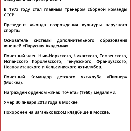
...первый советский чемпион Олимпийских игр по
В 1973 году стал главным тренером сборной команды
парусному спорту
Тимир
Пинегин
, чемпионка мира и
СССР.
Европы Екатерина Скудина,...
(Проект:
Информационное агентство СТАДИОН
)
Президент «Фонда возрождения культуры парусного
06.10.2013
спорта».
Основатель системы дополнительного образования
юношей «Парусная Академия».
Почетный член Нью-Йоркского, Чикагского, Темзенского,
Испанского Королевского, Генуэзского, Французского,
ТАБЛО АКТИВНОСТИ
Неаполитанского и Хельсинкского яхт-клубов.
Почетный Командор детского яхт-клуба «Пионер»
(Москва).
ЦЕЛИ ПРОЕКТА
КОНТАКТЫ
НАШИ КНОПКИ
РЕКЛАМА
Награжден орденом «Знак Почета» (1960), медалями.
Умер 30 января 2013 года в Москве.
Похоронен на Ваганьковском кладбище в Москве.
Вопросы сотрудничества и совместной деятельности
inform@infosport.ru
Адресов в новостной рассылке: 996