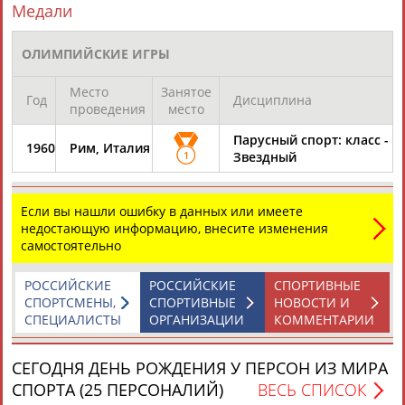
Медали
Подпишись
©
Стадион, 1998-2026
ОЛИМПИЙСКИЕ ИГРЫ
Разработка и поддержка ООО НАИТ «Стадион»
Место
Занятое
Год
Дисциплина
проведения
место
Парусный спорт: класс -
1960
Рим, Италия
1
Звездный
Если вы нашли ошибку в данных или имеете
недостающую информацию, внесите изменения
самостоятельно
РОССИЙСКИЕ
РОССИЙСКИЕ
СПОРТИВНЫЕ
СПОРТСМЕНЫ,
СПОРТИВНЫЕ
НОВОСТИ И
СПЕЦИАЛИСТЫ
ОРГАНИЗАЦИИ
КОММЕНТАРИИ
СЕГОДНЯ ДЕНЬ РОЖДЕНИЯ У ПЕРСОН ИЗ МИРА
СПОРТА (25 ПЕРСОНАЛИЙ)
ВЕСЬ СПИСОК