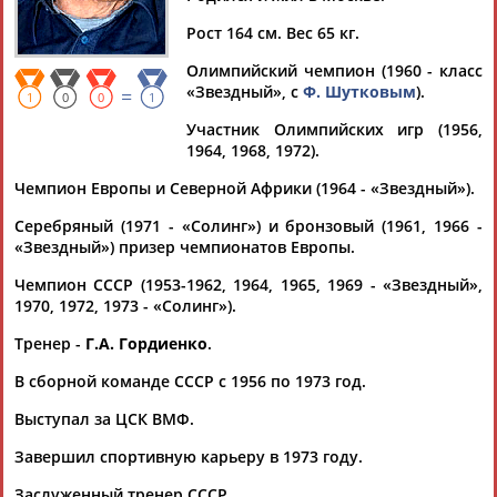
ПИНЕГИН
Рост 164 см. Вес 65 кг.
Олимпийский чемпион (1960 - класс
Ваш запрос: "Тимир ПИНЕГИН"
«Звездный», с
Ф. Шутковым
).
=
1
0
0
1
Документы 1-3 из 3 найденных уникальных документов
Участник Олимпийских игр (1956,
1964, 1968, 1972).
Михаил Шлаен: МЫ ДОЛЖНЫ БЫТЬ СИЛЬНЫ, СОХРАНЯЯ
СВОИ ДОБРЫЕ ТРАДИЦИИ
Чемпион Европы и Северной Африки (1964 - «Звездный»).
...его имя как бы украсило конно-спортивный центр ЦСКА; -
Тимир
Пинегин
/Федор Шутков - яхтсмены; наши первые
Серебряный (1971 - «Солинг») и бронзовый (1961, 1966 -
олимпийские...
«Звездный») призер чемпионатов Европы.
(Проект:
Информационное агентство СТАДИОН
)
17.05.2022
Чемпион СССР (1953-1962, 1964, 1965, 1969 - «Звездный»,
1970, 1972, 1973 - «Солинг»).
Свои в морской стихии
...оттуда "выплыло" звезд, помимо самого Потапова:
Тимир
Тренер -
Г.А. Гордиенко
.
Пинегин
, Федор Шутков, Валентин Манкин (трехкратный...
...Будников … И ведь это далеко неполный список.
Пинегин
с
В сборной команде СССР с 1956 по 1973 год.
Шутковым неслучайно упомянуты первыми в этом...
Выступал за ЦСК ВМФ.
(Проект:
Информационное агентство СТАДИОН
)
22.11.2017
Завершил спортивную карьеру в 1973 году.
5 декабря состоится церемония вручения ежегодной
национальной премии "Яхтсмен Года"
Заслуженный тренер СССР.