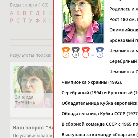
Виды спорта (160):
Родилась и ж
Дат
А
Б
В
Г
Д
Е
Ж
З
И
К
Л
М
Н
О
П
с
Рост 180 см. 
Р
С
Т
У
Ф
Х
Ц
Ч
Ш
Щ
Э
Ю
Я
Олимпийская 
Бронзовый п
Чемпионка ми
1
персона
=
Результаты поиска:
2
0
1
3
Серебряный (
Чемпионка СС
Чемпионка Украины (1992).
Серебряный (1994) и бронзовый (
Зинаида
ТУРЧИНА
Обладательница Кубка европейских 
Обладательница Кубка СССР (1977)
В сборной команде СССР с 1965 по
Ваш запрос: "Зинаида ТУРЧИНА (СТОЛИТЕНКО)"
Выступала за команду «Спартак» (К
По условиям запроса публикаций нет