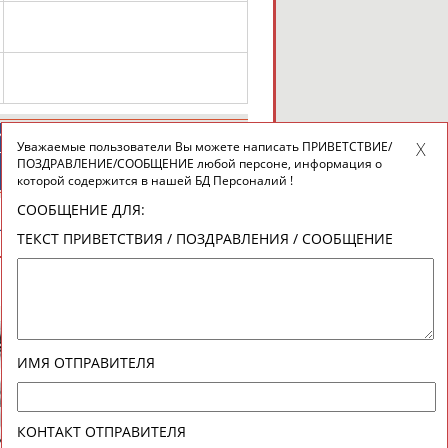
ИЙСКИЕ
СПОРТИВНЫЕ
Уважаемые пользователи Вы можете написать ПРИВЕТСТВИЕ/
ТИВНЫЕ
НОВОСТИ И
ПОЗДРАВЛЕНИЕ/СООБЩЕНИЕ любой персоне, информация о
НИЗАЦИИ
КОММЕНТАРИИ
которой содержится в нашей БД Персоналий !
СООБЩЕНИЕ ДЛЯ:
ЩЕНИЕ
ТЕКСТ ПРИВЕТСТВИЯ / ПОЗДРАВЛЕНИЯ / СООБЩЕНИЕ
ВЕСЬ СПИСОК
ИМЯ ОТПРАВИТЕЛЯ
Ольга
Ольга
КОНТАКТ ОТПРАВИТЕЛЯ
ИДЗЕ
КНЯЗЕВА
БЕЛОВА