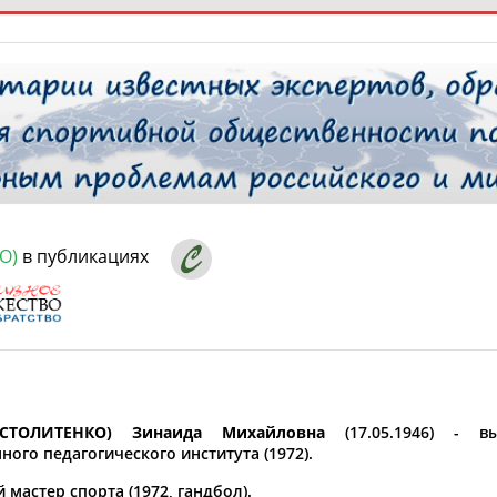
РЕСУРСНАЯ ПЛОЩАДКА
ТАБЛО АК
 специалисты
О)
в публикациях
ставляет регион*
 выбран
* для действующих спортсменов
то рождения
 выбран
СТОЛИТЕНКО) Зинаида Михайловна
(17.05.1946) - вы
ного педагогического института (1972).
ион проживания
мастер спорта (1972, гандбол).
 выбран