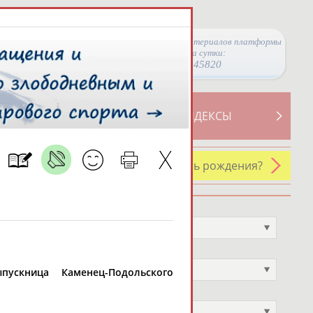
Просмотры материалов платформы
за сутки:
45820
ТИВНОСТИ
СВОДНЫЕ ИНДЕКСЫ
У кого сегодня день рождения?
Профессия
Не выбран
Спортивное звание
Не выбран
пускница Каменец-Подольского
Учёное звание
Не выбран