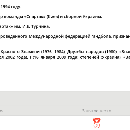
1994 году.
нер команды «Спартак» (Киев) и сборной Украины.
ОНТАКТЫ
НАШИ КНОПКИ
РЕКЛАМА
артак» им. И.Е. Турчина.
, проведенного Международной федерацией гандбола, призна
t.ru
асного Знамени (1976, 1984), Дружбы народов (1980), «Знак 
Адресов в 
ря 2002 года), I (16 января 2009 года) степеней (Украина), «З
Подпиши
ия
Занятое место
3