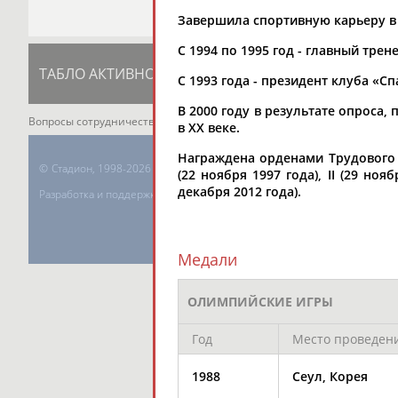
Завершила спортивную карьеру в 
С 1994 по 1995 год - главный тре
ТАБЛО АКТИВНОСТИ
ЦЕЛИ ПРОЕКТА
К
С 1993 года - президент клуба «Сп
В 2000 году в результате опроса
Вопросы сотрудничества и совместной деятельности
inform@infospor
в XX веке.
Награждена орденами Трудового Кр
©
Стадион, 1998-2026
(22 ноября 1997 года), II (29 нояб
декабря 2012 года).
Разработка и поддержка ООО НАИТ «Стадион»
Медали
ОЛИМПИЙСКИЕ ИГРЫ
Год
Место проведен
1988
Сеул, Корея