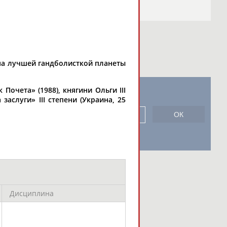
на лучшей гандболисткой планеты
Почета» (1988), княгини Ольги III
новостной рассылке: 996
а заслуги» III степени (Украина, 25
сь
Дисциплина