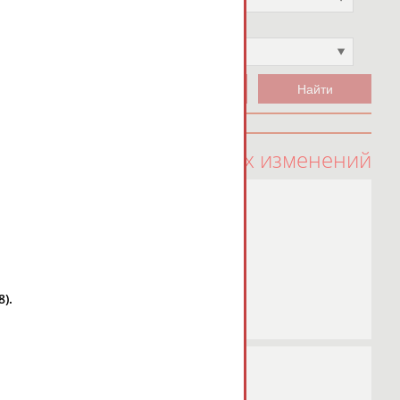
Чемпион
Не выбран
100 последних изменений
).