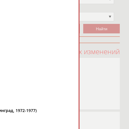
Чемпион
Не выбран
100 последних изменений
нград, 1972-1977)