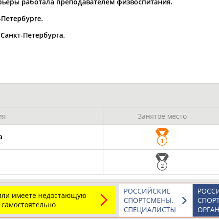
рьеры работала преподавателем физвоспитания.
-Петербурге.
Санкт-Петербурга.
ОНТАКТЫ
НАШИ КНОПКИ
РЕКЛАМА
t.ru
Адресов в 
Подпиши
ия
Занятое место
а
1
2
РОССИЙСКИЕ
РОСС
 или имеете недостающую
СПОРТСМЕНЫ,
СПОР
 самостоятельно
СПЕЦИАЛИСТЫ
ОРГА