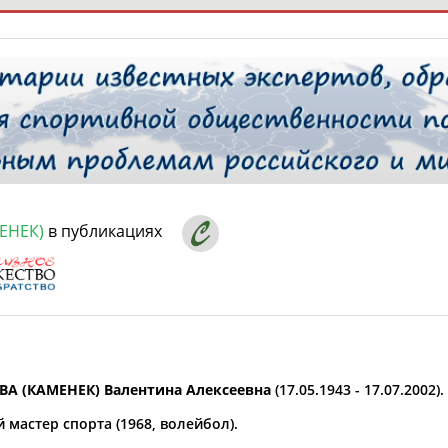
РЕСУРСНАЯ ПЛОЩАДКА
ТАБЛО АК
 специалисты
ЕНЕК)
в публикациях
ставляет регион*
 выбран
* для действующих спортсменов
то рождения
 выбран
А (КАМЕНЕК) Валентина Алексеевна
(17.05.1943 - 17.07.2002).
ион проживания
мастер спорта (1968, волейбол).
 выбран