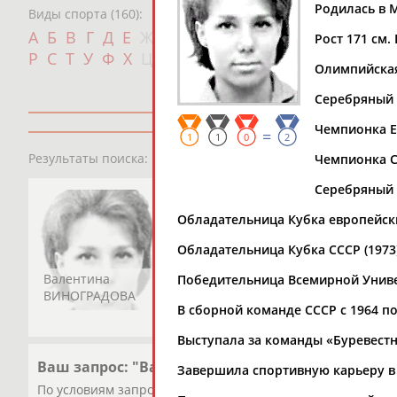
Родилась в 
Виды спорта (160):
Дат
А
Б
В
Г
Д
Е
Ж
З
И
К
Л
М
Н
О
П
Рост 171 см. 
с
Р
С
Т
У
Ф
Х
Ц
Ч
Ш
Щ
Э
Ю
Я
Олимпийская
Серебряный 
Чемпионка Ев
=
1
1
0
2
1
персона
Результаты поиска:
Чемпионка СС
Серебряный 
Обладательница Кубка европейски
Обладательница Кубка СССР (1973)
Валентина
Победительница Всемирной Униве
ВИНОГРАДОВА
В сборной команде СССР с 1964 по
Выступала за команды «Буревестник
Ваш запрос: "Валентина ВИНОГРАДОВА (КАМЕН
Завершила спортивную карьеру в 
По условиям запроса публикаций нет