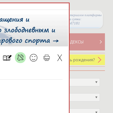
Просмотры материалов платформы
за сутки:
47181
ТИВНОСТИ
СВОДНЫЕ ИНДЕКСЫ
У кого сегодня день рождения?
Профессия
Не выбран
Спортивное звание
Не выбран
Учёное звание
Не выбран