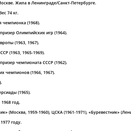
Москве. Жила в Ленинграде/Санкт-Петербурге.
а рождения
Вес 74 кг.
по
чч
мм
год
чч
мм
год
 чемпионка (1968).
призер Олимпийских игр (1964).
ропы (1963, 1967).
СР (1963, 1965-1969).
призер чемпионата СССР (1962).
х чемпионов (1966, 1967).
.
рсиады (1965).
 1968 год.
» (Москва, 1959-1960), ЦСКА (1961-1971), «Буревестник» (Лени
ЕК)"
1977 году.