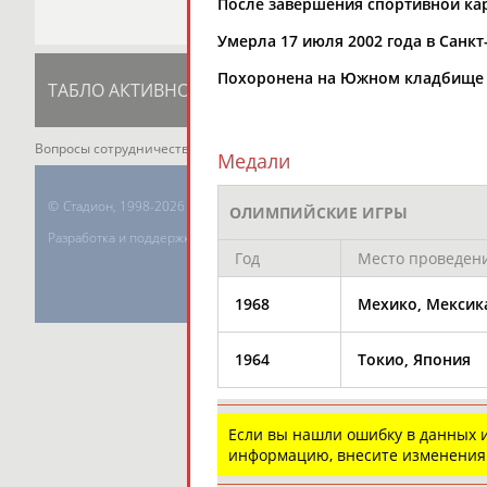
После завершения спортивной ка
Умерла 17 июля 2002 года в Санкт
Похоронена на Южном кладбище 
ТАБЛО АКТИВНОСТИ
ЦЕЛИ ПРОЕКТА
К
Вопросы сотрудничества и совместной деятельности
inform@infospor
Медали
©
Стадион, 1998-2026
ОЛИМПИЙСКИЕ ИГРЫ
Разработка и поддержка ООО НАИТ «Стадион»
Год
Место проведен
1968
Мехико, Мексик
1964
Токио, Япония
Если вы нашли ошибку в данных
информацию, внесите изменения