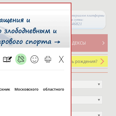
Просмотры материалов платформы
за сутки:
46821
ТИВНОСТИ
СВОДНЫЕ ИНДЕКСЫ
У кого сегодня день рождения?
Профессия
Не выбран
скник Московского областного
Спортивное звание
Не выбран
Учёное звание
Не выбран