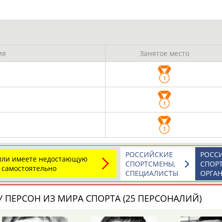
ОНТАКТЫ
НАШИ КНОПКИ
РЕКЛАМА
t.ru
ия
Занятое место
Адресов в 
Подпиши
1
1
1
РОССИЙСКИЕ
РОСС
 или имеете недостающую
СПОРТСМЕНЫ,
СПОР
 самостоятельно
СПЕЦИАЛИСТЫ
ОРГА
 ПЕРСОН ИЗ МИРА СПОРТА (25 ПЕРСОНАЛИЙ)