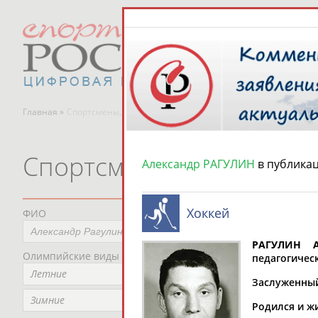
Главная »
Спортсмены, тренеры и специалисты
Спортсмены, тренеры и
Александр РАГУЛИН
в публика
Хоккей
ФИО
Пред
Не
РАГУЛИН А
Олимпийские виды спорта
Мес
педагогическ
Летние
Не
Заслуженный 
Рег
Зимние
Родился и ж
Не