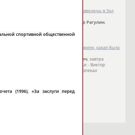
ей Федоров и Валерий Каменский будут введены в Зал
ого хоккея - Всеволод Бобров,
Александр
Рагулин
,
расов. С 1998...
о СТАДИОН
)
нальной спортивной общественной
 безвольной игры сборной России по хоккею, какая была
ание турнира - Владислав
Александрович
, завтра
ира.... ...мне помогали опытные игроки - Виктор
 а в ЦСКА в самом начале карьеры меня опекал
о СТАДИОН
)
чета (1996), «За заслуги перед