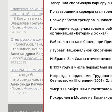
Завершил спортивную карьеру в 1
Спортсменов из России не включат в Зал славы Междуна
По завершении карьеры стал тре
четвертый раз подряд
...В Зал славы из отечественных игроков входят Всеволод
Позже работал тренером в новос
Владислав Третьяк, Хелмут Балдерис,...
(Проект:
Информационное агентство СТАДИОН
)
Последние годы участвовал в раб
04.01.2025
организации «Ветераны хоккея».
Отец русского хоккея. Анатолию Тарасову - 100 лет
Работал в составе Совета при Пре
...- Сологубов, "академики" Локтев – Альметов -
Александ
Старшинов, Коноваленко, Фирсов,... ...в ЦСКА – игроки-ч
Лауреат Национальной спортивно
Александром
Рагулиным
с синей линии бросают по вор
(Проект:
Информационное агентство СТАДИОН
)
Избран в Зал Славы отечественног
10.12.2018
В 1997 году в числе первых был в
ВЕТЕРАНЫ С УЛИЦЫ ПОБЕДА
...есть подобная организация, - свидетельствует презид
Награжден орденами Трудового 
– это созидание, это -... ...Евгений Гришин,
Александр
Вин
Отечеством» III степени (2001), 
Александр
Рагулин
, Татьяна Сарычева, Татьяной Казанки
Умер 17 ноября 2004 в госпитале 
(Проект:
Информационное агентство СТАДИОН
)
27.06.2017
Похоронен в Москве на Ваганько