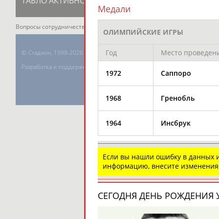
ТАБЛО АКТИВНОСТИ
ЦЕЛИ ПРОЕКТА
К
Медали
Вопросы сотрудничества и совместной деятельности
inform@infospor
ОЛИМПИЙСКИЕ ИГРЫ
Год
Место проведен
©
Стадион, 1998-2026
Разработка и поддержка ООО НАИТ «Стадион»
1972
Саппоро
1968
Гренобль
1964
Инсбрук
Если вы нашли ошибку в данных
информацию, внесите изменения
СЕГОДНЯ ДЕНЬ РОЖДЕНИЯ У