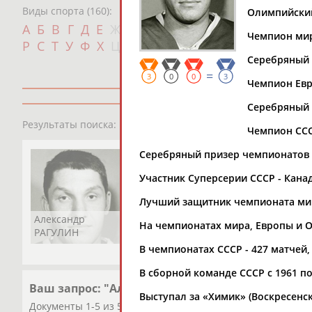
Виды спорта (160):
Олимпийский 
Дат
А
Б
В
Г
Д
Е
Ж
З
И
К
Л
М
Н
О
П
Чемпион мира
с
Р
С
Т
У
Ф
Х
Ц
Ч
Ш
Щ
Э
Ю
Я
Серебряный 
=
3
0
0
3
Чемпион Евро
Серебряный п
1
персона
Результаты поиска:
Чемпион СССР
Серебряный призер чемпионатов СС
Участник Суперсерии СССР - Канада
Лучший защитник чемпионата мир
Александр
На чемпионатах мира, Европы и О
РАГУЛИН
В чемпионатах СССР - 427 матчей,
В сборной команде СССР с 1961 по
Ваш запрос: "Александр Рагулин"
Выступал за «Химик» (Воскресенск,
Документы 1-5 из 5 найденных уникальных документов