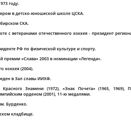
973 году.
родной федерации хоккея в
Сегодня Николай Озеров, Серг
нером в детско-юношеской школе ЦСКА.
славы IIHF
 Бобров,
Александр
Рагулин
,
...других, легенды отечественн
ибирском СКА.
Владислав Третьяк, Анатолий Та
(Проект:
Информационное агентств
оте с ветеранами отечественного хоккея - президент регио
22.05.2016
Руководство страны не простит
зиденте РФ по физической культуре и спорту.
ров
, братья Майоровы,
в 2000-м
емпионы по главе с
...Состав участников и распис
й премии «Слава» 2003 в номинации «Легенда».
отам, которые защищает...
стартует домашний чемпионат м
Кузькин,
Александр
Рагулин
,
о хоккея (2004).
защитник...
веден в Зал славы ИИХФ.
(Проект:
Информационное агентств
05.05.2016
ент ОКР
Александр
Жуков. - РСС
Красного Знамени (1972), «Знак Почета» (1965, 1969), По
оградов, Марк Ракита,
Олимпийским орденом (2001), 11-ю медалями.
на, Владислав...
им. Бурденко.
вском кладбище.