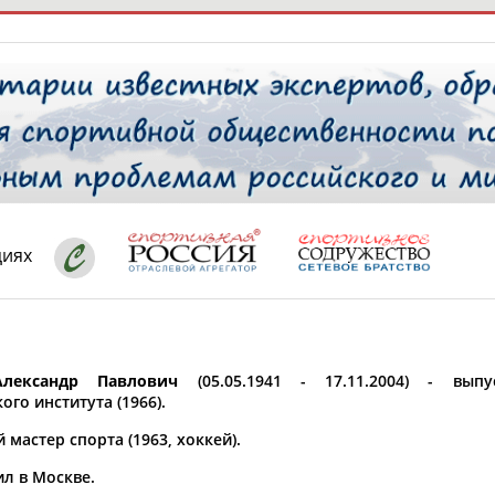
РЕСУРСНАЯ ПЛОЩАДКА
ТАБЛО АК
 специалисты
циях
ставляет регион*
 выбран
лександр Павлович
(05.05.1941 - 17.11.2004) - выпу
* для действующих спортсменов
то рождения
ого института (1966).
 выбран
мастер спорта (1963, хоккей).
ион проживания
ил в Москве.
 выбран