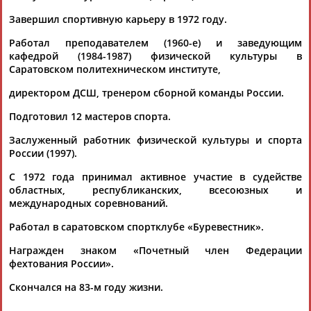
Завершил спортивную карьеру в 1972 году.
Работал преподавателем (1960-е) и заведующим
кафедрой (1984-1987) физической культуры в
ТАБЛО АКТИВНОСТИ
Саратовском политехническом институте,
директором ДСШ, тренером сборной команды России.
ЦЕЛИ ПРОЕКТА
КОНТАКТЫ
НАШИ КНОПКИ
РЕКЛАМА
Подготовил 12 мастеров спорта.
Заслуженный работник физической культуры и спорта
России (1997).
С 1972 года принимал активное участие в судействе
Вопросы сотрудничества и совместной деятельности
inform@infosport.ru
областных, республиканских, всесоюзных и
международных соревнований.
Адресов в новостной рассылке: 996
Работал в саратовском спортклубе «Буревестник».
Подпишись
Награжден знаком «Почетный член Федерации
©
Стадион, 1998-2026
фехтования России».
Разработка и поддержка ООО НАИТ «Стадион»
Скончался на 83-м году жизни.