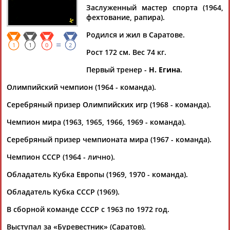
ШАРОВ
Заслуженный мастер спорта (1964,
фехтование, рапира).
Родился и жил в Саратове.
Ваш запрос: "Юрий Шаров"
=
1
1
0
2
Документы 1-2 из 2 найденных уникальных документов
Рост 172 см. Вес 74 кг.
Первый тренер -
Н. Егина
.
Умер олимпийский чемпион по фехтованию Юрий Шаров
Олимпийский чемпион по фехтованию
Юрий
Шаров
умер в
Олимпийский чемпион (1964 - команда).
возрасте 82 лет. Об этом сообщает пресс-служба Федерации
фехтования Ро... ...этом сообщает пресс-служба Федерации
Серебряный призер Олимпийских игр (1968 - команда).
фехтования России.
Шаров
- победитель командного
Чемпион мира (1963, 1965, 1966, 1969 - команда).
турнира рапиристов на Олимпиаде...
(Проект:
Информационное агентство СТАДИОН
)
Серебряный призер чемпионата мира (1967 - команда).
12.12.2021
Открытое обращение к губернатору Нижегородской области
Чемпион СССР (1964 - лично).
Г.С.Никитину
Обладатель Кубка Европы (1969, 1970 - команда).
...спорта, двукратный бронзовый призер чемпионата мира
Юрий
Шаров
- заслуженный тренер РСФСР Виктор Балакин
Обладатель Кубка СССР (1969).
-...
(Проект:
Информационное агентство СТАДИОН
)
В сборной команде СССР с 1963 по 1972 год.
17.12.2020
Выступал за «Буревестник» (Саратов).