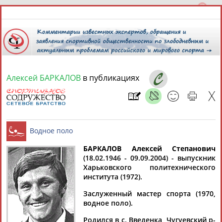
Алексей БАРКАЛОВ
в публикациях
9 августа 2026 года,
18:41
СПОРТСМЕНЫ, ТРЕНЕРЫ И СПЕЦИАЛИСТЫ
БАРКАЛОВ Алексей Степанович
1
персона
Расширенный поиск
Найдено:
(18.02.1946 - 09.09.2004) - выпускник
Харьковского политехнического
Водное поло
института (1972).
Заслуженный мастер спорта (1970,
водное поло).
Алексей
Родился в с. Введенка, Чугуевский р-