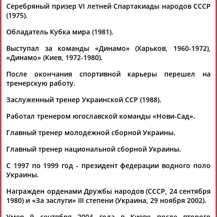
Адресов в новостной рассылке: 996
Серебряный призер VI летней Спартакиады народов СССР
(1975).
Подпишись
Обладатель Кубка мира (1981).
©
Стадион, 1998-2026
Выступал за команды «Динамо» (Харьков, 1960-1972),
Разработка и поддержка ООО НАИТ «Стадион»
«Динамо» (Киев, 1972-1980).
После окончания спортивной карьеры перешел на
тренерскую работу.
Заслуженный тренер Украинской ССР (1988).
Работал тренером югославской команды «Нови-Сад».
Главный тренер молодежной сборной Украины.
Главный тренер национальной сборной Украины.
С 1997 по 1999 год - президент федерации водного поло
Украины.
Награжден орденами Дружбы народов (СССР, 24 сентября
1980) и «За заслуги» ІІІ степени (Украина, 29 ноября 2002).
Умер 9 сентября 2004 года в Киеве после второго