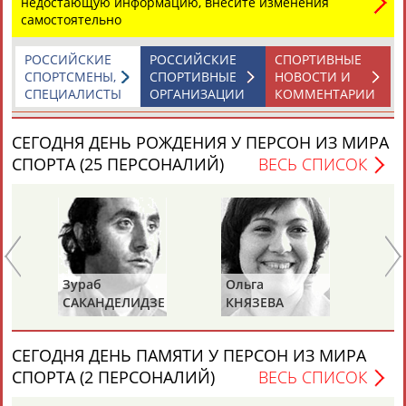
недостающую информацию, внесите изменения
самостоятельно
РОССИЙСКИЕ
РОССИЙСКИЕ
СПОРТИВНЫЕ
СПОРТСМЕНЫ,
СПОРТИВНЫЕ
НОВОСТИ И
СПЕЦИАЛИСТЫ
ОРГАНИЗАЦИИ
КОММЕНТАРИИ
СЕГОДНЯ ДЕНЬ РОЖДЕНИЯ У ПЕРСОН ИЗ МИРА
СПОРТА (25 ПЕРСОНАЛИЙ)
ВЕСЬ СПИСОК
Зураб
Ольга
Ол
САКАНДЕЛИДЗЕ
КНЯЗЕВА
БЕ
СЕГОДНЯ ДЕНЬ ПАМЯТИ У ПЕРСОН ИЗ МИРА
СПОРТА (2 ПЕРСОНАЛИЙ)
ВЕСЬ СПИСОК