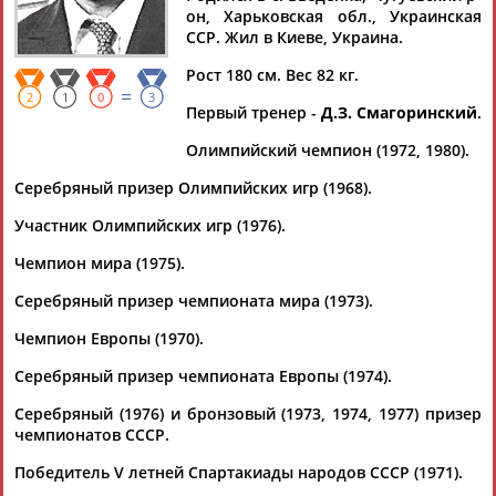
БАРКАЛОВ
он, Харьковская обл., Украинская
ССР. Жил в Киеве, Украина.
Рост 180 см. Вес 82 кг.
Ваш запрос: "Алексей БАРКАЛОВ"
=
2
1
0
3
По условиям запроса публикаций нет
Первый тренер -
Д.З. Смагоринский
.
Олимпийский чемпион (1972, 1980).
Серебряный призер Олимпийских игр (1968).
Участник Олимпийских игр (1976).
Чемпион мира (1975).
ТАБЛО АКТИВНОСТИ
Серебряный призер чемпионата мира (1973).
Чемпион Европы (1970).
ЦЕЛИ ПРОЕКТА
КОНТАКТЫ
НАШИ КНОПКИ
РЕКЛАМА
Серебряный призер чемпионата Европы (1974).
Серебряный (1976) и бронзовый (1973, 1974, 1977) призер
чемпионатов СССР.
Вопросы сотрудничества и совместной деятельности
inform@infosport.ru
Победитель V летней Спартакиады народов СССР (1971).