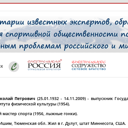
РЕСУРСНАЯ ПЛОЩАДКА
ТАБЛО АК
 специалисты
ях
ставляет регион*
 выбран
колай Петрович
(25.01.1932 - 14.11.2009) - выпускник Гос
* для действующих спортсменов
то рождения
тута физической культуры (1954).
 выбран
 мастер спорта (1956, лыжные гонки).
ион проживания
 Ишим, Тюменская обл. Жил в г. Дулут, штат Миннесота, США.
 выбран