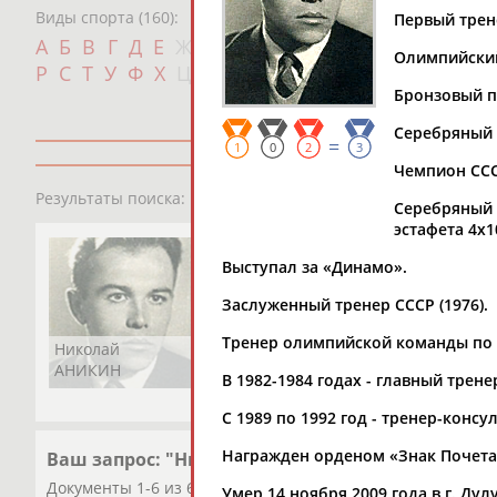
Виды спорта (160):
Первый трен
Дат
А
Б
В
Г
Д
Е
Ж
З
И
К
Л
М
Н
О
П
Олимпийский 
с
Р
С
Т
У
Ф
Х
Ц
Ч
Ш
Щ
Э
Ю
Я
Бронзовый пр
Серебряный п
=
1
0
2
3
Чемпион СССР
1
персона
Результаты поиска:
Серебряный (
эстафета 4х1
Выступал за «Динамо».
Заслуженный тренер СССР (1976).
Тренер олимпийской команды по л
Николай
АНИКИН
В 1982-1984 годах - главный тре
С 1989 по 1992 год - тренер-конс
Награжден орденом «Знак Почета»
Ваш запрос: "Николай АНИКИН"
Документы 1-6 из 6 найденных уникальных документов
Умер 14 ноября 2009 года в г. Дул