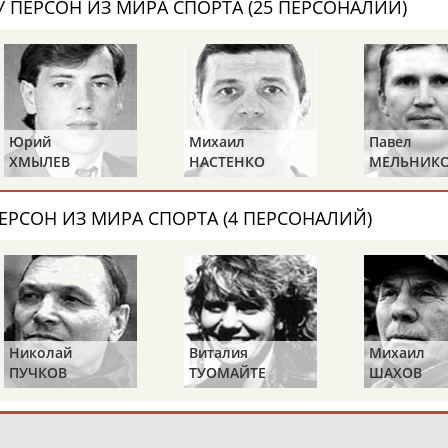
 ПЕРСОН ИЗ МИРА СПОРТА (25 ПЕРСОНАЛИЙ)
ОНТАКТЫ
НАШИ КНОПКИ
РЕКЛАМА
t.ru
Адресов в 
Юрий
Михаил
Павел
ХМЫЛЕВ
НАСТЕНКО
МЕЛЬНИК
Подпиши
ЕРСОН ИЗ МИРА СПОРТА (4 ПЕРСОНАЛИЙ)
Николай
Виталия
Михаил
ПУЧКОВ
ТУОМАЙТЕ
ШАХОВ