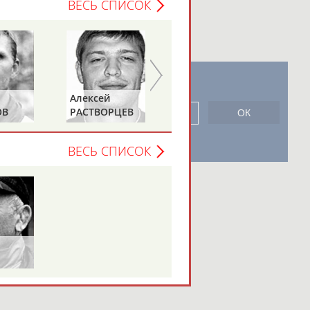
ВЕСЬ СПИСОК
новостной рассылке: 996
Алексей
Дмитрий
ОВ
РАСТВОРЦЕВ
ШЕПЕЛЬ
сь
ВЕСЬ СПИСОК