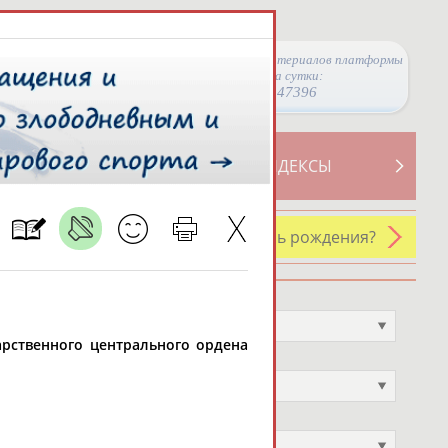
Просмотры материалов платформы
за сутки:
47396
ТИВНОСТИ
СВОДНЫЕ ИНДЕКСЫ
У кого сегодня день рождения?
Профессия
Не выбран
ударственного центрального ордена
Спортивное звание
Не выбран
Учёное звание
Не выбран