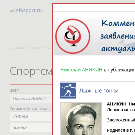
Главная »
Спортсмены, тренеры и специалисты
Спортсмены, тренеры и
Николай АНИКИН
в публикаци
Лыжные гонки
ФИО
Пред
Не
АНИКИН Ни
Олимпийские виды спорта
Мес
Ленина инсти
Летние
Не
Заслуженный
Рег
Зимние
Родился в г.
Не