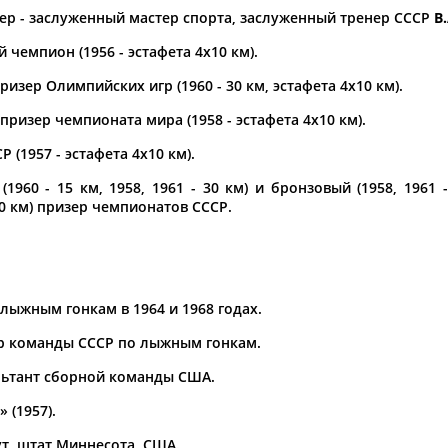
ер - заслуженный мастер спорта, заслуженный тренер СССР
В
а рождения
чемпион (1956 - эстафета 4х10 км).
по
чч
мм
год
чч
мм
год
изер Олимпийских игр (1960 - 30 км, эстафета 4х10 км).
ризер чемпионата мира (1958 - эстафета 4х10 км).
 (1957 - эстафета 4х10 км).
1960 - 15 км, 1958, 1961 - 30 км) и бронзовый (1958, 1961 -
0 км) призер чемпионатов СССР.
ыжным гонкам в 1964 и 1968 годах.
нер команды СССР по лыжным гонкам.
ультант сборной команды США.
 (1957).
ут, штат Миннесота, США.