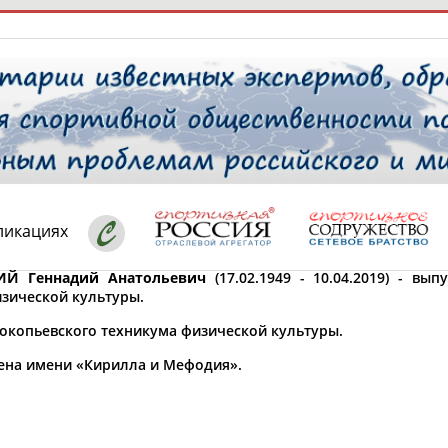
РЕСУРСНАЯ ПЛОЩАДКА
ТАБЛО АК
 специалисты
ликациях
ИЙ Геннадий Анатольевич
(17.02.1949 - 10.04.2019) - вы
изической культуры.
ставляет регион*
 выбран
окопьевского техникума физической культуры.
* для действующих спортсменов
то рождения
ена имени «Кирилла и Мефодия».
 выбран
ион проживания
 выбран