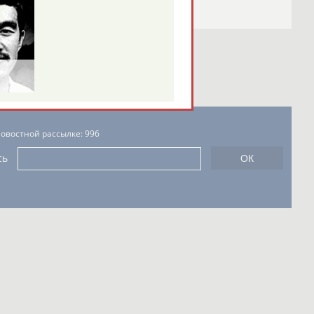
новостной рассылке: 996
сь