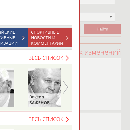
Чемпион
Не выбран
ИЙСКИЕ
СПОРТИВНЫЕ
ТИВНЫЕ
НОВОСТИ И
НИЗАЦИИ
КОММЕНТАРИИ
100 последних изменений
ВЕСЬ СПИСОК
Виктор
Василий
БАЖЕНОВ
СТАНКОВИЧ
ВЕСЬ СПИСОК