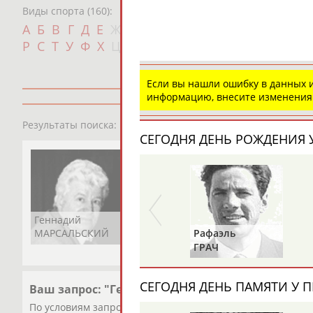
Виды спорта (160):
Дат
А
Б
В
Г
Д
Е
Ж
З
И
К
Л
М
Н
О
П
с
Р
С
Т
У
Ф
Х
Ц
Ч
Ш
Щ
Э
Ю
Я
Если вы нашли ошибку в данных
информацию, внесите изменения
1
персона
Результаты поиска:
СЕГОДНЯ ДЕНЬ РОЖДЕНИЯ У
Геннадий
МАРСАЛЬСКИЙ
Рафаэль
ГРАЧ
СЕГОДНЯ ДЕНЬ ПАМЯТИ У П
Ваш запрос: "Геннадий МАРСАЛЬСКИЙ"
По условиям запроса публикаций нет