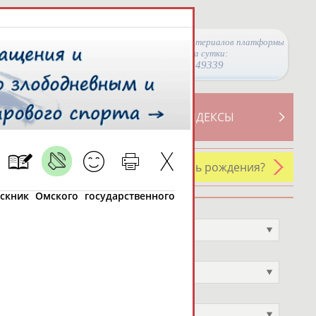
Просмотры материалов платформы
за сутки:
49339
ТИВНОСТИ
СВОДНЫЕ ИНДЕКСЫ
У кого сегодня день рождения?
пускник Омского государственного
Профессия
Не выбран
Спортивное звание
Не выбран
Учёное звание
Не выбран