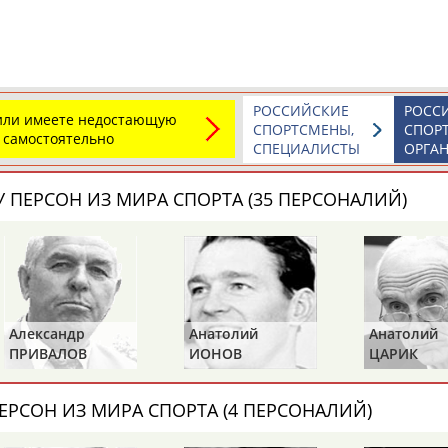
а рождения
по
чч
мм
год
чч
мм
год
РОССИЙСКИЕ
РОСС
 или имеете недостающую
СПОРТСМЕНЫ,
СПОР
 самостоятельно
СПЕЦИАЛИСТЫ
ОРГА
 ПЕРСОН ИЗ МИРА СПОРТА (35 ПЕРСОНАЛИЙ)
Александр
Анатолий
Анатолий
ПРИВАЛОВ
ИОНОВ
ЦАРИК
ЕРСОН ИЗ МИРА СПОРТА (4 ПЕРСОНАЛИЙ)