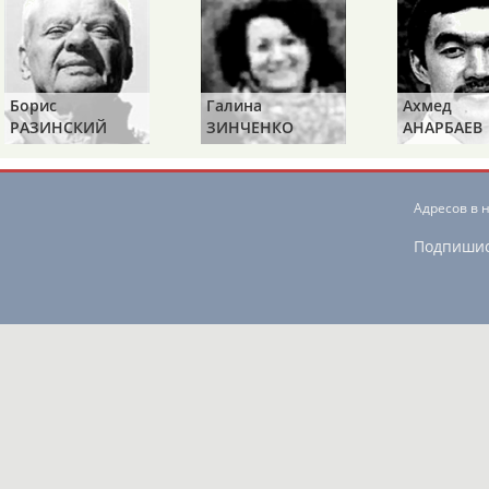
ОНТАКТЫ
НАШИ КНОПКИ
РЕКЛАМА
Борис
Галина
Ахмед
РАЗИНСКИЙ
ЗИНЧЕНКО
АНАРБАЕВ
t.ru
Адресов в 
Подпиши