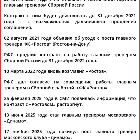
главным тренером Сборной России.
(Проект:
Информационное агентство СТАДИОН
)
16.11.2025
Контракт с ним будет действовать до 31 декабря 2021
Владимир Сабадаш: Валера лишил Валеру победы
года - с возможностью дальнейшего продления
Первый – это нападающей сборной Перу Алекс
Валера
,
соглашения.
который забил гол Сафонову с 35 метров, а второй – тренер
сбор... ...с 35 метров, а второй – тренер сборной России
02 августа 2021 года объявил об уходе с поста главного
Валерий
тренера ФК «Ростов» (Ростов-на-Дону).
Карпин
, который "катиться по наклонной" уже
какой...
РФС продлил контракт на работу главным тренером
(Проект:
Информационное агентство СТАДИОН
)
Сборной России до 31 декабря 2022 года.
13.11.2025
Владимир Сабадаш: "Зенит" и "Динамо" сыграют два матча
10 марта 2022 года вновь возглавил «Ростов».
в Пути РПЛ Кубка России
РФС дал согласие на совмещение работы главным
...1929 года) "разобрали на атомы" самарский клуб.
Валерий
тренером в Сборной с работой в ФК «Ростов».
Карпин
то ли по необходимости, то ли по наитию... Это
стало понятно после того, как команды Семака и
Карпина
25 февраля 2025 года в СМИ появилась информация, что
синхронно крупно победили своих соперников в
контракт с «Ростовом» расторгнут.
заключительном туре к...
(Проект:
Информационное агентство СТАДИОН
)
13 июня 2025 года стал главным тренером московского
23.10.2025
«Динамо».
Валерий Карпин: Я не буду постоянно говорить только то,
17 ноября 2025 года покинул пост главного тренера
что хочется Михаилу Дегтяреву
московского клуба «Динамо».
Главный тренер сборной России по футболу
Валерий