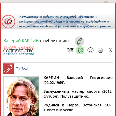
Валерий КАРПИН
в публикациях
7 августа 2026 года,
21:59
СПОРТСМЕНЫ, ТРЕНЕРЫ И СПЕЦИАЛИСТЫ
КАРПИН Валерий Георгиевич
1
персона
Расширенный поиск
Найдено:
(02.02.1969).
Футбол
Заслуженный мастер спорта (2012,
футбол). Полузащитник.
Родился в Нарве, Эстонская ССР.
Живет в Москве.
Валерий