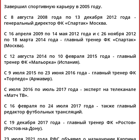
(Проект:
Информационное агентство СТАДИОН
)
Завершил спортивную карьеру в 2005 году.
27.01.2026
Ролан Гусев назначен исполняющим обязанности главного
С 8 августа 2008 года по 13 декабря 2012 года -
тренера футбольного клуба "Динамо"
генеральный директор ФК «Спартак» Москва.
...об уходе с поста главного тренера "Динамо" заявил
С 16 апреля 2009 по 14 мая 2012 года и с 26 ноября 2012
Валерий
Карпин
. Он отметил, что хочет сосредоточиться
по 18 марта 2014 года - главный тренер ФК «Спартак»
на...
(Москва).
(Проект:
Информационное агентство СТАДИОН
)
17.11.2025
С 12 августа 2014 по 10 февраля 2015 года - главный
Валерий Карпин объявил об уходе с поста главного тренера
тренер ФК «Мальорка» (Испания).
футбольного "Динамо"
Валерий
Карпин
объявил об уходе с поста главного тренера
С 9 июля 2015 по 23 июня 2016 года - главный тренер ФК
московского футбольного клуба "Динамо". Комментарий
«Торпедо» (Армавир).
Кар... ...пресс-служба Российского футбольного союза (РФС).
С июля 2016 по июль 2017 года - эксперт на телеканале
Карпин
является главным тренером сборной России с 2021
«Матч ТВ».
года. ...
(Проект:
Информационное агентство СТАДИОН
)
С 16 февраля по 24 июля 2017 года - также главный
17.11.2025
редактор футбольных трансляций.
Дивеев в одиночку обыгрывает всю сборную Карпина
...нас вернут - то мы заиграем!" Откуда такая уверенность,
С 19 декабря 2017 года - главный тренер ФК «Ростов»
Валерий
Георгиевич? Тактику нужно разрабатывать,
(Ростов-на-Дону).
схемы... ...неблагодарностью, проигнорировав игру как
23 июля 2021 года РФС объявил о назначении Карпина
таковую.
Карпин
"повис" не только в "Динамо", он и...