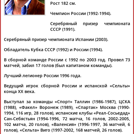
КАРПИН
Рост 182 см.
Чемпион России (1992-1994).
Ваш запрос: "Валерий КАРПИН"
Серебряный призер чемпионата
СССР (1991).
Документы 1-10 из 235 найденных уникальных документов
Серебряный призер чемпионата Испании (2003).
1
2
3
4
...
22
23
24
Обладатель Кубка СССР (1992) и России (1994).
Владимир Сабадаш: Даже матерные "словесные изыски"
В сборной команде России с 1992 по 2003 год. Провел 73
Карпина не помогли сборной обыграть Мали
матчей, забил 17 голов (был капитаном команды).
...ной множество вопросов, но ключевой: "
Валерий
Лучший легионер России 1996 года.
Георгиевич, ну и?" Владимир Сабадаш Фото – Олег Бухарев
... ...четыре дня назад на самом красивом стадионе
Ведущий игрок сборной России и испанской «Сельты»
Восточной Европы
карпинцы
все же выиграли, то матч с
конца ХХ века.
африканской сборной на...
(Проект:
Информационное агентство СТАДИОН
)
Выступал за команды «Спорт» Таллин (1986-1987), ЦСКА
01.04.2026
(1988), «Факел» Воронеж (1989), «Спартак» Москва (1990-
"Золотой дубль" Никиты Павловича Симоняна
1994, 116 игр, 28 голов), испанские клубы «Реал-Сосьедад»
...Кирьяков, Никита Баженов с супругой Анной Устюжаниной,
Сан-Себястьян (1994-1996, 72 матча, 16 голов, 2002-2005,
Валерий
102 матча, 20 голов), «Валенсия» (1996-1997, 36 матчей, 6
Карпин
, Баграт Мелкумян, Карен Арутюнов,
Эдуард...
голов), «Сельта» Виго (1997-2002, 168 матчей, 26 голов).