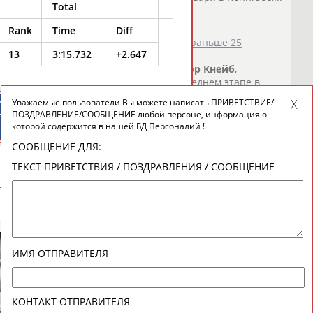
Total
о СТАДИОН
)
Rank
Time
Diff
ии по санному спорту покинет Сочи не раньше 25
13
3:15.732
+2.647
в Сочи. Задержаться может только
Виктор
Кнейб
,
 забрать свои... ...собеседник. На последнем этапе в
л добраться до финиша. Лучший результат из...
Уважаемые пользователи Вы можете написать ПРИВЕТСТВИЕ/
ИЙСКИЕ
СПОРТИВНЫЕ
о СТАДИОН
)
ПОЗДРАВЛЕНИЕ/СООБЩЕНИЕ любой персоне, информация о
ТИВНЫЕ
НОВОСТИ И
которой содержится в нашей БД Персоналий !
НИЗАЦИИ
КОММЕНТАРИИ
в эстафете на пятом этапе Кубка мира по санному
СООБЩЕНИЕ ДЛЯ:
ТЕКСТ ПРИВЕТСТВИЯ / ПОЗДРАВЛЕНИЯ / СООБЩЕНИЕ
 1.31,773.
Виктор
Кнейб
(Россия) не финишировал.
о СТАДИОН
)
ВЕСЬ СПИСОК
ИМЯ ОТПРАВИТЕЛЯ
Антон
Анна
КОНТАКТ ОТПРАВИТЕЛЯ