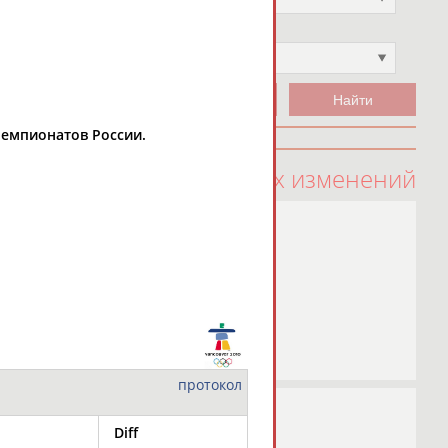
Чемпион
Не выбран
 чемпионатов России.
100 последних изменений
протокол
Diff