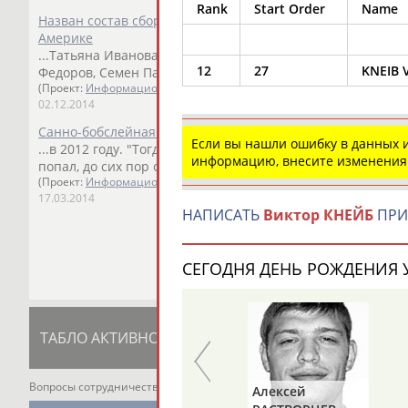
Rank
Start Order
Name
Назван состав сборной России по санному спорту на эта
Америке
...Татьяна Иванова, Наталья Хорева, Екатерина Батурина,
12
27
KNEIB V
Федоров, Семен Павличенко и Александр...
(Проект:
Информационное агентство СТАДИОН
)
02.12.2014
Санно-бобслейная трасса в Парамонове нуждается в мас
Если вы нашли ошибку в данных
...в 2012 году. "Тогда много спортсменов поломалось.
Вик
информацию, внесите изменения
попал, до сих пор отойти не...
(Проект:
Информационное агентство СТАДИОН
)
17.03.2014
НАПИСАТЬ
Виктор КНЕЙБ
ПРИ
СЕГОДНЯ ДЕНЬ РОЖДЕНИЯ У
ТАБЛО АКТИВНОСТИ
ЦЕЛИ ПРОЕКТА
К
Вопросы сотрудничества и совместной деятельности
inform@infospor
Павел
Алексей