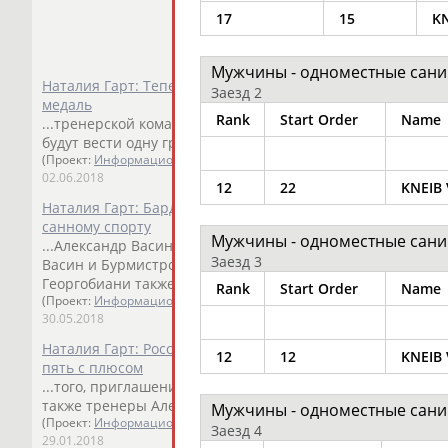
17
15
KN
Мужчины - одноместные сани
Наталия Гарт: Теперь Семен Павличенко должен меня не
Заезд 2
медаль
Rank
Start Order
Name
...тренерской команде будут также работать Иван Невме
будут вести одну группу. Тренер Александр...
(Проект:
Информационное агентство СТАДИОН
)
02.06.2018
12
22
KNEIB 
Наталия Гарт: Бардина, Чудинов и Демченко - старшие т
санному спорту
Мужчины - одноместные сани
...Александр Васин, Эдуард Бурмистров, Гела Георгобиан
Заезд 3
Васин и Бурмистров будут вести... ...спортсменов,
Кнейб
в
Георгобиани также будет заниматься общефизической подг
Rank
Start Order
Name
(Проект:
Информационное агентство СТАДИОН
)
30.05.2018
Наталия Гарт: Российские саночники на чемпионате Евр
12
12
KNEIB 
пять с плюсом
...того, приглашения для участия в ОИ не получили сан
также тренеры Александр Васин,
Виктор
...
Мужчины - одноместные сани
(Проект:
Информационное агентство СТАДИОН
)
Заезд 4
29.01.2018