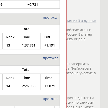
99
+0.731
протокол
 Олимпийские игры, став в Сигулде одним из 3-х лучших
Total
 пробиться в состав команды на Олимпийские игры в
 в Сигулде войдет ... ...тренер сборной России Вальтер
Rank
Time
Diff
нейба
от отбора на Игры после этапа Кубка мира в
13
1:37.761
+1.191
о СТАДИОН
)
протокол
арьеру не собираюсь"
ник
Виктор
Кнейб
заявил, что не намерен завершать
 как не попал на Ол... ...России Вальтера Плайкнера в
Total
ний
Кнейб
был выведен из числа кандидатов на участие в
Rank
Time
Time
о СТАДИОН
)
14
2:26.985
+2.071
тупит на Олимпийских играх в Сочи
тор
Кнейб
заявил, что выбыл из числа претендентов на
протокол
Сочи - такое ре... ...тренер сборной России по санному
йб
упал на пятом этапе Кубка мира 5 января в Кенигзее,...