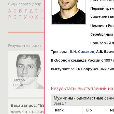
Виды спорта (160):
Первый трен
Дат
А
Б
В
Г
Д
Е
Ж
З
И
К
Л
М
Н
О
П
с
Р
С
Т
У
Ф
Х
Ц
Ч
Ш
Щ
Э
Ю
Я
Участник Оли
Чемпион Росс
Серебряный (
Бронзовый пр
2
персоны
Результаты поиска:
Тренеры -
В.Н. Силаков
,
А.В. Васи
В сборной команде России с 1997 
Выступает за СК Вооруженных сил
Виктор
Виктория
КНЕЙБ
КНЕЙБ
Результаты выступлений на
Мужчины - одноместные сани
Заезд 1
Ваш запрос: "Виктор КНЕЙБ"
Rank
Bib
N
Документы 1-10 из 16 найденных уникальных документов