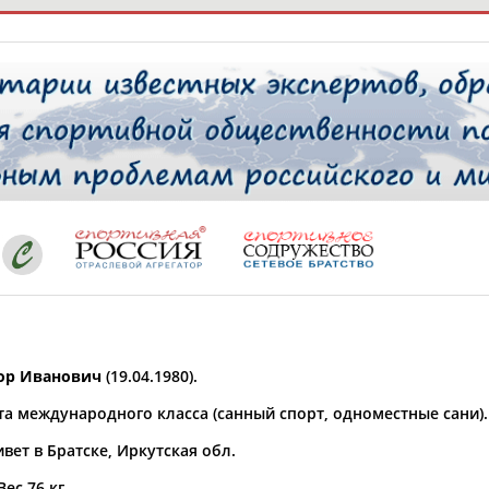
РЕСУРСНАЯ ПЛОЩАДКА
ТАБЛО АК
 специалисты
ставляет регион*
 выбран
ор Иванович
(19.04.1980).
* для действующих спортсменов
то рождения
та международного класса (санный спорт, одноместные сани).
 выбран
вет в Братске, Иркутская обл.
ион проживания
 выбран
Вес 76 кг.