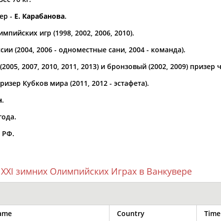
ер -
Е. Карабанова
.
а рождения
по
чч
мм
год
чч
мм
год
мпийских игр (1998, 2002, 2006, 2010).
ии (2004, 2006 - одноместные сани, 2004 - команда).
2005, 2007, 2010, 2011, 2013) и бронзовый (2002, 2009) призер
изер Кубков мира (2011, 2012 - эстафета).
н
.
года.
 РФ.
 XXI зимних Олимпийских Играх в Ванкувере
ame
Country
Time