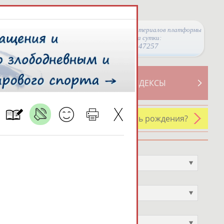
Просмотры материалов платформы
за сутки:
47257
ТИВНОСТИ
СВОДНЫЕ ИНДЕКСЫ
У кого сегодня день рождения?
Профессия
Не выбран
Спортивное звание
Не выбран
Учёное звание
Не выбран