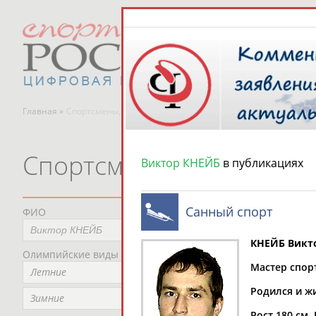
Главная »
Спортсмены, тренеры и специалисты
Спортсмены, тренеры и
Виктор КНЕЙБ
в публикациях
Санный спорт
ФИО
Пред
Не
КНЕЙБ Викт
Олимпийские виды спорта
Мес
Мастер спор
Летние
Не
Родился и жи
Рег
Зимние
Не
Рост 180 см. 