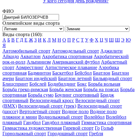
У кого сегодня день рождения?
ФИО
Олимпийские виды спорта
Виды спорта (160):
А
Б
В
Г
Д
Е
Ж
З
И
К
Л
М
Н
О
П
Р
С
Т
У
Ф
Х
Ц
Ч
Ш
Щ
Э
Ю
Я
Автомобильный спорт
Автомодельный спорт
Аджилити
Айкидо
Акватлон
Акробатика спортивная
Акробатический
рок-н-ролл
Альпинизм
Американский футбол
Арбалетный
спорт
Армрестлинг
Артистическое плавание
Аэробика
спортивная
Бадминтон
Баскетбол
Бейсбол
Биатлон
Биатлон
ачери
Биатлон индейский
Биатлон летний
Бильярдный спорт
Блицспринт
Бобслей
Бодибилдинг
Бокс
Борьба вольная
Борьба греко-римская
Борьба женская
Борьба на поясах
Борьба
спортивная
Борьба сумо
Боулинг спортивный
Бридж
спортивный
Велосипедный кросс
Велосипедный спорт
(BMX)
Велосипедный спорт (трек)
Велосипедный спорт
(шоссе)
Вертолетный спорт
Водное поло
Водное поло
пляжное и мини
Воднолыжный спорт
Волейбол
Волейбол
пляжный
Гандбол
Гандбол пляжный
Гимнастика спортивная
Гимнастика художественная
Гиревой спорт
Го
Гольф
Горнолыжный спорт
Городошный спорт
Гребля