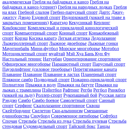
академическая
Гребля на байдарках и каноэ
Гребля на
байдарках и каноэ (спринт)
Гребля на народных лодках
Гребля
на ялах
Гребной слалом
Гребно-парусный спорт
Дартс
Джиу-
джитсу
Дзюдо
Ездовой спорт
Индорхоккей (хоккей на траве в
закрытых помещениях)
Каратэдо
Кекусинкай
Керлинг
Кикбоксинг
Комплексный и прикладной кинологический
спорт
Компьютерный спорт
Конный спорт
Конькобежный
спорт
Корэш
Косика каратэ
Легкая атлетика
Ледолазание
Лыжероллерный спорт
Лыжное двоеборье
Лыжные гонки
Маунтинбайк
Мини-футбол
Морское многоборье
Мотобол
Мотоциклетный спорт
муайтай
Мэй Хуа Бань Кун Фу
Настольный теннис
Натурбан
Ориентирование cпортивное
Офицерское многоборье
Парашютный спорт
Парусный спорт
Пауэрлифтинг (силовое троеборье)
Перетягивание каната
Плавание
Плавание
Плавание в ластах
Планерный спорт
Пляжное самбо
Подводный спорт
Пожарно-прикладной спорт
Полиатлон
Прыжки в воду
Прыжки на батуте
Прыжки на
лыжах с трамплина
Пэйнтбол
Рафтинг
Регби
Регбол
Ринкбол
(хоккей на льду)
Роллер-спорт
Рукопашный бой
Русская лапта
Рэндзю
Самбо
Самбо боевое
Самолетный спорт
Санный
спорт
Серфинг
Скалолазание спортивное
Сквош
Скейтбординг
Скелетон
Ски-альпинизм
Смешанные
единоборства
Сноуборд
Современное пятиборье
Софтбол
Спочан
Стрельба
Стрельба из лука
Стрельба пулевая
Стрельба
стендовая
Судомодельный спорт
Тайский бокс
Танцы