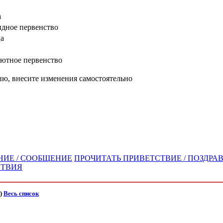
а
ндное первенство
ца
лютное первенство
ю, внесите изменения самостоятельно
НИЕ / СООБЩЕНИЕ
ПРОЧИТАТЬ ПРИВЕТСТВИЕ / ПОЗДРА
СТВИЯ
)
Весь список