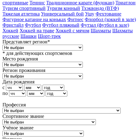
спортивные
Теннис
Традиционное карате (фудокан)
Триатлон
Туризм cпортивный
Туризм конный
Тхэквондо (ВТФ)
Тяжелая атлетика
Универсальный бой
Ушу
Фехтование
Фигурное катание на коньках
Фитнес
Флорбол (хоккей в зале)
Фристайл
Футбол
Футбол пляжный
Футзал (футбол в зале)
Хоккей
Хоккей на траве
Хоккей с мячом
Шахматы
Шахматы
русские
Шашки
Шорт-трек
Представляет регион*
* для действующих спортсменов
Место рождения
Регион проживания
Дата рождения
с
по
Профессия
Спортивное звание
Учёное звание