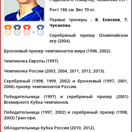
По условиям запроса публикаций нет
Рост 180 см. Вес 70 кг.
Первые тренеры -
В. Елисеев
,
Т.
Чуканова
.
=
0
1
0
1
Серебряный призер Олимпийских
игр (2004).
ТАБЛО АКТИВНОСТИ
Бронзовый призер чемпионатов мира (1998, 2002).
Чемпионка Европы (1997).
ЦЕЛИ ПРОЕКТА
КОНТАКТЫ
НАШИ КНОПКИ
РЕКЛАМА
Чемпионка России (2003, 2004, 2011, 2012, 2013).
Серебряный (1998, 1999, 2002) и бронзовый (1997, 2001,
2006) призер чемпионатов России.
Победительница (1997) и серебряный призер (2001)
Вопросы сотрудничества и совместной деятельности
inform@infosport.ru
Всемирного Кубка чемпионов.
Адресов в новостной рассылке: 996
Победительница (1997, 2002) и серебряный призер (1998,
2003) Гран-при.
Подпишись
Обладательница Кубка России (2010, 2012).
©
Стадион, 1998-2026