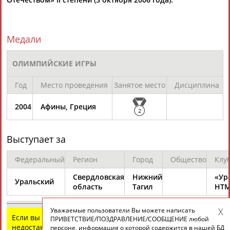
Медали
ОЛИМПИЙСКИЕ ИГРЫ
Год
Место проведения
Занятое место
Дисциплина
2004
Афины, Греция
2
Выступает за
Федеральный
Регион
Город
Общество
Клу
Свердловская
Нижний
«Ур
Уральский
область
Тагил
НТМ
Уважаемые пользователи Вы можете написать
Если вы нашли ошибку в данных или имеете
ПРИВЕТСТВИЕ/ПОЗДРАВЛЕНИЕ/СООБЩЕНИЕ любой
недостающую информацию, внесите изменения
персоне, информация о которой содержится в нашей БД