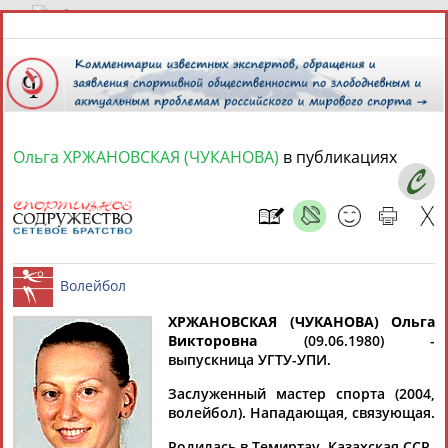
8 августа 2026 года,
12:19
СПОРТСМЕНЫ, ТРЕНЕРЫ И СПЕЦИАЛИСТЫ
Ольга ХРЖАНОВСКАЯ (ЧУКАНОВА)
в публикациях
1
персона
Расширенный поиск
Найдено:
ХРЖАНОВСКАЯ (ЧУКАНОВА) Ольга
Викторовна
(09.06.1980) -
Ольга
выпускница УГТУ-УПИ.
ХРЖАНОВСКАЯ
Волейбол
Заслуженный мастер спорта (2004,
волейбол). Нападающая, связующая.
Ваш запрос: "Ольга ХРЖАНОВСКАЯ (ЧУКАНОВА)"
Родилась в Темиртау, Казахская ССР.