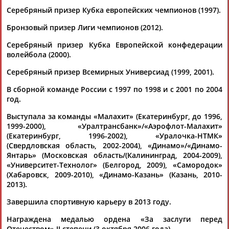
Серебряный призер Кубка европейских чемпионов (1997).
Разработка и поддержка ООО НАИТ «Стадион»
Бронзовый призер Лиги чемпионов (2012).
Серебряный призер Кубка Европейской конфедерации
волейбола (2000).
Серебряный призер Всемирных Универсиад (1999, 2001).
В сборной команде России с 1997 по 1998 и с 2001 по 2004
год.
Выступала за команды «Малахит» (Екатеринбург, до 1996,
1999-2000), «Уралтрансбанк»/«Аэрофлот-Малахит»
(Екатеринбург, 1996-2002), «Уралочка-НТМК»
(Свердловская область, 2002-2004), «Динамо»/«Динамо-
Янтарь» (Московская область/(Калининград, 2004-2009),
«Университет-Технолог» (Белгород, 2009), «Самородок»
(Хабаровск, 2009-2010), «Динамо-Казань» (Казань, 2010-
2013).
Завершила спортивную карьеру в 2013 году.
Награждена медалью ордена «За заслуги перед
Отечеством» II степени (3 октября 2006 года).