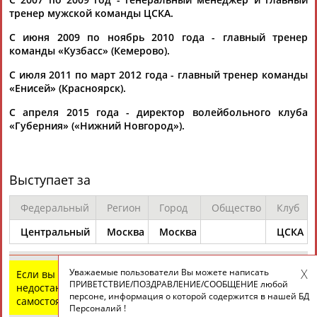
тренер мужской команды ЦСКА.
С июня 2009 по ноябрь 2010 года - главный тренер
ТАБЛО АКТИВНОСТИ
команды «Кузбасс» (Кемерово).
С июля 2011 по март 2012 года - главный тренер команды
«Енисей» (Красноярск).
ЦЕЛИ ПРОЕКТА
КОНТАКТЫ
НАШИ КНОПКИ
РЕКЛАМА
С апреля 2015 года - директор волейбольного клуба
«Губерния» («Нижний Новгород»).
Вопросы сотрудничества и совместной деятельности
inform@infosport.ru
Выступает за
Адресов в новостной рассылке: 996
Федеральный
Регион
Город
Общество
Клуб
Подпишись
Центральный
Москва
Москва
ЦСКА
©
Стадион, 1998-2026
Разработка и поддержка ООО НАИТ «Стадион»
Уважаемые пользователи Вы можете написать
Если вы нашли ошибку в данных или имеете
ПРИВЕТСТВИЕ/ПОЗДРАВЛЕНИЕ/СООБЩЕНИЕ любой
недостающую информацию, внесите изменения
персоне, информация о которой содержится в нашей БД
самостоятельно
Персоналий !