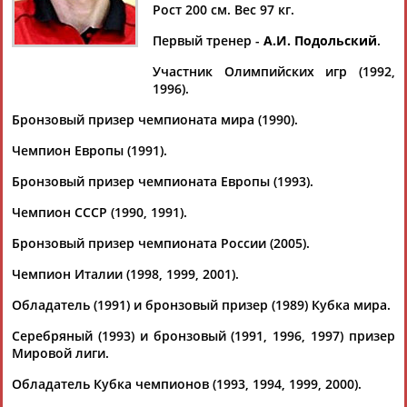
ФОМИН
ФОМИН
Рост 200 см. Вес 97 кг.
Первый тренер -
А.И. Подольский
.
Ваш запрос: "Дмитрий Фомин"
Участник Олимпийских игр (1992,
1996).
Документы 1-4 из 4 найденных уникальных документов
Бронзовый призер чемпионата мира (1990).
"Факел" и "Локомотив" установили рекорд России по очкам
Чемпион Европы (1991).
за одну партию (видео)
...затяжного сета стали доигровщики Сергей Савин (11
Бронзовый призер чемпионата Европы (1993).
очков) и
Дмитрий
Волков (10), причем оба показали
эффективность выше... ...тогда выступал российский
Чемпион СССР (1990, 1991).
диагональный
Дмитрий
Фомин
. Через пять лет рекорд
повторили греческие клубы АЕК и...
Бронзовый призер чемпионата России (2005).
(Проект:
Информационное агентство СТАДИОН
)
16.04.2018
Чемпион Италии (1998, 1999, 2001).
Итоги выступления сборной России в Мировой лиге по
Обладатель (1991) и бронзовый призер (1989) Кубка мира.
волейболу 2017
...Михайлов, Сергей Гранкин, Артем Вольвич, Юрий
Серебряный (1993) и бронзовый (1991, 1996, 1997) призер
Бережко.
Дмитрий
Мусэрский взял паузу в выступлениях за
Мировой лиги.
национальную... ...
Фомин
. В последний раз сборная России
выигрывала чемпионат Европы в 2013 году. Тогда же она
Обладатель Кубка чемпионов (1993, 1994, 1999, 2000).
побеждала и в Мировой лиге. ...