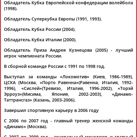
Обладатель Кубка Европейской конфедерации волейбола
(Проект:
Информационное агентство СТАДИОН
)
(1998).
07.07.2017
Никогда в истории ОИ столько волейбольных сборных не
Обладатель Суперкубка Европы (1991, 1993).
претендовали на медали - Дмитрий Фомин
Обладатель Кубка России (2004).
...прославленный волейболист сборных СССР и России
Дмитрий
Фомин
. Соперниками действующего
Обладатель Кубка Италии (2000).
олимпийского... ...не может предсказать, как сложится
ситуация", - заявил
Фомин
по телефону. Только четыре
Обладатель Приза Андрея Кузнецова (2005) - лучший
игрока из состава сборной...
игрок чемпионата России.
(Проект:
Информационное агентство СТАДИОН
)
28.07.2016
В сборной команде России с 1991 по 1998 год.
Максим Михайлов вторым в истории перешел рубеж в 2000
Выступал за команды «Локомотив» (Киев, 1986-1989),
очков в официальных матчах за сборную России
ЦСКА (Москва, «Порто Равенна»(Равенна, Италия, 1992-
...(2336 очков + 514 отыгранных подач) 2. 2762 –
Фомин
1996), «Сислей»(Тревизо, Италия, 1996-2002), «Торэй
Дмитрий
(905 + 1857) 3. 2455 – Олихвер Руслан (1113 +...
Эрроуз»(Мисима, Япония, 2002-2003), «Динамо-
...играли не основным составом (*) Руслан Олихвер,
Таттрансгаз» (Казань, 2003-2006).
Дмитрий
Фомин
также выступали за сборные СССР и СНГ.
Так что общее...
Завершил спортивную карьеру в 2006 году
(Проект:
Информационное агентство СТАДИОН
)
20.09.2015
С 2006 по 2007 год - главный тренер женской команды
«Динамо» (Москва).
С 2007 по 2009 год - генеральный менеджер и главный