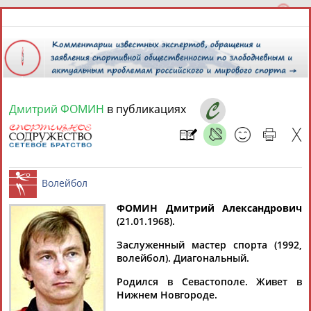
Дмитрий ФОМИН
в публикациях
8 августа 2026 года,
06:08
СПОРТСМЕНЫ, ТРЕНЕРЫ И СПЕЦИАЛИСТЫ
ФОМИН Дмитрий Александрович
2
персоны
Расширенный поиск
Найдено:
(21.01.1968).
Волейбол
Заслуженный мастер спорта (1992,
волейбол). Диагональный.
Родился в Севастополе. Живет в
Нижнем Новгороде.
Дмитрий
Дмитрий