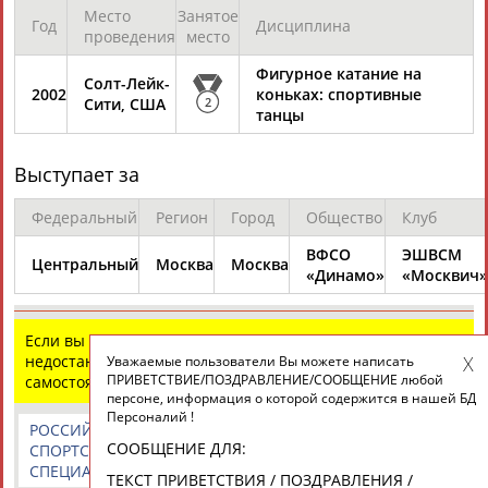
Место
Занятое
Год
Дисциплина
проведения
место
Фигурное катание на
Солт-Лейк-
2002
коньках: спортивные
Сити, США
2
танцы
Выступает за
Федеральный
Регион
Город
Общество
Клуб
ВФСО
ЭШВСМ
Центральный
Москва
Москва
«Динамо»
«Москвич»
Если вы нашли ошибку в данных или имеете
недостающую информацию, внесите изменения
Уважаемые пользователи Вы можете написать
ПРИВЕТСТВИЕ/ПОЗДРАВЛЕНИЕ/СООБЩЕНИЕ любой
самостоятельно
персоне, информация о которой содержится в нашей БД
Персоналий !
РОССИЙСКИЕ
РОССИЙСКИЕ
СПОРТИВНЫЕ
СООБЩЕНИЕ ДЛЯ:
СПОРТСМЕНЫ,
СПОРТИВНЫЕ
НОВОСТИ И
СПЕЦИАЛИСТЫ
ОРГАНИЗАЦИИ
КОММЕНТАРИИ
ТЕКСТ ПРИВЕТСТВИЯ / ПОЗДРАВЛЕНИЯ /