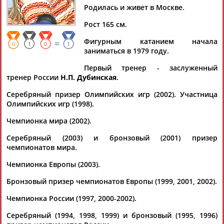
ЛОБАЧЕВА
Родилась и живет в Москве.
Рост 165 см.
Ваш запрос: "Ирина ЛОБАЧЕВА"
Фигурным катанием начала
=
0
1
0
1
заниматься в 1979 году.
Документы 1-2 из 2 найденных уникальных документов
Первый тренер - заслуженный
Скончался бывший тренер Костомарова и Авербуха Олег
тренер России
Н.П. Дубинская
.
Эпштейн
...его учеников серебряные призеры Олимпийских игр 2002
Серебряный призер Олимпийских игр (2002). Участница
года
Ирина
Лобачева
и Илья Авербух, олимпийский
Олимпийских игр (1998).
чемпион 2006 года...
Чемпионка мира (2002).
(Проект:
Информационное агентство СТАДИОН
)
07.01.2024
Серебряный (2003) и бронзовый (2001) призер
Семь лет назад Никита Кацалапов уже уходил от меня
чемпионатов мира.
...складывалось с прыжками. Как раз в то время Илья
Авербух и
Ирина
Лобачева
открывали свою школу. Никита
Чемпионка Европы (2003).
всегда очень... ...Кто занимался с вами в большей степени –
Бронзовый призер чемпионатов Европы (1999, 2001, 2002).
Авербух или
Лобачева
? – Первые программы ставил Илья.
Это тоже...
Чемпионка России (1997, 2000-2002).
(Проект:
Информационное агентство СТАДИОН
)
11.05.2014
Серебряный (1994, 1998, 1999) и бронзовый (1995, 1996)