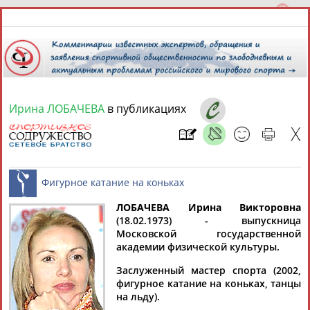
Ирина ЛОБАЧЕВА
в публикациях
9 августа 2026 года,
18:44
СПОРТСМЕНЫ, ТРЕНЕРЫ И СПЕЦИАЛИСТЫ
ЛОБАЧЕВА Ирина Викторовна
1
персона
Расширенный поиск
Найдено:
(18.02.1973) - выпускница
Московской государственной
Фигурное катание на коньках
академии физической культуры.
Заслуженный мастер спорта (2002,
фигурное катание на коньках, танцы
на льду).
Ирина