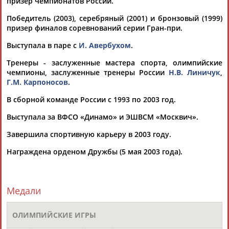
призер чемпионатов России.
Победитель (2003), серебряный (2001) и бронзовый (1999)
призер финалов соревнований серии Гран-при.
Выступала в паре с
И. Авербухом
.
ТАБЛО АКТИВНОСТИ
Тренеры - заслуженные мастера спорта, олимпийские
чемпионы, заслуженные тренеры России
Н.В. Линичук
,
Г.М. Карпоносов
.
ЦЕЛИ ПРОЕКТА
КОНТАКТЫ
НАШИ КНОПКИ
РЕКЛАМА
В сборной команде России с 1993 по 2003 год.
Выступала за ВФСО «Динамо» и ЭШВСМ «Москвич».
Завершила спортивную карьеру в 2003 году.
Вопросы сотрудничества и совместной деятельности
inform@infosport.ru
Награждена орденом Дружбы (5 мая 2003 года).
Адресов в новостной рассылке: 997
Подпишись
Медали
©
Стадион, 1998-2026
Разработка и поддержка ООО НАИТ «Стадион»
ОЛИМПИЙСКИЕ ИГРЫ