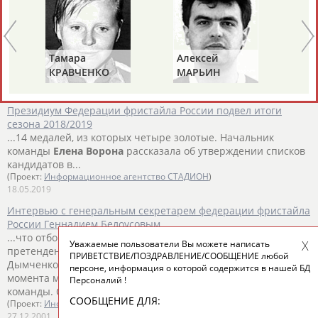
Стал известен список кандидатов в женскую сборную России
по спортивной гимнастике на ОИ
...вошли Анастасия Агафонова, Лилия Ахаимова, Яна
Ворона
,
Елена
Герасимова, Ангелина Мельникова, Владислава
Тамара
Алексей
Ал
Уразова,...
КРАВЧЕНКО
МАРЬИН
А
(Проект:
Информационное агентство СТАДИОН
)
(СОСНОВА)
22.03.2020
Президиум Федерации фристайла России подвел итоги
сезона 2018/2019
...14 медалей, из которых четыре золотые. Начальник
команды
Елена
Ворона
рассказала об утверждении списков
кандидатов в...
(Проект:
Информационное агентство СТАДИОН
)
18.05.2019
Интервью с генеральным секретарем федерации фристайла
России Геннадием Белоусовым
...что отбор проводить невозможно. В могуле 7
Уважаемые пользователи Вы можете написать
претендентов:
Елена
Ворона
, Марина Черкасова, Людмила
ПРИВЕТСТВИЕ/ПОЗДРАВЛЕНИЕ/СООБЩЕНИЕ любой
Дымченко, Ольга... ...в могуле. Причем до последнего
персоне, информация о которой содержится в нашей БД
момента мы ставили на
Елену
Ворону
- лидера нашей
Персоналий !
команды. Однако начало сезона у нее не...
СООБЩЕНИЕ ДЛЯ:
(Проект:
Информационное агентство СТАДИОН
)
27.12.2001