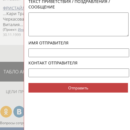
ТЕКСТ ПРИВЕТСТВИЯ / ПОЗДРАВЛЕНИЯ /
СООБЩЕНИЕ
ФРИСТАЙЛ.
...Кари Траа. Удачно выступили россиянки Марина
Черкасова и
Елена
Ворона
, занявшие места с 9-го по 16-е. У
Виталия...
(Проект:
Информационное агентство СТАДИОН
)
30.11.1999
ИМЯ ОТПРАВИТЕЛЯ
КОНТАКТ ОТПРАВИТЕЛЯ
ТАБЛО АКТИВНОСТИ
Отправить
ЦЕЛИ ПРОЕКТА
КОНТАКТЫ
НАШИ КНОПКИ
РЕКЛАМА
Вопросы сотрудничества и совместной деятельности
inform@infosport.ru