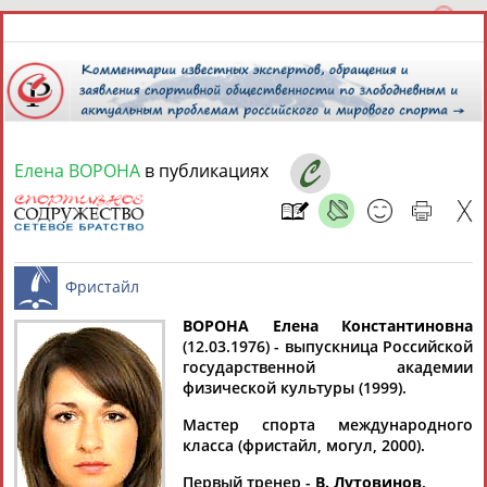
Елена ВОРОНА
в публикациях
10 августа 2026 года,
14:10
СПОРТСМЕНЫ, ТРЕНЕРЫ И СПЕЦИАЛИСТЫ
ВОРОНА Елена Константиновна
1
персона
Расширенный поиск
Найдено:
(12.03.1976) - выпускница Российской
государственной академии
Фристайл
физической культуры (1999).
Мастер спорта международного
класса (фристайл, могул, 2000).
Елена
Первый тренер -
В. Лутовинов
.