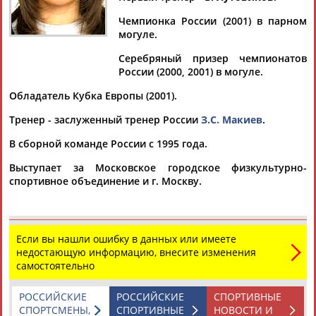
ВОРОНА
Чемпионка России (2001) в парном
могуле.
Ваш запрос: "Елена ВОРОНА"
Серебряный призер чемпионатов
России (2000, 2001) в могуле.
Документы 1-9 из 9 найденных уникальных документов
Обладатель Кубка Европы (2001).
Елена Вяльбе избрана заместителем председателя новой
федерации лыжных видов спорта России
Тренер - заслуженный тренер России
З.С. Макиев
.
Елена
Вяльбе избрана заместителем председателя
В сборной команде России с 1995 года.
Федерации лыжных видов спорта и сноуборда России.
Федерация лыжных видов сп... ...Дмитрий Дубровский,
Выступает за Московское городское физкультурно-
Леонид Мельников, Денис Тихомиров,
Елена
Ворона
. Как
спортивное объединение и г. Москву.
ранее сообщалось, на пост председателя...
(Проект:
Информационное агентство СТАДИОН
)
18.05.2026
Илья Авербух отметил юбилей масштабными гала-шоу
Если вы нашли ошибку в данных или имеете
"Вместе и навсегда"
недостающую информацию, внесите изменения
...периоду" и многим другим проектам, Александр Жулин и
самостоятельно
Елена
Масленникова, отметили верность и преданность
юбиляра... ...а Михаил Коляда презентован юбиляру своего
РОССИЙСКИЕ
РОССИЙСКИЕ
СПОРТИВНЫЕ
"Белого
ворона
". Александра Степанова и Иван Букин
СПОРТСМЕНЫ,
СПОРТИВНЫЕ
НОВОСТИ И
станцевали под...