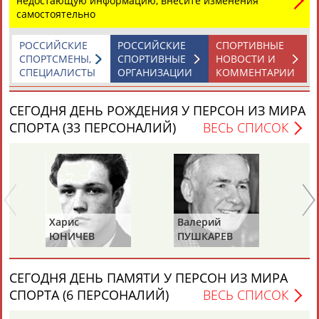
недостающую информацию, внесите изменения
самостоятельно
ЦЕЛИ ПРОЕКТА
КОНТАКТЫ
НАШИ КНОПКИ
РЕКЛАМА
РОССИЙСКИЕ
РОССИЙСКИЕ
СПОРТИВНЫЕ
СПОРТСМЕНЫ,
СПОРТИВНЫЕ
НОВОСТИ И
СПЕЦИАЛИСТЫ
ОРГАНИЗАЦИИ
КОММЕНТАРИИ
СЕГОДНЯ ДЕНЬ РОЖДЕНИЯ У ПЕРСОН ИЗ МИРА
Вопросы сотрудничества и совместной деятельности
inform@infosport.ru
СПОРТА (33 ПЕРСОНАЛИЙ)
ВЕСЬ СПИСОК
Адресов в новостной рассылке: 996
Подпишись
©
Стадион, 1998-2026
Разработка и поддержка ООО НАИТ «Стадион»
Харис
Валерий
Ва
ЮНИЧЕВ
ПУШКАРЕВ
И
СЕГОДНЯ ДЕНЬ ПАМЯТИ У ПЕРСОН ИЗ МИРА
СПОРТА (6 ПЕРСОНАЛИЙ)
ВЕСЬ СПИСОК