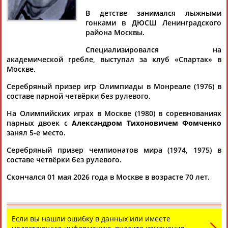
ДУЛЕЕВ
В детстве занимался лыжными
гонками в ДЮСШ Ленинградского
района Москвы.
Ваш запрос: "Евгений Дулеев"
Специализировался на
Документы 1-1 из 1 найденных уникальных документов
академической гребле, выступал за клуб «Спартак» в
Москве.
Скончался серебряный призер игр Олимпиады 1976 года по
гребле Евгений Дулеев
Серебряный призер игр Олимпиады в Монреале (1976) в
Серебряный призер Олимпийских игр 1976 года по
составе парной четвёрки без рулевого.
академической гребле
Евгений
Дулеев
умер в возрасте 70
На Олимпийских играх в Москве (1980) в соревнованиях
лет. Об этом сообщае... ...нии пресс-службы Федерации
парных двоек с
Александром Тихоновичем Фомченко
гребного спорта России.
Дулеев
также является двукратным
занял 5-е место.
бронзовым призером чемпионатов мира. ...
(Проект:
Информационное агентство СТАДИОН
)
Серебряный призер чемпионатов мира (1974, 1975) в
02.05.2026
составе четвёрки без рулевого.
Скончался 01 мая 2026 года в Москве в возрасте 70 лет.
ТАБЛО АКТИВНОСТИ
Если вы нашли ошибку в данных или имеете