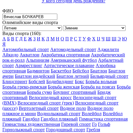
У кого сегодня день рождения?
ФИО
Олимпийские виды спорта
Виды спорта (160):
А
Б
В
Г
Д
Е
Ж
З
И
К
Л
М
Н
О
П
Р
С
Т
У
Ф
Х
Ц
Ч
Ш
Щ
Э
Ю
Я
Автомобильный спорт
Автомодельный спорт
Аджилити
Айкидо
Акватлон
Акробатика спортивная
Акробатический
рок-н-ролл
Альпинизм
Американский футбол
Арбалетный
спорт
Армрестлинг
Артистическое плавание
Аэробика
спортивная
Бадминтон
Баскетбол
Бейсбол
Биатлон
Биатлон
ачери
Биатлон индейский
Биатлон летний
Бильярдный спорт
Блицспринт
Бобслей
Бодибилдинг
Бокс
Борьба вольная
Борьба греко-римская
Борьба женская
Борьба на поясах
Борьба
спортивная
Борьба сумо
Боулинг спортивный
Бридж
спортивный
Велосипедный кросс
Велосипедный спорт
(BMX)
Велосипедный спорт (трек)
Велосипедный спорт
(шоссе)
Вертолетный спорт
Водное поло
Водное поло
пляжное и мини
Воднолыжный спорт
Волейбол
Волейбол
пляжный
Гандбол
Гандбол пляжный
Гимнастика спортивная
Гимнастика художественная
Гиревой спорт
Го
Гольф
Горнолыжный спорт
Городошный спорт
Гребля