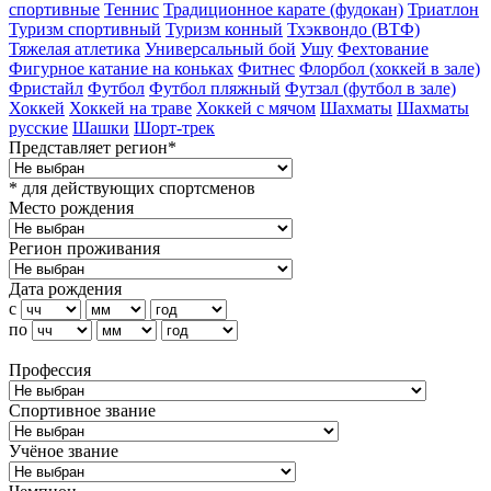
спортивные
Теннис
Традиционное карате (фудокан)
Триатлон
Туризм cпортивный
Туризм конный
Тхэквондо (ВТФ)
Тяжелая атлетика
Универсальный бой
Ушу
Фехтование
Фигурное катание на коньках
Фитнес
Флорбол (хоккей в зале)
Фристайл
Футбол
Футбол пляжный
Футзал (футбол в зале)
Хоккей
Хоккей на траве
Хоккей с мячом
Шахматы
Шахматы
русские
Шашки
Шорт-трек
Представляет регион*
* для действующих спортсменов
Место рождения
Регион проживания
Дата рождения
с
по
Профессия
Спортивное звание
Учёное звание