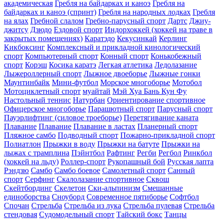
академическая
Гребля на байдарках и каноэ
Гребля на
байдарках и каноэ (спринт)
Гребля на народных лодках
Гребля
на ялах
Гребной слалом
Гребно-парусный спорт
Дартс
Джиу-
джитсу
Дзюдо
Ездовой спорт
Индорхоккей (хоккей на траве в
закрытых помещениях)
Каратэдо
Кекусинкай
Керлинг
Кикбоксинг
Комплексный и прикладной кинологический
спорт
Компьютерный спорт
Конный спорт
Конькобежный
спорт
Корэш
Косика каратэ
Легкая атлетика
Ледолазание
Лыжероллерный спорт
Лыжное двоеборье
Лыжные гонки
Маунтинбайк
Мини-футбол
Морское многоборье
Мотобол
Мотоциклетный спорт
муайтай
Мэй Хуа Бань Кун Фу
Настольный теннис
Натурбан
Ориентирование cпортивное
Офицерское многоборье
Парашютный спорт
Парусный спорт
Пауэрлифтинг (силовое троеборье)
Перетягивание каната
Плавание
Плавание
Плавание в ластах
Планерный спорт
Пляжное самбо
Подводный спорт
Пожарно-прикладной спорт
Полиатлон
Прыжки в воду
Прыжки на батуте
Прыжки на
лыжах с трамплина
Пэйнтбол
Рафтинг
Регби
Регбол
Ринкбол
(хоккей на льду)
Роллер-спорт
Рукопашный бой
Русская лапта
Рэндзю
Самбо
Самбо боевое
Самолетный спорт
Санный
спорт
Серфинг
Скалолазание спортивное
Сквош
Скейтбординг
Скелетон
Ски-альпинизм
Смешанные
единоборства
Сноуборд
Современное пятиборье
Софтбол
Спочан
Стрельба
Стрельба из лука
Стрельба пулевая
Стрельба
стендовая
Судомодельный спорт
Тайский бокс
Танцы