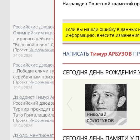
Награжден Почетной грамотой през
Российские дзюдоисты завоевали 5 медалей на первом 
Если вы нашли ошибку в данных
Олимпийским играм-2028 турнире Большой шлем в Улан
информацию, внесите изменения
...ирового рейтинга
Тимур
Арбузов
(81 кг) и многократн
"Большой шлем" Дали Лилуашвили (63 кг). ...
(Проект:
Информационное агентство СТАДИОН
)
НАПИСАТЬ
Тимур АРБУЗОВ
ПР
24.06.2026
Российские дзюдоисты стали третьими в медальном зач
...Победителями турнира стали Мурад Чопанов (до 66 кг) 
СЕГОДНЯ ДЕНЬ РОЖДЕНИЯ У
серебряным призером - Сабина...
(Проект:
Информационное агентство СТАДИОН
)
19.04.2026
Дзюдоист Тимур Арбузов завоевал золотую медаль чемп
Российский дзюдоист
Тимур
Арбузов
завоевал золотую 
Турнир проходит в Тбилиси. В финальной схв... ...категор
Николай
Нина
Тато Григалашвили.
Арбузов
принес сборной России втор
СОЛОГУБОВ
БУЛГАКОВА
(Проект:
Информационное агентство СТАДИОН
)
18.04.2026
Дзюдо. Чемпионат Европы 2026. 18 апреля (прямая виде
СЕГОДНЯ ДЕНЬ ПАМЯТИ У П