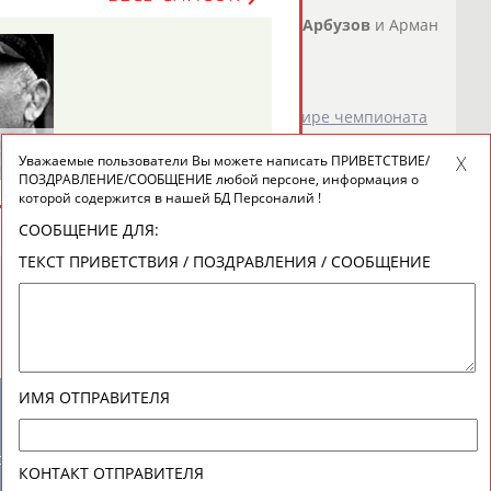
ал Тасоев, Матвей Каниковский,
Тимур
Арбузов
и Арман
в Европы...
о СТАДИОН
)
и пять наград на индивидуальном турнире чемпионата
Будапеште. Чемпионами мира стали
Тимур
Арбузов
Уважаемые пользователи Вы можете написать ПРИВЕТСТВИЕ/
атвей Каниковский...
ПОЗДРАВЛЕНИЕ/СООБЩЕНИЕ любой персоне, информация о
которой содержится в нашей БД Персоналий !
о СТАДИОН
)
СООБЩЕНИЕ ДЛЯ:
ТЕКСТ ПРИВЕТСТВИЯ / ПОЗДРАВЛЕНИЯ / СООБЩЕНИЕ
ИМЯ ОТПРАВИТЕЛЯ
новостной рассылке: 996
сь
КОНТАКТ ОТПРАВИТЕЛЯ