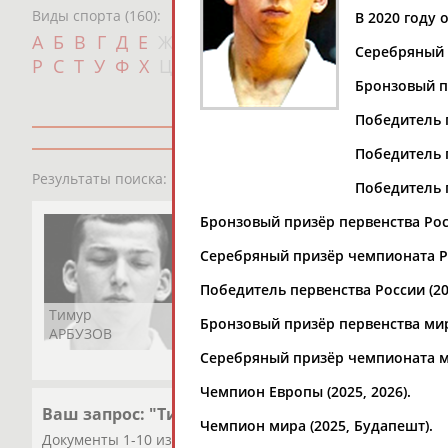
Виды спорта (160):
В 2020 году
Дат
А
Б
В
Г
Д
Е
Ж
З
И
К
Л
М
Н
О
П
Серебряный п
с
Р
С
Т
У
Ф
Х
Ц
Ч
Ш
Щ
Э
Ю
Я
Бронзовый пр
Победитель п
Победитель п
1
персона
Результаты поиска:
Победитель п
Бронзовый призёр первенства Росс
Серебряный призёр чемпионата Ро
Победитель первенства России (20
Тимур
Бронзовый призёр первенства мир
АРБУЗОВ
Серебряный призёр чемпионата ми
Чемпион Европы (2025, 2026).
Ваш запрос: "Тимур АРБУЗОВ"
Чемпион мира (2025, Будапешт).
Документы 1-10 из 15 найденных уникальных документов