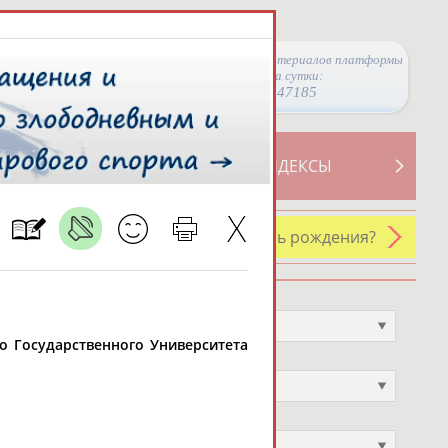
Просмотры материалов платформы
за сутки:
47185
ТИВНОСТИ
СВОДНЫЕ ИНДЕКСЫ
У кого сегодня день рождения?
Профессия
Не выбран
го Государственного Университета
Спортивное звание
Не выбран
Учёное звание
Не выбран