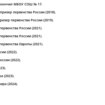
 окончил МБОУ СОШ № 17.
а рождения
ризер первенства России (2018).
по
чч
мм
год
чч
мм
год
изер первенства России (2019).
ервенства России (2021).
ервенства России (2021).
ервенства Европы (2021).
ии (2022).
ссии (2022).
23).
а (2023)
.
ра (2024).