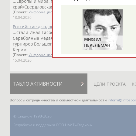
...Европы и мира, победитель двух "Больших шлемов"
Ти
край/Свердловская область) и...
(Проект:
Информационное агентство СТАДИОН
)
18.04.2026
Российские дзюдоисты выступят на чемпионате Европы 
...стали Инал Тасоев (свыше 100 кг), Данил Лаврентьев (73
Серебряные медали завоевали Аюб Блиев... ...чемпион Е
Михаил
турниров Большого шлема
Арбузов
(81 кг), призер этап
ПЕРЕЛЬМАН
Керим...
(ПЕРЛЬМАН)
(Проект:
Информационное агентство СТАДИОН
)
15.04.2026
ТАБЛО АКТИВНОСТИ
ЦЕЛИ ПРОЕКТА
К
Вопросы сотрудничества и совместной деятельности
inform@infospor
©
Стадион, 1998-2026
Разработка и поддержка ООО НАИТ «Стадион»