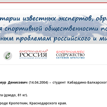
РЕСУРСНАЯ ПЛОЩАДКА
ТАБЛО АК
 специалисты
ставляет регион*
 выбран
мур Денисович
(14.04.2004) – студент Кабардино-Балкарско
* для действующих спортсменов
то рождения
 выбран
а (дзюдо, 81 кг).
ион проживания
ороде Кропоткин, Краснодарского края.
 выбран