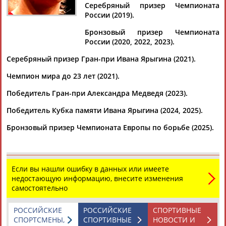
КУДАЕВА
Серебряный призер Чемпионата
России (2019).
Бронзовый призер Чемпионата
Ваш запрос: "Динара Кудаева"
России (2020, 2022, 2023).
Документы 1-9 из 9 найденных уникальных документов
Серебряный призер Гран-при Ивана Ярыгина (2021).
Борцы из России завоевали 17 из 30 наград на чемпионате
Чемпион мира до 23 лет (2021).
Европы по борьбе
Победитель Гран-при Александра Медведя (2023).
...Наталья Соколова (до 50 кг), Наталья Малышева (до 53 кг) и
Динара
Кудаева
(до 65 кг) стали бронзовыми призерами. ...
Победитель Кубка памяти Ивана Ярыгина (2024, 2025).
(Проект:
Информационное агентство СТАДИОН
)
13.04.2025
Бронзовый призер Чемпионата Европы по борьбе (2025).
Ольга Хорошавцева победила на чемпионате Европы по
борьбе
...кг) завоевали золотые медали, Наталья Малышева (до 53
кг) и
Динара
Кудаева
(до 65 кг) стали бронзовыми
Если вы нашли ошибку в данных или имеете
призерами....
недостающую информацию, внесите изменения
(Проект:
Информационное агентство СТАДИОН
)
самостоятельно
12.04.2025
На чемпионате России по вольной борьбе определились
РОССИЙСКИЕ
РОССИЙСКИЕ
СПОРТИВНЫЕ
победительницы в трех весовых категориях
СПОРТСМЕНЫ,
СПОРТИВНЫЕ
НОВОСТИ И