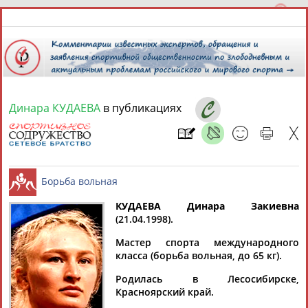
Динара КУДАЕВА
в публикациях
10 августа 2026 года,
12:03
СПОРТСМЕНЫ, ТРЕНЕРЫ И СПЕЦИАЛИСТЫ
КУДАЕВА Динара Закиевна
1
персона
Расширенный поиск
Найдено:
(21.04.1998).
Борьба вольная
Мастер спорта международного
класса (борьба вольная, до 65 кг).
Родилась в Лесосибирске,
Красноярский край.
Динара