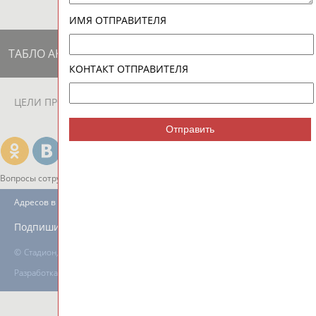
ИМЯ ОТПРАВИТЕЛЯ
ТАБЛО АКТИВНОСТИ
КОНТАКТ ОТПРАВИТЕЛЯ
ЦЕЛИ ПРОЕКТА
КОНТАКТЫ
НАШИ КНОПКИ
РЕКЛАМА
Отправить
Вопросы сотрудничества и совместной деятельности
inform@infosport.ru
Адресов в новостной рассылке: 997
Подпишись
©
Стадион, 1998-2026
Разработка и поддержка ООО НАИТ «Стадион»