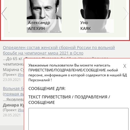
Чемпионат мира по спортивной борьбе стартует сегодня в
Осло
...Светлана Липатова (до 59 кг), Алина Касабиева (до 62 кг),
Александр
Уно
Динара
Кудаева
(до 65 кг), чемпионка Европы Ханум
АЛЕХИН
КАЯК
Велиева (до...
(Проект:
Информационное агентство СТАДИОН
)
02.10.2021
Определен состав женской сборной России по вольной
борьбе на чемпионат мира 2021 в Осло
...До 65 кг.
Динара
Кудаева
До 68 кг. Ханум Велиева -
чемпионка Европы До 72 кг. Ксения Буракова До 76 кг.
Уважаемые пользователи Вы можете написать
Марина Суровцева ...
ПРИВЕТСТВИЕ/ПОЗДРАВЛЕНИЕ/СООБЩЕНИЕ любой
(Проект:
Информационное агентство СТАДИОН
)
персоне, информация о которой содержится в нашей БД
23.09.2021
Персоналий !
СООБЩЕНИЕ ДЛЯ:
Вольная борьба. Гран-При Ивана Ярыгина 2021. 28 мая
(прямая видеотрансляция)
ТЕКСТ ПРИВЕТСТВИЯ / ПОЗДРАВЛЕНИЯ /
...Яковлева – Шоовдор Баатаржав (Монголия) До 65 кг.
СООБЩЕНИЕ
Динара
Кудаева
– Болортунгалаг Зоригт (Монголия) ...
(Проект:
Информационное агентство СТАДИОН
)
28.05.2021