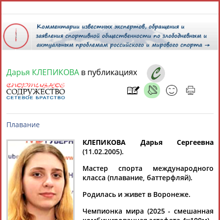
10 августа 2026 года,
09:11
СПОРТСМЕНЫ, ТРЕНЕРЫ И СПЕЦИАЛИСТЫ
Дарья КЛЕПИКОВА
в публикациях
1
персона
Расширенный поиск
Найдено:
КЛЕПИКОВА Дарья Сергеевна
(11.02.2005).
Дарья
КЛЕПИКОВА
Плавание
Мастер спорта международного
класса (плавание, баттерфляй).
Ваш запрос: "Дарья КЛЕПИКОВА"
Родилась и живет в Воронеже.
Документы 1-10 из 19 найденных уникальных документов
Чемпионка мира (2025 - смешанная
1
2