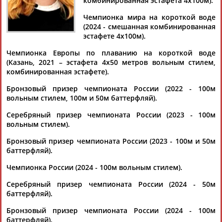
комбинированная эстафета 4х100м).
Чемпионка мира на короткой воде
Определен состав сборной России на чемпионат Европы по
(2024 - смешанная комбинированная
плаванию в Париже
эстафете 4х100м).
...первенств Кирилл Пригода, Егор Корнев, Евгения
Чикунова и
Дарья
Клепикова
вошли в состав сборной
Чемпионка Европы по плаванию на короткой воде
России на предстоящий...
(Казань, 2021 – эстафета 4x50 метров вольным стилем,
(Проект:
Информационное агентство СТАДИОН
)
комбинированная эстафете).
20.06.2026
Бронзовый призер чемпионата России (2022 - 100м
Плавание. Чемпионат России 2026. 7 июня (прямая
вольным стилем, 100м и 50м баттерфляй).
видеотрансляция)
...Европы: Климент Колесников, Евгения Чикунова, Егор
Серебряный призер чемпионата России (2023 - 100м
Корнев,
Дарья
Клепикова
, Мирон Лифинцев,
Дарья
вольным стилем).
Трофимова, Павел...
(Проект:
Информационное агентство СТАДИОН
)
Бронзовый призер чемпионата России (2023 - 100м и 50м
07.06.2026
баттерфляй).
Плавание. Чемпионат России 2026. 6 июня (прямая
Чемпионка России (2024 - 100м вольным стилем).
видеотрансляция)
...Европы: Климент Колесников, Евгения Чикунова, Егор
Серебряный призер чемпионата России (2024 - 50м
Корнев,
Дарья
Клепикова
, Мирон Лифинцев,
Дарья
баттерфляй).
Трофимова, Павел...
(Проект:
Информационное агентство СТАДИОН
)
Бронзовый призер чемпионата России (2024 - 100м
06.06.2026
баттерфляй).