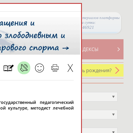
Просмотры материалов платформы
за сутки:
46921
ТИВНОСТИ
СВОДНЫЕ ИНДЕКСЫ
У кого сегодня день рождения?
Профессия
Не выбран
государственный педагогический
Спортивное звание
кой культуре, методист лечебной
Не выбран
Учёное звание
Не выбран