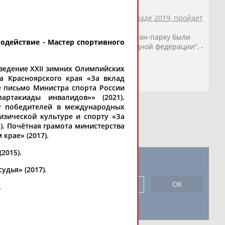
м на стадионе, построенном к Универсиаде 2019, пройдет
ционный менеджер объекта
Марк
Пнев
, фан-парку были
Содействие - Мастер спортивного
ьные... ...представителями международной федерации", -
е" к Олимпиаде-2018...
о СТАДИОН
)
ведение XXII зимних Олимпийских
а Красноярского края «За вклад
е письмо Министра спорта России
ртакиады инвалидов»» (2021).
ку победителей в международных
изической культуре и спорту «За
). Почётная грамота министерства
крае» (2017).
2015).
новостной рассылке: 996
дья» (2017).
сь
.