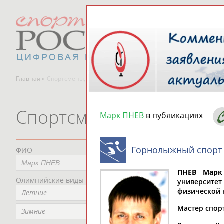
Главная »
Спортсмены, тренеры и специалисты
Спортсмены, тренеры и
Марк ПНЕВ
в публикациях
Горнолыжный спорт
ФИО
Пред
Не
ПНЕВ Марк
Олимпийские виды спорта
Мес
университет
физической 
Летние
Не
Мастер спорт
Рег
Зимние
Не