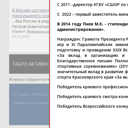
С 2011 –директор КГБУ «СШОР по
В Москве состоялось плановое заседание Президиума Ро
С 2022 – первый заместитель мин
горнолыжного спорта
...бка России в ряде регионов страны на Президиуме выс
В 2014 году Пнев М.К. - стипе
Петров (Камчатка) и
Марк
Пнев
(Красноярск). ...
администрирования
».
(Проект:
Информационное агентство СТАДИОН
)
30.10.2020
Награжден: Грамота Президента Р
игр и XI Паралимпийских зимни
подготовку и проведение XXIX В
«За вклад в организацию и п
Благодарственное письмо Полно
ТАБЛО АКТИВНОСТИ
ЦЕЛИ ПРОЕКТА
К
спортивных соревнованиях» (201
значительный вклад в развитие ф
спорта Красноярского края «За вк
Вопросы сотрудничества и совместной деятельности
inform@infospor
Победитель краевого профессиона
©
Стадион, 1998-2026
Победитель краевого смотра-конк
Разработка и поддержка ООО НАИТ «Стадион»
Победитель Всероссийского конку