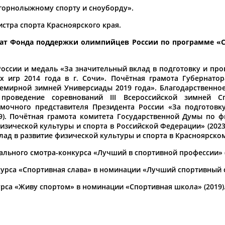
 горнолыжному спорту и сноуборду».
ссийской федерации
Первый матч по хоккею с мячо
истра спорта Красноярского края.
12 декабря
тупили Алексей Орлов, Сергей
...спорту. Как отметил опера
ндиат Фонда поддержки олимпийцев России по программе «
необходимы только дополнител
добавил
Пнев
. В "Бобровом лог
(Проект:
Информационное агентств
оссии и медаль «За значительный вклад в подготовку и про
02.12.2018
х игр 2014 года в г. Сочи». Почётная грамота Губернатор
семирной зимней Универсиады 2019 года». Благодарственно
роведение соревнований III Всероссийской зимней Спа
мочного представителя Президента России «За подготов
ОНТАКТЫ
НАШИ КНОПКИ
РЕКЛАМА
9). Почётная грамота комитета Государственной Думы по ф
изической культуры и спорта в Российской Федерации» (2023
лад в развитие физической культуры и спорта в Красноярском 
t.ru
льного смотра-конкурса «Лучший в спортивной профессии» (
Адресов в 
урса «Спортивная слава» в номинации «Лучший спортивный су
Подпиши
рса «Живу спортом» в номинации «Спортивная школа» (2019)