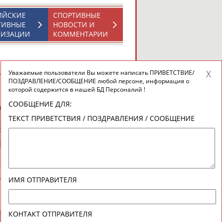
ИЙСКИЕ
СПОРТИВНЫЕ
ТИВНЫЕ
НОВОСТИ И
НИЗАЦИИ
КОММЕНТАРИИ
Уважаемые пользователи Вы можете написать ПРИВЕТСТВИЕ/
ПОЗДРАВЛЕНИЕ/СООБЩЕНИЕ любой персоне, информация о
ВЕСЬ СПИСОК
которой содержится в нашей БД Персоналий !
СООБЩЕНИЕ ДЛЯ:
ТЕКСТ ПРИВЕТСТВИЯ / ПОЗДРАВЛЕНИЯ / СООБЩЕНИЕ
Александр
Лариса
ДИТЯТИН
КАРЛОВА
ИМЯ ОТПРАВИТЕЛЯ
ВЕСЬ СПИСОК
КОНТАКТ ОТПРАВИТЕЛЯ