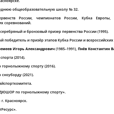
расноярске.
а рождения
еднюю общеобразовательную школу № 32.
по
чч
мм
год
чч
мм
год
ервенств России, чемпионатов России, Кубка Европы,
их соревнований.
 серебряный и бронзовый призер первенства России (1995).
й победитель и призёр этапов Кубка России и всероссийских 
ремеев Игорь Александрович
(1985–1991),
Пнёв Константин 
порта (2014).
о горнолыжному спорту (2016).
 сноуборду (2021).
райспорткомитета.
«СДЮШОР по горнолыжному спорту».
г. Красноярск.
тРесурс».