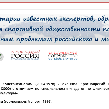
РЕСУРСНАЯ ПЛОЩАДКА
ТАБЛО АК
 специалисты
ставляет регион*
 выбран
 Константинович
(20.04.1978) - окончил Красноярский 
* для действующих спортсменов
то рождения
 (2000) с отличием по специальности «педагог по физичес
культуры».
 выбран
а (горнолыжный спорт. 1996).
ион проживания
 выбран