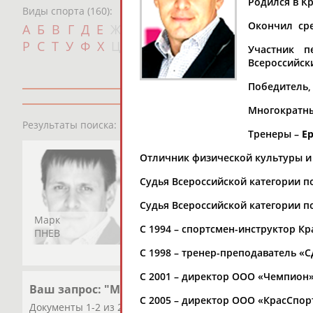
Родился в К
Виды спорта (160):
Дат
Окончил ср
А
Б
В
Г
Д
Е
Ж
З
И
К
Л
М
Н
О
П
с
Р
С
Т
У
Ф
Х
Ц
Ч
Ш
Щ
Э
Ю
Я
Участник п
Всероссийск
Победитель,
Многократны
1
персона
Результаты поиска:
Тренеры –
Е
Отличник физической культуры и с
Судья Всероссийской категории п
Судья Всероссийской категории по
Марк
С 1994 – спортсмен-инструктор К
ПНЕВ
С 1998 – тренер-преподаватель 
С 2001 – директор ООО «Чемпион» 
Ваш запрос: "Марк ПНЕВ"
С 2005 – директор ООО «КрасСпор
Документы 1-2 из 2 найденных уникальных документов