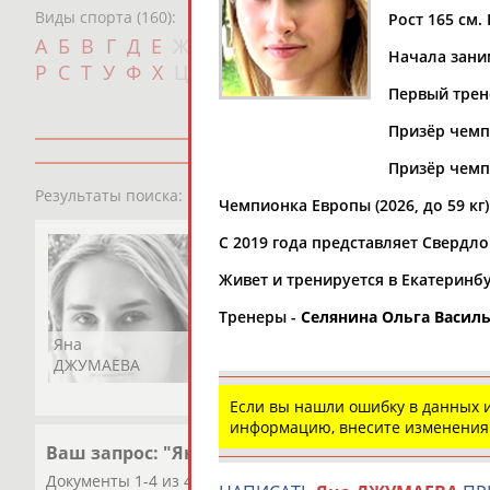
Виды спорта (160):
Рост 165 см. 
Дат
А
Б
В
Г
Д
Е
Ж
З
И
К
Л
М
Н
О
П
Начала заним
с
Р
С
Т
У
Ф
Х
Ц
Ч
Ш
Щ
Э
Ю
Я
Первый трен
Призёр чемпи
Призёр чемпи
1
персона
Результаты поиска:
Чемпионка Европы (2026, до 59 кг)
C 2019 года представляет Свердло
Живет и тренируется в Екатеринбу
Тренеры -
Селянина Ольга Васил
Яна
ДЖУМАЕВА
Если вы нашли ошибку в данных
информацию, внесите изменения
Ваш запрос: "Яна Джумаева"
Документы 1-4 из 4 найденных уникальных документов