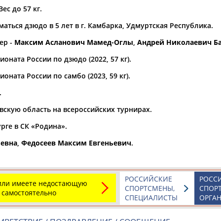
Вес до 57 кг.
а рождения
аться дзюдо в 5 лет в г. Камбарка, Удмуртская Республика.
по
чч
мм
год
чч
мм
год
ер -
Максим Асланович Мамед-Оглы
,
Андрей Николаевич Б
оната России по дзюдо (2022, 57 кг).
оната России по самбо (2023, 59 кг).
.
вскую область на всероссийских турнирах.
рге в СК «Родина».
ьевна
,
Федосеев Максим Евгеньевич
.
РОССИЙСКИЕ
РОСС
 или имеете недостающую
СПОРТСМЕНЫ,
СПОР
 самостоятельно
СПЕЦИАЛИСТЫ
ОРГА