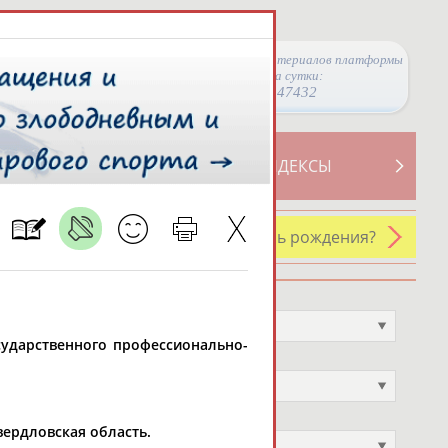
Просмотры материалов платформы
за сутки:
47432
ТИВНОСТИ
СВОДНЫЕ ИНДЕКСЫ
У кого сегодня день рождения?
Профессия
Не выбран
осударственного профессионально-
Спортивное звание
Не выбран
Учёное звание
Свердловская область.
Не выбран