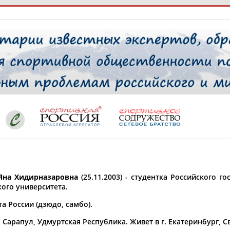
РЕСУРСНАЯ ПЛОЩАДКА
ТАБЛО АК
 специалисты
ставляет регион*
 выбран
на Хидирназаровна
(25.11.2003) - студентка Российского г
* для действующих спортсменов
то рождения
кого университета.
 выбран
а России (дзюдо, самбо).
ион проживания
. Сарапул, Удмуртская Республика. Живет в г. Екатеринбург, 
 выбран