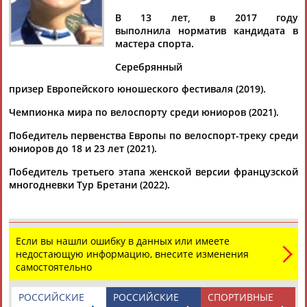
Документы 1-6 из 6 найденных уникальных документов
В 13 лет, в 2017 году
выполнила норматив кандидата в
МОК: Флага нейтральных атлетов не будет на церемонии
мастера спорта.
закрытия игр Олимпиады
Серебрянный
...Андреева, Шнайдер), по три велосипедиста (Тамара
Дронова,
Алена
Иванченко
, Глеб Сырица) и гребца на каноэ
призер Европейского юношеского фестиваля (2019).
(Захар Петров,...
(Проект:
Информационное агентство СТАДИОН
)
Чемпионка мира по велоспорту среди юниоров (2021).
10.08.2024
Победитель первенства Европы по велоспорт-треку среди
Спортсменов из России не будет на церемонии закрытия
юниоров до 18 и 23 лет (2021).
игр Олимпиады в Париже
...Веснина, Шнайдер), по три велосипедиста (Тамара
Победитель третьего этапа женской версии французской
Дронова,
Алена
Иванченко
, Глеб Сырица) и гребца на каноэ
многодневки Тур Бретани (2022).
(Петров,...
(Проект:
Информационное агентство СТАДИОН
)
10.08.2024
Велогонщица из России Тамара Дронова заняла 47-е место в
Если вы нашли ошибку в данных или имеете
групповой гонке на играх Олимпиады
недостающую информацию, внесите изменения
...показали результат 4 часа 21 секунда. Другая россиянка
самостоятельно
Алена
Иванченко
заняла 72-е место (отставание - 11 минут
24...
РОССИЙСКИЕ
РОССИЙСКИЕ
СПОРТИВНЫЕ
(Проект:
Информационное агентство СТАДИОН
)