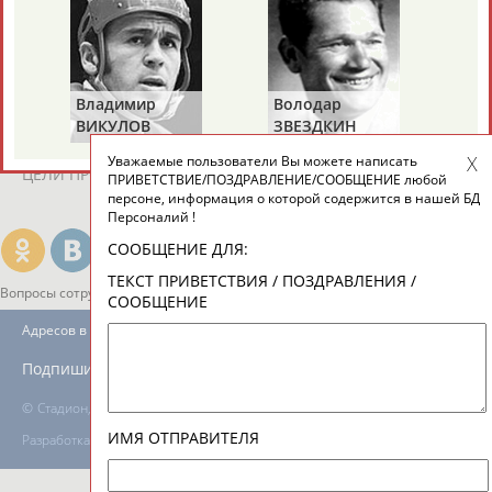
ТАБЛО АКТИВНОСТИ
Владимир
Володар
ВИКУЛОВ
ЗВЕЗДКИН
Уважаемые пользователи Вы можете написать
ЦЕЛИ ПРОЕКТА
КОНТАКТЫ
НАШИ КНОПКИ
РЕКЛАМА
ПРИВЕТСТВИЕ/ПОЗДРАВЛЕНИЕ/СООБЩЕНИЕ любой
персоне, информация о которой содержится в нашей БД
Персоналий !
СООБЩЕНИЕ ДЛЯ:
ТЕКСТ ПРИВЕТСТВИЯ / ПОЗДРАВЛЕНИЯ /
Вопросы сотрудничества и совместной деятельности
inform@infosport.ru
СООБЩЕНИЕ
Адресов в новостной рассылке: 996
Подпишись
©
Стадион, 1998-2026
ИМЯ ОТПРАВИТЕЛЯ
Разработка и поддержка ООО НАИТ «Стадион»