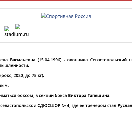
Главная »
Спортсмены, тренеры и специалисты
ена Васильевна
(15.04.1996) - окончила Севастопольский
У кого сегодня день рождения?
мышленности.
бокс, 2020, до 75 кг).
рым.
ниматься боксом, в секции бокса
Виктора Гапешина
.
ФИО
 севастопольской СДЮСШОР № 4, где её тренером стал
Русла
Просмотры
материалов
Олимпийские виды спорта
платформы за
сутки: