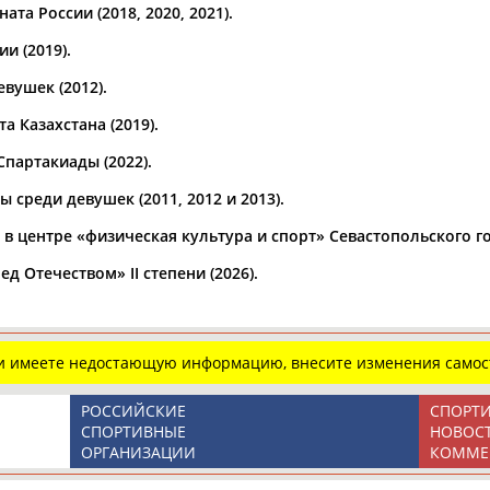
а России (2018, 2020, 2021).
Спортсмены, тренеры и специалисты
Виды спорта (160):
А
Б
В
Г
Д
Е
Ж
З
И
К
Л
М
Н
О
П
Р
С
и (2019).
Т
У
Ф
Х
Ц
Ч
Ш
Щ
Э
Ю
Я
вушек (2012).
Представляет регион*
 Казахстана (2019).
* для действующих спортсменов
Место рождения
партакиады (2022).
среди девушек (2011, 2012 и 2013).
Регион проживания
в центре «физическая культура и спорт» Севастопольского г
Дата рождения
д Отечеством» II степени (2026).
с
по
ли имеете недостающую информацию, внесите изменения самос
Профессия
РОССИЙСКИЕ
СПОРТ
Спортивное звание
СПОРТИВНЫЕ
НОВОС
ОРГАНИЗАЦИИ
КОММЕ
Учёное звание