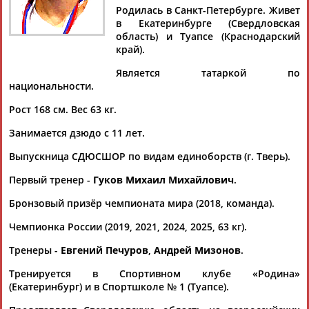
БАДУРОВА
Родилась в Санкт-Петербурге. Живет
в Екатеринбурге (Свердловская
область) и Туапсе (Краснодарский
край).
Ваш запрос: "Камила БАДУРОВА"
Документы 1-10 из 26 найденных уникальных документов
Является татаркой по
национальности.
1
2
3
Рост 168 см. Вес 63 кг.
Занимается дзюдо с 11 лет.
Турнир "Гран-при" по дзюдо пройдет в китайском Циндао
...будут бороться бронзовая медалистка турнира Мировой
Выпускница СДЮСШОР по видам единоборств (г. Тверь).
серии
Камила
Бадурова
и победительница Кубка
Европы-2026 в Сараево...
Первый тренер -
Гуков Михаил Михайлович
.
(Проект:
Информационное агентство СТАДИОН
)
25.06.2026
Бронзовый призёр чемпионата мира (2018, команда).
22 россиянина выступят на турнире Большого шлема по
Чемпионка России (2019, 2021, 2024, 2025, 63 кг).
дзюдо в Душанбе
...(до 52 кг), Наталья Елкина, Ольга Мухина (обе - до 57 кг),
Тренеры -
Евгений Печуров
,
Андрей Мизонов
.
Камила
Бадурова
и Стефания Власова (обе - до 63 кг),
Тамара...
Тренируется в Спортивном клубе «Родина»
(Проект:
(Екатеринбург) и в Спортшколе № 1 (Туапсе).
Информационное агентство СТАДИОН
)
24.04.2026