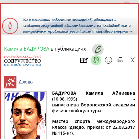
Камила БАДУРОВА
в публикациях
8 августа 2026 года,
15:56
СПОРТСМЕНЫ, ТРЕНЕРЫ И СПЕЦИАЛИСТЫ
БАДУРОВА Камила Айниевна
1
персона
Расширенный поиск
Найдено:
(10.08.1995) -
выпускница Воронежской академии
Дзюдо
физической культуры.
Мастер спорта международного
класса (дзюдо, приказ: от 22.08.2017
№ 115-нг).
Камила