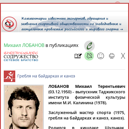
Михаил ЛОБАНОВ
в публикациях
8 августа 2026 года,
16:56
СПОРТСМЕНЫ, ТРЕНЕРЫ И СПЕЦИАЛИСТЫ
ЛОБАНОВ Михаил Терентьевич
1
персона
Расширенный поиск
Найдено:
(03.12.1950) - выпускник Таджикского
института физической культуры
Гребля на байдарках и каноэ
имени М.И. Калинина (1978).
Заслуженный мастер спорта (1975,
гребля на байдарках и каноэ, каноэ).
Михаил
Родился в кишлаке Шульмак,