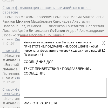
03.02.2014
Список факелоносцев эстафеты олимпийского огня в
Саратове
...Романов Максим Сергеевич Романова Мария Анатольевна
Рыжков
Михаил
Михайлович Свиридова Анастасия
Павловна Седых Павел... ... Лисенков Константин Сергеевич
Лихачев Артём Витальевич
Лобанов
Андрей Александрович
Лосенко Жанна Игоревна Лощинина...
(Проект:
Информационное агентство СТАДИОН
)
Уважаемые пользователи Вы можете написать
11.01.2014
ПРИВЕТСТВИЕ/ПОЗДРАВЛЕНИЕ/СООБЩЕНИЕ любой
персоне, информация о которой содержится в нашей БД
Список факелоносцев эстафеты олимпийского огня в Уфе
Персоналий !
...Николаевич Овсянникова Анастасия Анатольевна Олюков
Михаил
Николаевич Омельченко Наталья Александровна ...
СООБЩЕНИЕ ДЛЯ:
...Евгений Адольфович Лифанова Анна-Билара Сергеевна
ТЕКСТ ПРИВЕТСТВИЯ / ПОЗДРАВЛЕНИЯ /
Лобанов
Павел Леонидович Лобов Иван Викторович
СООБЩЕНИЕ
Лысенков...
(Проект:
Информационное агентство СТАДИОН
)
21.12.2013
Список факелоносцев эстафеты олимпийского огня в
Челябинске
...Константин Петрович Калмык Ян Сергеевич Кальдин
ИМЯ ОТПРАВИТЕЛЯ
Михаил
Семенович Кальянов Антон Валерьевич
Каньшина... ... Лебедев Александр Евгеньевич Лежнев