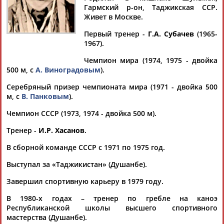
ЛОБАНОВ
Гармский р-он, Таджикская ССР.
Живет в Москве.
Первый тренер -
Г.А. Субачев
(1965-
Ваш запрос: "Михаил ЛОБАНОВ"
1967).
Документы 1-10 из 23 найденных уникальных документов
Чемпион мира (1974, 1975 - двойка
500 м, с
А. Виноградовым
).
1
2
3
Серебряный призер чемпионата мира (1971 - двойка 500
м, с
В. Панковым
).
Александр Любимов: Мой Романыч, или Супер Гений на
льду
Чемпион СССР (1973, 1974 - двойка 500 м).
...он шутит и говорит серьезно. Главный руководитель Bosco
Михаил
Куснирович пригласил самых крутых наших
Тренер -
И.Р. Хасанов
.
конькобежцев... ...секунды по кругам. Гришина интересовала
пара Кондаков и
Лобанов
. И поставил меня руководить
В сборной команде СССР с 1971 по 1975 год.
бегом
Лобанова
. Точнее...
Выступал за «Таджикистан» (Душанбе).
(Проект:
Информационное агентство СТАДИОН
)
25.03.2022
Завершил спортивную карьеру в 1979 году.
Полина Шувалова стала чемпионкой мира по шахматам
среди юниоров
В 1980-х годах – тренер по гребле на каноэ
...принцами" становились Дмитрий Андрейкин (2010 год) и
Республиканской школы высшего спортивного
Михаил
мастерства (Душанбе).
Антипов (2015), "принцессами" - Екатерина...