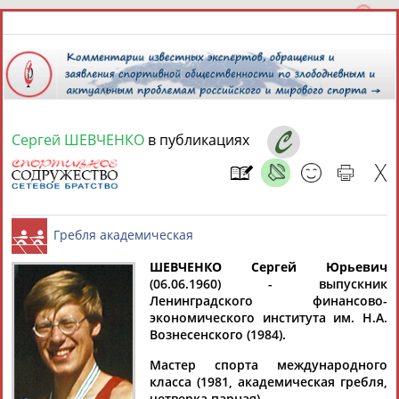
Сергей ШЕВЧЕНКО
в публикациях
8 августа 2026 года,
17:11
СПОРТСМЕНЫ, ТРЕНЕРЫ И СПЕЦИАЛИСТЫ
ШЕВЧЕНКО Сергей Юрьевич
1
персона
Расширенный поиск
Найдено:
(06.06.1960) - выпускник
Ленинградского финансово-
Гребля академическая
экономического института им. Н.А.
Вознесенского (1984).
Мастер спорта международного
класса (1981, академическая гребля,
Сергей
четверка парная).