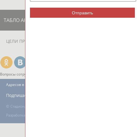
Отправить
ТАБЛО АКТИВНОСТИ
ЦЕЛИ ПРОЕКТА
КОНТАКТЫ
НАШИ КНОПКИ
РЕКЛАМА
Вопросы сотрудничества и совместной деятельности
inform@infosport.ru
Адресов в новостной рассылке: 996
Подпишись
©
Стадион, 1998-2026
Разработка и поддержка ООО НАИТ «Стадион»