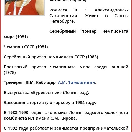
ШЕВЧЕНКО
Родился в г. Александровск-
Сахалинский. Живет в Санкт-
Петербурге.
Ваш запрос: "Сергей ШЕВЧЕНКО"
Документы 1-10 из 179 найденных уникальных документов
Серебряный призер чемпионата
мира (1981).
1
2
3
4
...
16
17
18
Чемпион СССР (1981).
Серебряный призер чемпионата СССР (1983).
Хоккеисты "Торпедо" победили "Шанхайских драконов" в
матче КХЛ
Бронзовый призер чемпионата мира среди юношей
...Гараев (21), Василий Атанасов (31), Владимир Ткачев (41),
(1978).
Сергей
Гончарук (52) и Дмитрий
Шевченко
(56). В составе...
(Проект:
Информационное агентство СТАДИОН
)
Тренеры -
В.М. Кабищер
,
А.И. Тимошинин
.
23.01.2026
Выступал за «Буревестник» (Ленинград).
Флешмоб в костюмах героев сказки про Буратино
...ается, на лед выйдет одновременно несколько сотен
Завершил спортивную карьеру в 1984 году.
"Буратино". Елена Утенкова Фото –
Сергей
Виноградов ...
...Максим Шабалин, Матвей Витлугин, Андрей Ежлов, Софья
В 1988-1990 годах - экономист Ленинградского молочного
Шевченко
и другие звезды российского фигурного катания.
комбината №1 имени С.М. Кирова.
...
(Проект:
С 1992 года работает и занимается предпринимательской
Информационное агентство СТАДИОН
)