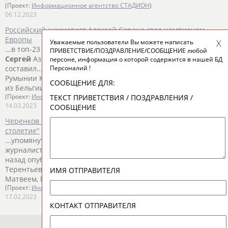
(Проект:
Информационное агентство СТАДИОН
)
06.12.2023
Российский шахматист Алексей Сарана стал чемпионом
Европы
Уважаемые пользователи Вы можете написать
...в топ-23 также попали Давид Паравян, Андрей Есипенко и
ПРИВЕТСТВИЕ/ПОЗДРАВЛЕНИЕ/СООБЩЕНИЕ любой
Сергей
Азаров. Призовой фонд чемпионата Европы
персоне, информация о которой содержится в нашей БД
Персоналий !
составил... ...в 11 турах. Второе место занял представитель
Румынии Кирилл
Шевченко
. Третьим стал Даниэль Дарда
СООБЩЕНИЕ ДЛЯ:
из Бельгии. Они также...
ТЕКСТ ПРИВЕТСТВИЯ / ПОЗДРАВЛЕНИЯ /
(Проект:
Информационное агентство СТАДИОН
)
14.03.2023
СООБЩЕНИЕ
Черенков и Чехов – "соединение интеллигенции через
столетие"
...упомянуты в презентации) отдельно поблагодарил
журналиста
Сергея
Вильчинского, который пару месяцев
назад опубликовал... ...Алексей Дмитриев, Алексей
Терентьев, Алексей Черников,
Шевченко
Никита с сыном
ИМЯ ОТПРАВИТЕЛЯ
Матвеем, Волобуев Денис, Коваль...
(Проект:
Информационное агентство СТАДИОН
)
17.02.2023
КОНТАКТ ОТПРАВИТЕЛЯ