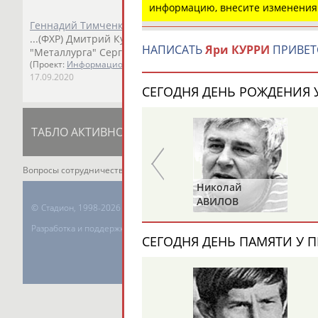
информацию, внесите изменения
Геннадий Тимченко единогласно переизбран председате
...(ФХР) Дмитрий Курбатов, президент "Йокерита"
Яри
Ку
НАПИСАТЬ
Яри КУРРИ
ПРИВЕТ
"Металлурга" Сергей...
(Проект:
Информационное агентство СТАДИОН
)
17.09.2020
СЕГОДНЯ ДЕНЬ РОЖДЕНИЯ У
ТАБЛО АКТИВНОСТИ
ЦЕЛИ ПРОЕКТА
К
Вопросы сотрудничества и совместной деятельности
inform@infospor
Евгений
Николай
Ч
ЗИМИН
АВИЛОВ
©
Стадион, 1998-2026
Разработка и поддержка ООО НАИТ «Стадион»
СЕГОДНЯ ДЕНЬ ПАМЯТИ У П