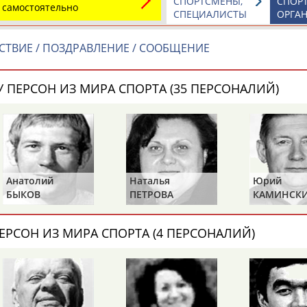
СПОРТСМЕНЫ,
СПОР
 самостоятельно
СПЕЦИАЛИСТЫ
ОРГА
лем совета директоров КХЛ
рри
, первый вице-президент
СТВИЕ / ПОЗДРАВЛЕНИЕ / СООБЩЕНИЕ
 ПЕРСОН ИЗ МИРА СПОРТА (35 ПЕРСОНАЛИЙ)
ОНТАКТЫ
НАШИ КНОПКИ
РЕКЛАМА
t.ru
Анатолий
Наталья
Юрий
БЫКОВ
ПЕТРОВА
КАМИНСК
Адресов в 
Подпиши
ЕРСОН ИЗ МИРА СПОРТА (4 ПЕРСОНАЛИЙ)