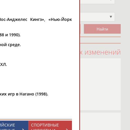
Чемпион
Не выбран
ос-Анджелес Кингз», «Нью-Йорк
8 и 1990).
ной среде.
100 последних изменений
КХЛ.
х игр в Нагано (1998).
ИЙСКИЕ
СПОРТИВНЫЕ