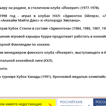
еру на родине, в столичном клубе «Йокерит» (1977-1978).
а рождения
по
чч
мм
год
чч
мм
год
1998 год - играл в клубах НХЛ: «Эдмонтон Ойлерз», «Л
 «Анахайм Майти Дакс» и «Колорадо Эвеланш».
грав Кубок Стэнли в составе «Эдмонтона» (1984, 1985, 1987, 198
шения игровой карьеры Курри продолжает работать в хоккей
орной Финляндии по хоккею.
ным менеджером финского клуба «Йокерит», выступающего в 
тальной хоккейной лиги (КХЛ).
онто.
турнире Кубок Канады (1991), бронзовой медалью олимпийски
РОССИЙСКИЕ
РОСС
 или имеете недостающую