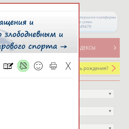
Просмотры материалов платформы
за сутки:
49470
ТИВНОСТИ
СВОДНЫЕ ИНДЕКСЫ
У кого сегодня день рождения?
Профессия
Не выбран
Спортивное звание
Не выбран
Учёное звание
Не выбран