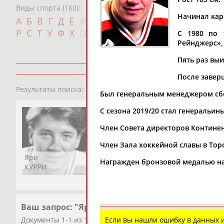
Виды спорта (160):
Начинал карь
Дат
А
Б
В
Г
Д
Е
Ж
З
И
К
Л
М
Н
О
П
с
Р
С
Т
У
Ф
Х
Ц
Ч
Ш
Щ
Э
Ю
Я
С 1980 по 
Рейнджерс»,
Пять раз выи
После завер
1
персона
Результаты поиска:
Был генеральным менеджером сб
С сезона 2019/20 стал генеральи
Член Совета директоров Континен
Член Зала хоккейной славы в Тор
Яри
Награжден бронзовой медалью на 
КУРРИ
Ваш запрос: "Яри КУРРИ"
Если вы нашли ошибку в данных
Документы 1-1 из 1 найденных уникальных документов