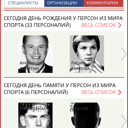
СПЕЦИАЛИСТЫ
ОРГАНИЗАЦИИ
КОММЕНТАРИИ
СЕГОДНЯ ДЕНЬ РОЖДЕНИЯ У ПЕРСОН ИЗ МИРА
СПОРТА (33 ПЕРСОНАЛИЙ)
ВЕСЬ СПИСОК
Александр
Лариса
Пе
ДИТЯТИН
КАРЛОВА
Т
СЕГОДНЯ ДЕНЬ ПАМЯТИ У ПЕРСОН ИЗ МИРА
СПОРТА (6 ПЕРСОНАЛИЙ)
ВЕСЬ СПИСОК
Альгирдас
Иван
Бо
ЛАУРИТЕНАС
ОГАНОВ
Ц