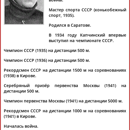
Документы 1-2 из 2 найденных уникальных документов
Мастер спорта СССР (конькобежный
спорт, 1935).
В Госдуме РФ открыли выставку памяти спортсменов -
героев Великой Отечественной войны
Родился в Саратове.
...назначения. Было много героев - это и братья Знаменские,
и
Анатолий
Константинович
Капчинский
, знаменитый
В 1934 году Капчинский впервые
конькобежец,...
выступил на чемпионате СССР.
(Проект:
Информационное агентство СТАДИОН
)
28.05.2025
Чемпион СССР (1935) на дистанции 500 м.
Михаил Шлаен: МЫ ДОЛЖНЫ БЫТЬ СИЛЬНЫ, СОХРАНЯЯ
Чемпион СССР (1936) на дистанции 500 м.
СВОИ ДОБРЫЕ ТРАДИЦИИ
...жизни"; - Александр Долгушин – гребец; -
Анатолий
Рекордсмен СССР на дистанции 1500 м на соревнованиях
Капчинский
– конькобежец; - Владимир...
(1938) в Кирове.
(Проект:
Информационное агентство СТАДИОН
)
Серебряный призёр первенства Москвы (1941) на
17.05.2022
дистанции 500 м.
Чемпион первенства Москвы (1941) на дистанции 5000 м.
Рекордсмен СССР на дистанции 1000 м на соревнованиях
(1941) в Кирове.
ТАБЛО АКТИВНОСТИ
Началась война.