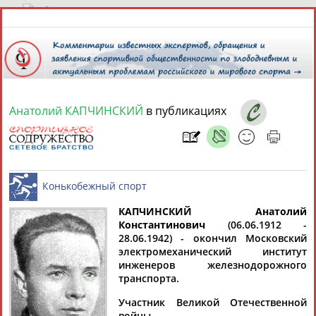
7 августа 2026 года,
06:19
СПОРТСМЕНЫ, ТРЕНЕРЫ И СПЕЦИАЛИСТЫ
Анатолий КАПЧИНСКИЙ
в публикациях
1
персона
Расширенный поиск
Найдено:
КАПЧИНСКИЙ Анатолий
Константинович
(06.06.1912 -
28.06.1942) - окончил Московский
Анатолий
Конькобежный спорт
электромеханический институт
КАПЧИНСКИЙ
инженеров железнодорожного
транспорта.
Участник Великой Отечественной
Ваш запрос: "Анатолий КАПЧИНСКИЙ"
войны.