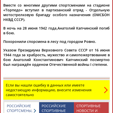
Вместе со многими другими спортсменами на стадионе
«Торпедо» вступил в партизанский отряд - Отдельную
ЦЕЛИ ПРОЕКТА
КОНТАКТЫ
НАШИ КНОПКИ
РЕКЛАМА
мотострелковую бригаду особого назначения (ОМСБОН
НКВД СССР).
В ночь на 28 июня 1942 года,Анатолий Капчинский погиб
в бою.
Вопросы сотрудничества и совместной деятельности
inform@infosport.ru
Похоронили спорсмена в лесу под городом Ровно.
Адресов в новостной рассылке: 996
Указом Президиума Верховного Совета СССР от 16 июня
1944 года за храбрость, мужество и самопожертвование в
Подпишись
бою Анатолий Константинович Капчинский посмертно
был награждён орденом Отечественной войны I степени.
©
Стадион, 1998-2026
Разработка и поддержка ООО НАИТ «Стадион»
Если вы нашли ошибку в данных или имеете
недостающую информацию, внесите изменения
самостоятельно
РОССИЙСКИЕ
РОССИЙСКИЕ
СПОРТИВНЫЕ
СПОРТСМЕНЫ,
СПОРТИВНЫЕ
НОВОСТИ И