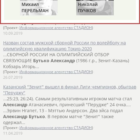
Михаил
Николай
Ви
Назван состав мужской сборной России на чемпионат
ПЕРЕЛЬМАН
ПУЧКОВ
Т
Европы по волейболу
...примут 24 сборные. Состав сборной России Связующие:
(ПЕРЛЬМАН)
Александр
Бутько
, Игорь Кобзарь. Диагональные: Максим...
(Проект:
Информационное агентство СТАДИОН
)
10.09.2019
Назван состав мужской сборной России по волейболу на
олимпийскую квалификацию Токио-2020
...СБОРНОЙ РОССИИ НА ОЛИМПИЙСКИЙ ОТБОР
СВЯЗУЮЩИЕ
Бутько
Александр
(1986 г.р., Зенит-Казань)
Кобзарь Игорь...
(Проект:
Информационное агентство СТАДИОН
)
26.07.2019
Казанский "Зенит" вышел в финал Лиги чемпионов, обыграв
"Перуджу"
...25:23, 26:24). Самым результативным игроком матча стал
Александр
Атанасиевич, принесший "Перудже" 24 очка....
...Эрвин Нгапет, 13 - Мэттью Андерсон. Два эйса подал
Александр
Бутько
. В первом матче "Зенит" также
одержал...
(Проект:
Информационное агентство СТАДИОН
)
11.04.2019