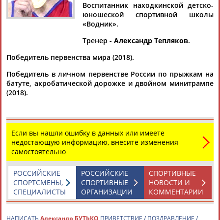
БУТЬКО
БУТЬКО
Воспитанник находкинской детско-
юношеской спортивной школы
«Водник».
Ваш запрос: "Александр БУТЬКО"
Тренер -
Александр Тепляков
.
Документы 1-10 из 49 найденных уникальных документов
Победитель первенства мира (2018).
1
2
3
4
5
Победитель в личном первенстве России по прыжкам на
батуте, акробатической дорожке и двойном минитрампе
(2018).
Российские спортсмены стали победителями командных
соревнований среди мужчин на чемпионате Европы по
прыжкам на батуте
...в Португалии. В составе российской команды выступали
Александр
Если вы нашли ошибку в данных или имеете
Бутько
, Михаил Юрьев, Лев Бусарев и
Тимофей...
недостающую информацию, внесите изменения
(Проект:
самостоятельно
Информационное агентство СТАДИОН
)
11.04.2026
РОССИЙСКИЕ
РОССИЙСКИЕ
СПОРТИВНЫЕ
Волейболист Александр Бутько рассказал, как допинг попал
СПОРТСМЕНЫ,
СПОРТИВНЫЕ
НОВОСТИ И
в его организм
СПЕЦИАЛИСТЫ
ОРГАНИЗАЦИИ
КОММЕНТАРИИ
Олимпийский чемпион по волейболу
Александр
Бутько
считает причинами попадания в его организм
запрещенных препаратов собственн... ...вторник. "Первое,
НАПИСАТЬ
Александр БУТЬКО
ПРИВЕТСТВИЕ / ПОЗДРАВЛЕНИЕ /