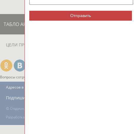
Отправить
ТАБЛО АКТИВНОСТИ
ЦЕЛИ ПРОЕКТА
КОНТАКТЫ
НАШИ КНОПКИ
РЕКЛАМА
Вопросы сотрудничества и совместной деятельности
inform@infosport.ru
Адресов в новостной рассылке: 996
Подпишись
©
Стадион, 1998-2026
Разработка и поддержка ООО НАИТ «Стадион»