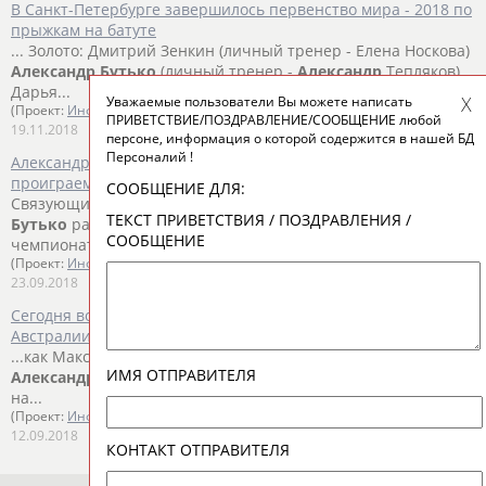
В Санкт-Петербурге завершилось первенство мира - 2018 по
прыжкам на батуте
... Золото: Дмитрий Зенкин (личный тренер - Елена Носкова)
Александр
Бутько
(личный тренер -
Александр
Тепляков)
Дарья...
Уважаемые пользователи Вы можете написать
(Проект:
Информационное агентство СТАДИОН
)
ПРИВЕТСТВИЕ/ПОЗДРАВЛЕНИЕ/СООБЩЕНИЕ любой
19.11.2018
персоне, информация о которой содержится в нашей БД
Персоналий !
Александр Бутько: У нас не было каких-то мыслей о том, что
проиграем - и домой, до свидания
СООБЩЕНИЕ ДЛЯ:
Связующий сборной России по волейболу
Александр
ТЕКСТ ПРИВЕТСТВИЯ / ПОЗДРАВЛЕНИЯ /
Бутько
рассказал, почему матч с Италией (3:2) на
СООБЩЕНИЕ
чемпионате мира получился та...
(Проект:
Информационное агентство СТАДИОН
)
23.09.2018
Сегодня волейболисты сборной России матчем с командой
Австралии стартуют на чемпионате мира
...как Максим Михайлов, Юрий Бережко, Сергей Гранкин и
ИМЯ ОТПРАВИТЕЛЯ
Александр
Бутько
, а также молодежь, уже проявившая себя
на...
(Проект:
Информационное агентство СТАДИОН
)
12.09.2018
КОНТАКТ ОТПРАВИТЕЛЯ