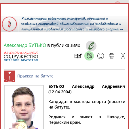
Александр БУТЬКО
в публикациях
8 августа 2026 года,
04:14
СПОРТСМЕНЫ, ТРЕНЕРЫ И СПЕЦИАЛИСТЫ
БУТЬКО Александр
Андреевич
2
персоны
Расширенный поиск
Найдено:
(12.04.2004).
Прыжки на батуте
Кандидат в мастера спорта (прыжки
на батуте).
Родился и живет в Находке,
Пермский край.
Александр
Александр