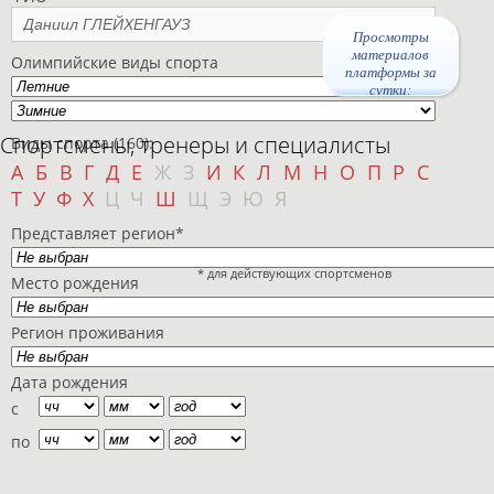
Просмотры
материалов
Олимпийские виды спорта
платформы за
сутки:
Спортсмены, тренеры и специалисты
Виды спорта (160):
А
Б
В
Г
Д
Е
Ж
З
И
К
Л
М
Н
О
П
Р
С
Т
У
Ф
Х
Ц
Ч
Ш
Щ
Э
Ю
Я
Представляет регион*
* для действующих спортсменов
Место рождения
Регион проживания
Дата рождения
с
по