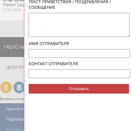
ТЕКСТ ПРИВЕТСТВИЯ / ПОЗДРАВЛЕНИЯ /
(Проект:
Информационное агентство СТАДИОН
)
СООБЩЕНИЕ
17.01.2026
ИМЯ ОТПРАВИТЕЛЯ
ТАБЛО АКТИВНОСТИ
КОНТАКТ ОТПРАВИТЕЛЯ
ЦЕЛИ ПРОЕКТА
КОНТАКТЫ
НАШИ КНОПКИ
РЕКЛАМА
Отправить
Вопросы сотрудничества и совместной деятельности
inform@infosport.ru
Адресов в новостной рассылке: 996
Подпишись
©
Стадион, 1998-2026