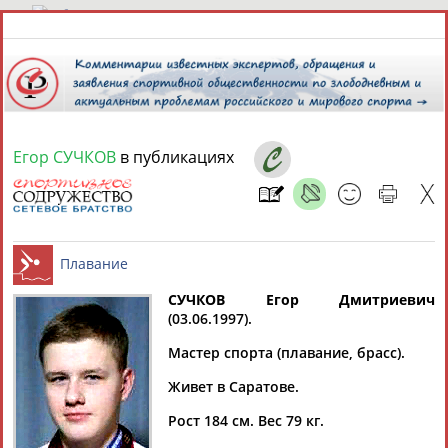
6 августа 2026 года,
06:06
СПОРТСМЕНЫ, ТРЕНЕРЫ И СПЕЦИАЛИСТЫ
Егор СУЧКОВ
в публикациях
1
персона
Расширенный поиск
Найдено:
СУЧКОВ Егор Дмитриевич
(03.06.1997).
Егор
Плавание
Мастер спорта (плавание, брасс).
СУЧКОВ
Живет в Саратове.
Рост 184 см. Вес 79 кг.
Ваш запрос: "Егор СУЧКОВ"