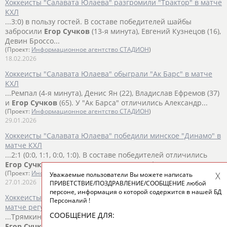
Хоккеисты "Салавата Юлаева" разгромили "Трактор" в матче
КХЛ
...3:0) в пользу гостей. В составе победителей шайбы
забросили
Егор
Сучков
(13-я минута), Евгений Кузнецов (16),
Девин Броссо...
(Проект:
Информационное агентство СТАДИОН
)
18.02.2026
Хоккеисты "Салавата Юлаева" обыграли "Ак Барс" в матче
КХЛ
...Ремпал (4-я минута), Денис Ян (22), Владислав Ефремов (37)
и
Егор
Сучков
(65). У "Ак Барса" отличились Александр...
(Проект:
Информационное агентство СТАДИОН
)
29.01.2026
Хоккеисты "Салавата Юлаева" победили минское "Динамо" в
матче КХЛ
...2:1 (0:0, 1:1, 0:0, 1:0). В составе победителей отличились
Егор
Сучков
(26-я минута) и Владислав Ефремов (63)....
(Проект:
Информационное агентство СТАДИОН
)
Уважаемые пользователи Вы можете написать
27.01.2026
ПРИВЕТСТВИЕ/ПОЗДРАВЛЕНИЕ/СООБЩЕНИЕ любой
персоне, информация о которой содержится в нашей БД
Хоккеисты "Автомобилиста" обыграли "Салават Юлаев" в
Персоналий !
матче регулярного чемпионата КХЛ
СООБЩЕНИЕ ДЛЯ:
...Трямкин (8) и Стефан Да Коста (9). У гостей отличились
Егор
Сучков
(38) и Шелдон Ремпал (46). ...