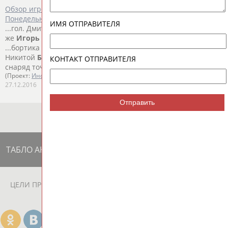
Обзор игрового дня регулярного чемпионата КХЛ.
Понедельник, 26 декабря
ИМЯ ОТПРАВИТЕЛЯ
...гол. Дмитрий Саюстов сравнял счёт. Но практически сразу
же
Игорь
Руденков вновь вывел "Амур" вперёд броском с...
...бортика боролись гости, беспрепятственно сблизился с
Никитой
Беспаловым
, от души размахнулся и отправил
КОНТАКТ ОТПРАВИТЕЛЯ
снаряд точно в...
(Проект:
Информационное агентство СТАДИОН
)
27.12.2016
Отправить
ТАБЛО АКТИВНОСТИ
ЦЕЛИ ПРОЕКТА
КОНТАКТЫ
НАШИ КНОПКИ
РЕКЛАМА