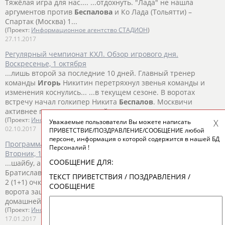
Тяжёлая игра для нас.... ...отдохнуть. "Лада" не нашла
аргументов против
Беспалова
и Ко Лада (Тольятти) –
Спартак (Москва) 1...
(Проект:
Информационное агентство СТАДИОН
)
27.11.2017
Регулярный чемпионат КХЛ. Обзор игрового дня.
Воскресенье, 1 октября
...лишь второй за последние 10 дней. Главный тренер
команды
Игорь
Никитин перетряхнул звенья команды и
изменения коснулись... ...в текущем сезоне. В воротах
встречу начал голкипер Никита
Беспалов
. Москвичи
активнее провели стартовый период, во время...
(Проект:
Информационное агентство СТАДИОН
)
Уважаемые пользователи Вы можете написать
02.10.2017
ПРИВЕТСТВИЕ/ПОЗДРАВЛЕНИЕ/СООБЩЕНИЕ любой
персоне, информация о которой содержится в нашей БД
Программа игрового дня регулярного чемпионата КХЛ.
Персоналий !
Вторник, 17 января
СООБЩЕНИЕ ДЛЯ:
...шайбу, а единственный россиянин в команде из
Братиславы
Игорь
Мусатов в последних двух матчах набрал
ТЕКСТ ПРИВЕТСТВИЯ / ПОЗДРАВЛЕНИЯ /
2 (1+1) очка при... ...рокировки не приносят. В Челябинске
СООБЩЕНИЕ
ворота защищал Никита
Беспалов
. "Слован" в 10-матчевой
домашней сессии...
(Проект:
Информационное агентство СТАДИОН
)
17.01.2017