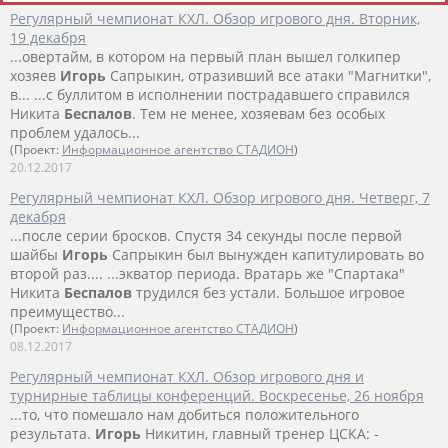
Регулярный чемпионат КХЛ. Обзор игрового дня. Вторник,
19 декабря
...овертайм, в котором на первый план вышел голкипер
хозяев
Игорь
Сапрыкин, отразивший все атаки "Магнитки",
в... ...с буллитом в исполнении пострадавшего справился
Никита
Беспалов
. Тем не менее, хозяевам без особых
проблем удалось...
(Проект:
Информационное агентство СТАДИОН
)
20.12.2017
Регулярный чемпионат КХЛ. Обзор игрового дня. Четверг, 7
декабря
...после серии бросков. Спустя 34 секунды после первой
шайбы
Игорь
Сапрыкин был вынужден капитулировать во
второй раз.... ...экватор периода. Вратарь же "Спартака"
Никита
Беспалов
трудился без устали. Большое игровое
преимущество...
(Проект:
Информационное агентство СТАДИОН
)
08.12.2017
Регулярный чемпионат КХЛ. Обзор игрового дня и
турнирные таблицы конференций. Воскресенье, 26 ноября
...то, что помешало нам добиться положительного
результата.
Игорь
Никитин, главный тренер ЦСКА: -