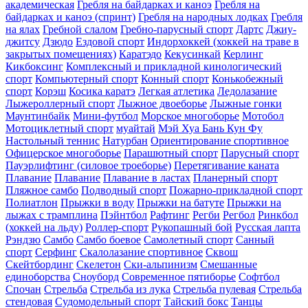
академическая
Гребля на байдарках и каноэ
Гребля на
байдарках и каноэ (спринт)
Гребля на народных лодках
Гребля
на ялах
Гребной слалом
Гребно-парусный спорт
Дартс
Джиу-
джитсу
Дзюдо
Ездовой спорт
Индорхоккей (хоккей на траве в
закрытых помещениях)
Каратэдо
Кекусинкай
Керлинг
Кикбоксинг
Комплексный и прикладной кинологический
спорт
Компьютерный спорт
Конный спорт
Конькобежный
спорт
Корэш
Косика каратэ
Легкая атлетика
Ледолазание
Лыжероллерный спорт
Лыжное двоеборье
Лыжные гонки
Маунтинбайк
Мини-футбол
Морское многоборье
Мотобол
Мотоциклетный спорт
муайтай
Мэй Хуа Бань Кун Фу
Настольный теннис
Натурбан
Ориентирование cпортивное
Офицерское многоборье
Парашютный спорт
Парусный спорт
Пауэрлифтинг (силовое троеборье)
Перетягивание каната
Плавание
Плавание
Плавание в ластах
Планерный спорт
Пляжное самбо
Подводный спорт
Пожарно-прикладной спорт
Полиатлон
Прыжки в воду
Прыжки на батуте
Прыжки на
лыжах с трамплина
Пэйнтбол
Рафтинг
Регби
Регбол
Ринкбол
(хоккей на льду)
Роллер-спорт
Рукопашный бой
Русская лапта
Рэндзю
Самбо
Самбо боевое
Самолетный спорт
Санный
спорт
Серфинг
Скалолазание спортивное
Сквош
Скейтбординг
Скелетон
Ски-альпинизм
Смешанные
единоборства
Сноуборд
Современное пятиборье
Софтбол
Спочан
Стрельба
Стрельба из лука
Стрельба пулевая
Стрельба
стендовая
Судомодельный спорт
Тайский бокс
Танцы