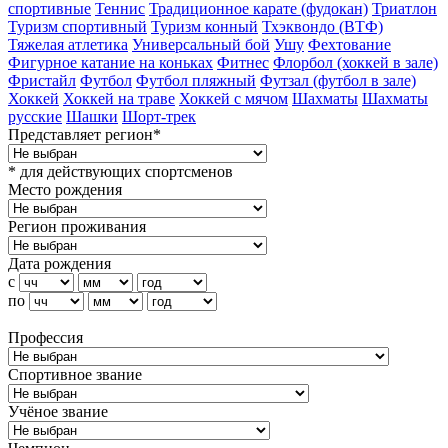
спортивные
Теннис
Традиционное карате (фудокан)
Триатлон
Туризм cпортивный
Туризм конный
Тхэквондо (ВТФ)
Тяжелая атлетика
Универсальный бой
Ушу
Фехтование
Фигурное катание на коньках
Фитнес
Флорбол (хоккей в зале)
Фристайл
Футбол
Футбол пляжный
Футзал (футбол в зале)
Хоккей
Хоккей на траве
Хоккей с мячом
Шахматы
Шахматы
русские
Шашки
Шорт-трек
Представляет регион*
* для действующих спортсменов
Место рождения
Регион проживания
Дата рождения
с
по
Профессия
Спортивное звание
Учёное звание