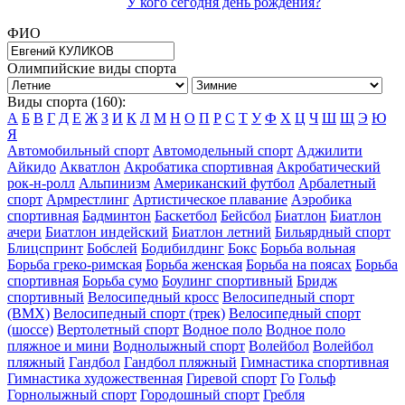
У кого сегодня день рождения?
ФИО
Олимпийские виды спорта
Виды спорта (160):
А
Б
В
Г
Д
Е
Ж
З
И
К
Л
М
Н
О
П
Р
С
Т
У
Ф
Х
Ц
Ч
Ш
Щ
Э
Ю
Я
Автомобильный спорт
Автомодельный спорт
Аджилити
Айкидо
Акватлон
Акробатика спортивная
Акробатический
рок-н-ролл
Альпинизм
Американский футбол
Арбалетный
спорт
Армрестлинг
Артистическое плавание
Аэробика
спортивная
Бадминтон
Баскетбол
Бейсбол
Биатлон
Биатлон
ачери
Биатлон индейский
Биатлон летний
Бильярдный спорт
Блицспринт
Бобслей
Бодибилдинг
Бокс
Борьба вольная
Борьба греко-римская
Борьба женская
Борьба на поясах
Борьба
спортивная
Борьба сумо
Боулинг спортивный
Бридж
спортивный
Велосипедный кросс
Велосипедный спорт
(BMX)
Велосипедный спорт (трек)
Велосипедный спорт
(шоссе)
Вертолетный спорт
Водное поло
Водное поло
пляжное и мини
Воднолыжный спорт
Волейбол
Волейбол
пляжный
Гандбол
Гандбол пляжный
Гимнастика спортивная
Гимнастика художественная
Гиревой спорт
Го
Гольф
Горнолыжный спорт
Городошный спорт
Гребля