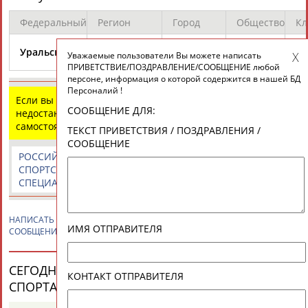
Федеральный
Регион
Город
Общество
Кл
Челябинская
Уральский
Челябинск
«Т
Уважаемые пользователи Вы можете написать
область
ПРИВЕТСТВИЕ/ПОЗДРАВЛЕНИЕ/СООБЩЕНИЕ любой
персоне, информация о которой содержится в нашей БД
Персоналий !
Если вы нашли ошибку в данных или имеете
СООБЩЕНИЕ ДЛЯ:
недостающую информацию, внесите изменения
самостоятельно
ТЕКСТ ПРИВЕТСТВИЯ / ПОЗДРАВЛЕНИЯ /
СООБЩЕНИЕ
РОССИЙСКИЕ
РОССИЙСКИЕ
СПОРТИВНЫЕ
СПОРТСМЕНЫ,
СПОРТИВНЫЕ
НОВОСТИ И
СПЕЦИАЛИСТЫ
ОРГАНИЗАЦИИ
КОММЕНТАРИИ
НАПИСАТЬ
Алексей МАРКОВСКИЙ
ПРИВЕТСТВИЕ / ПОЗДРАВЛЕНИЕ /
ИМЯ ОТПРАВИТЕЛЯ
СООБЩЕНИЕ
СЕГОДНЯ ДЕНЬ РОЖДЕНИЯ У ПЕРСОН ИЗ МИРА
КОНТАКТ ОТПРАВИТЕЛЯ
СПОРТА (25 ПЕРСОНАЛИЙ)
ВЕСЬ СПИСОК