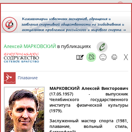
Алексей МАРКОВСКИЙ
в публикациях
8 августа 2026 года,
22:24
СПОРТСМЕНЫ, ТРЕНЕРЫ И СПЕЦИАЛИСТЫ
МАРКОВСКИЙ Алексей Викторович
1
персона
Расширенный поиск
Найдено:
(17.05.1957) - выпускник
Челябинского государственного
Плавание
института физической культуры
(1979).
Заслуженный мастер спорта (1981,
плавание, вольный стиль,
Алексей
баттерфляй).