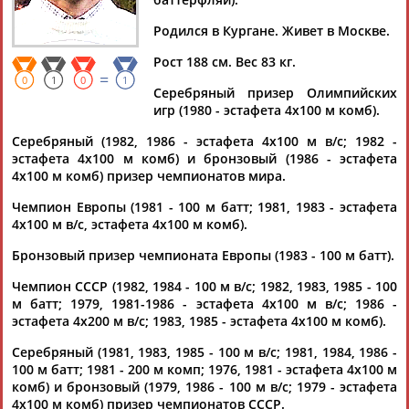
МАРКОВСКИЙ
Родился в Кургане. Живет в Москве.
Рост 188 см. Вес 83 кг.
Ваш запрос: "Алексей МАРКОВСКИЙ"
=
0
1
0
1
Серебряный призер Олимпийских
Документы 1-1 из 1 найденных уникальных документов
игр (1980 - эстафета 4х100 м комб).
Список факелоносцев эстафеты олимпийского огня в
Серебряный (1982, 1986 - эстафета 4х100 м в/с; 1982 -
Кургане
эстафета 4х100 м комб) и бронзовый (1986 - эстафета
...звезда мирового плавания восьмидесятых годов прошлого
4х100 м комб) призер чемпионатов мира.
века
Алексей
Марковский
. На выставке "Лица Эстафеты"...
(Проект:
Информационное агентство СТАДИОН
)
Чемпион Европы (1981 - 100 м батт; 1981, 1983 - эстафета
15.12.2013
4х100 м в/с, эстафета 4х100 м комб).
Бронзовый призер чемпионата Европы (1983 - 100 м батт).
Чемпион СССР (1982, 1984 - 100 м в/с; 1982, 1983, 1985 - 100
м батт; 1979, 1981-1986 - эстафета 4х100 м в/с; 1986 -
эстафета 4х200 м в/с; 1983, 1985 - эстафета 4х100 м комб).
ТАБЛО АКТИВНОСТИ
Серебряный (1981, 1983, 1985 - 100 м в/с; 1981, 1984, 1986 -
100 м батт; 1981 - 200 м комп; 1976, 1981 - эстафета 4х100 м
комб) и бронзовый (1979, 1986 - 100 м в/с; 1979 - эстафета
ЦЕЛИ ПРОЕКТА
КОНТАКТЫ
НАШИ КНОПКИ
РЕКЛАМА
4х100 м комб) призер чемпионатов СССР.