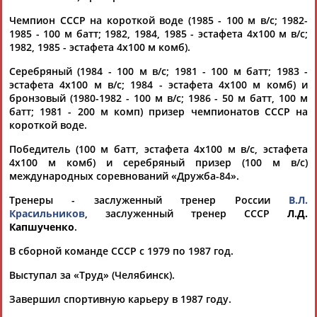
Чемпион СССР на короткой воде (1985 - 100 м в/с; 1982-
1985 - 100 м батт; 1982, 1984, 1985 - эстафета 4х100 м в/с;
1982, 1985 - эстафета 4х100 м комб).
Вопросы сотрудничества и совместной деятельности
inform@infosport.ru
Серебряный (1984 - 100 м в/с; 1981 - 100 м батт; 1983 -
эстафета 4х100 м в/с; 1984 - эстафета 4х100 м комб) и
Адресов в новостной рассылке: 996
бронзовый (1980-1982 - 100 м в/с; 1986 - 50 м батт, 100 м
батт; 1981 - 200 м комп) призер чемпионатов СССР на
Подпишись
короткой воде.
©
Стадион, 1998-2026
Победитель (100 м батт, эстафета 4х100 м в/с, эстафета
4х100 м комб) и серебряный призер (100 м в/с)
Разработка и поддержка ООО НАИТ «Стадион»
международных соревнований «Дружба-84».
Тренеры - заслуженный тренер России
В.Л.
Красильников
, заслуженный тренер СССР
Л.Д.
Капшученко
.
В сборной команде СССР с 1979 по 1987 год.
Выступал за «Труд» (Челябинск).
Завершил спортивную карьеру в 1987 году.