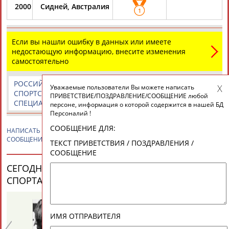
2000
Сидней, Австралия
1
Если вы нашли ошибку в данных или имеете
недостающую информацию, внесите изменения
самостоятельно
РОССИЙСКИЕ
РОССИЙСКИЕ
СПОРТИВНЫЕ
Уважаемые пользователи Вы можете написать
СПОРТСМЕНЫ,
СПОРТИВНЫЕ
НОВОСТИ И
ПРИВЕТСТВИЕ/ПОЗДРАВЛЕНИЕ/СООБЩЕНИЕ любой
СПЕЦИАЛИСТЫ
ОРГАНИЗАЦИИ
КОММЕНТАРИИ
персоне, информация о которой содержится в нашей БД
Персоналий !
СООБЩЕНИЕ ДЛЯ:
НАПИСАТЬ
Денис КРИВОШЛЫКОВ
ПРИВЕТСТВИЕ / ПОЗДРАВЛЕНИЕ /
СООБЩЕНИЕ
ТЕКСТ ПРИВЕТСТВИЯ / ПОЗДРАВЛЕНИЯ /
СООБЩЕНИЕ
СЕГОДНЯ ДЕНЬ РОЖДЕНИЯ У ПЕРСОН ИЗ МИРА
СПОРТА (25 ПЕРСОНАЛИЙ)
ВЕСЬ СПИСОК
ИМЯ ОТПРАВИТЕЛЯ