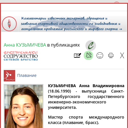
Анна КУЗЬМИЧЕВА
в публикациях
7 августа 2026 года,
10:43
СПОРТСМЕНЫ, ТРЕНЕРЫ И СПЕЦИАЛИСТЫ
КУЗЬМИЧЕВА Анна
Владимировна
1
персона
Расширенный поиск
Найдено:
(18.06.1990) - выпускница Санкт-
Петербургского государственного
Плавание
инженерно-экономического
университета.
Мастер спорта международного
класса (плавание, брасс).
Анна