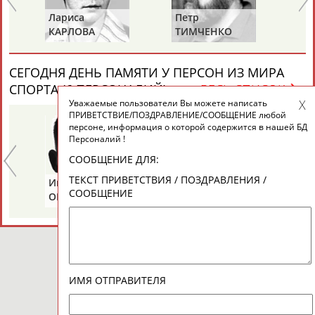
ЦЕЛИ ПРОЕКТА
КОНТАКТЫ
НАШИ КНОПКИ
РЕКЛАМА
Лариса
Петр
Ел
КАРЛОВА
ТИМЧЕНКО
Д
СЕГОДНЯ ДЕНЬ ПАМЯТИ У ПЕРСОН ИЗ МИРА
Вопросы сотрудничества и совместной деятельности
inform@infosport.ru
СПОРТА (6 ПЕРСОНАЛИЙ)
ВЕСЬ СПИСОК
Адресов в новостной рассылке: 996
Уважаемые пользователи Вы можете написать
ПРИВЕТСТВИЕ/ПОЗДРАВЛЕНИЕ/СООБЩЕНИЕ любой
Подпишись
персоне, информация о которой содержится в нашей БД
Персоналий !
©
Стадион, 1998-2026
СООБЩЕНИЕ ДЛЯ:
Разработка и поддержка ООО НАИТ «Стадион»
ТЕКСТ ПРИВЕТСТВИЯ / ПОЗДРАВЛЕНИЯ /
Иван
Борис
Ан
СООБЩЕНИЕ
ОГАНОВ
ЦЫБИН
Р
ИМЯ ОТПРАВИТЕЛЯ