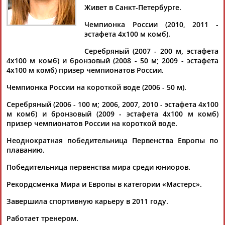
КУЗЬМИЧЕВА
Живет в Санкт-Петербурге.
Чемпионка России (2010, 2011 -
эстафета 4х100 м комб).
Ваш запрос: "Анна КУЗЬМИЧЕВА"
Серебряный (2007 - 200 м, эстафета
Документы 1-4 из 4 найденных уникальных документов
4х100 м комб) и бронзовый (2008 - 50 м; 2009 - эстафета
4х100 м комб) призер чемпионатов России.
Анастасия Зуева установила рекорд страны на дистанции 50
м на спине
Чемпионка России на короткой воде (2006 - 50 м).
...Новосибирская) - 2.15,36 Эстафета 4Х100 м,
комбинированная, женщины 1. Пензенская обл. (Зуева
Серебряный (2006 - 100 м; 2006, 2007, 2010 - эстафета 4х100
Анастасия, Уйменова... ...Ольга) - 4.09,21 2. Санкт-
м комб) и бронзовый (2009 - эстафета 4х100 м комб)
Петербург-1 (Голубева Алена,
Кузьмичева
Анна
, Беспалова
призер чемпионатов России на короткой воде.
Ирина, Вишнякова Наталья) - 4.10,79...
Неоднократная победительница Первенства Европы по
(Проект:
Информационное агентство СТАДИОН
)
25.07.2007
плаванию.
Наталья Сутягина установила рекорд России на дистанции
Победительница первенства мира среди юниоров.
100 м баттерфляем
...(Новосибирская, Кемеровская обл.) - 2.28,51 2.
Кузьмичева
Рекордсменка Мира и Европы в категории «Мастерс».
Анна
(С.-Петербург-1) - 2.31,64 3. Винокурова Екатерина...
Завершила спортивную карьеру в 2011 году.
(Проект:
Информационное агентство СТАДИОН
)
24.07.2007
Работает тренером.