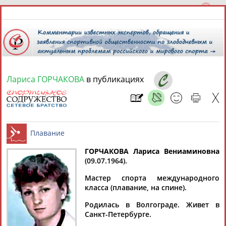
Лариса ГОРЧАКОВА
в публикациях
8 августа 2026 года,
01:09
СПОРТСМЕНЫ, ТРЕНЕРЫ И СПЕЦИАЛИСТЫ
ГОРЧАКОВА Лариса Вениаминовна
1
персона
Расширенный поиск
Найдено:
(09.07.1964).
Плавание
Мастер спорта международного
класса (плавание, на спине).
Родилась в Волгограде. Живет в
Санкт-Петербурге.
Лариса