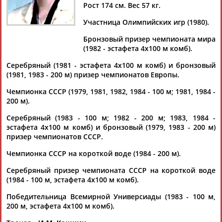
ГОРЧАКОВА
Рост 174 см. Вес 57 кг.
Участница Олимпийских игр (1980).
Ваш запрос: "Лариса ГОРЧАКОВА"
Бронзовый призер чемпионата мира
(1982 - эстафета 4х100 м комб).
По условиям запроса публикаций нет
Серебряный (1981 - эстафета 4х100 м комб) и бронзовый
(1981, 1983 - 200 м) призер чемпионатов Европы.
Чемпионка СССР (1979, 1981, 1982, 1984 - 100 м; 1981, 1984 -
200 м).
Серебряный (1983 - 100 м; 1982 - 200 м; 1983, 1984 -
ТАБЛО АКТИВНОСТИ
эстафета 4х100 м комб) и бронзовый (1979, 1983 - 200 м)
призер чемпионатов СССР.
Чемпионка СССР на короткой воде (1984 - 200 м).
ЦЕЛИ ПРОЕКТА
КОНТАКТЫ
НАШИ КНОПКИ
РЕКЛАМА
Серебряный призер чемпионата СССР на короткой воде
(1984 - 100 м, эстафета 4х100 м комб).
Победительница Всемирной Универсиады (1983 - 100 м,
200 м, эстафета 4х100 м комб).
Вопросы сотрудничества и совместной деятельности
inform@infosport.ru