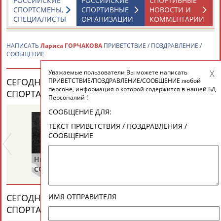
РОССИЙСКИЕ
РОССИЙСКИЕ
СПОРТИВНЫЕ
СПОРТСМЕНЫ,
СПОРТИВНЫЕ
НОВОСТИ И
СПЕЦИАЛИСТЫ
ОРГАНИЗАЦИИ
КОММЕНТАРИИ
НАПИСАТЬ
Лариса ГОРЧАКОВА
ПРИВЕТСТВИЕ / ПОЗДРАВЛЕНИЕ /
СООБЩЕНИЕ
Уважаемые пользователи Вы можете написать
СЕГОДНЯ ДЕНЬ РОЖДЕНИЯ У ПЕРСОН ИЗ МИРА
ПРИВЕТСТВИЕ/ПОЗДРАВЛЕНИЕ/СООБЩЕНИЕ любой
персоне, информация о которой содержится в нашей БД
СПОРТА (25 ПЕРСОНАЛИЙ)
ВЕСЬ СПИСОК
Персоналий !
СООБЩЕНИЕ ДЛЯ:
ТЕКСТ ПРИВЕТСТВИЯ / ПОЗДРАВЛЕНИЯ /
СООБЩЕНИЕ
Николай
Нина
Ра
СОЛОГУБОВ
БУЛГАКОВА
П
(С
ИМЯ ОТПРАВИТЕЛЯ
СЕГОДНЯ ДЕНЬ ПАМЯТИ У ПЕРСОН ИЗ МИРА
СПОРТА (4 ПЕРСОНАЛИЙ)
ВЕСЬ СПИСОК