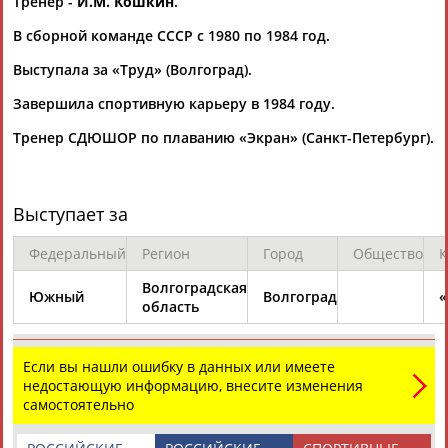
Тренер -
И.М. Кошкин
.
Адресов в новостной рассылке: 996
В сборной команде СССР с 1980 по 1984 год.
Подпишись
Выступала за «Труд» (Волгоград).
©
Стадион, 1998-2026
Завершила спортивную карьеру в 1984 году.
Разработка и поддержка ООО НАИТ «Стадион»
Тренер СДЮШОР по плаванию «Экран» (Санкт-Петербург).
Выступает за
Федеральный
Регион
Город
Общество
К
Волгоградская
Южный
Волгоград
«
область
Если вы нашли ошибку в данных или имеете
недостающую информацию, внесите изменения
самостоятельно