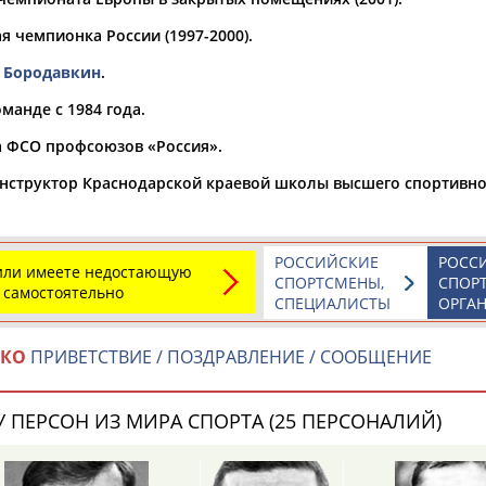
я чемпионка России (1997-2000).
а рождения
по
чч
мм
год
чч
мм
год
. Бородавкин
.
манде с 1984 года.
а ФСО профсоюзов «Россия».
нструктор Краснодарской краевой школы высшего спортивног
РОССИЙСКИЕ
РОСС
 или имеете недостающую
СПОРТСМЕНЫ,
СПОР
 самостоятельно
СПЕЦИАЛИСТЫ
ОРГА
НКО
ПРИВЕТСТВИЕ / ПОЗДРАВЛЕНИЕ / СООБЩЕНИЕ
 ПЕРСОН ИЗ МИРА СПОРТА (25 ПЕРСОНАЛИЙ)