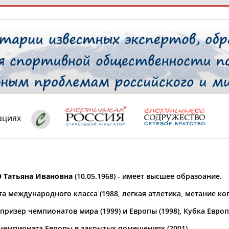
РЕСУРСНАЯ ПЛОЩАДКА
ТАБЛО АК
 специалисты
ациях
ставляет регион*
 выбран
Татьяна Ивановна
(10.05.1968) - имеет высшее образоание.
* для действующих спортсменов
то рождения
а международного класса (1988, легкая атлетика, метание коп
 выбран
ризер чемпионатов мира (1999) и Европы (1998), Кубка Европы
ион проживания
 выбран
чемпионата Европы в закрытых помещениях (2001).