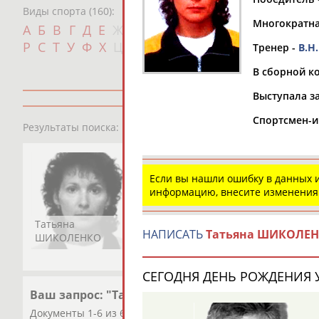
Виды спорта (160):
Многократна
Дат
А
Б
В
Г
Д
Е
Ж
З
И
К
Л
М
Н
О
П
с
Р
С
Т
У
Ф
Х
Ц
Ч
Ш
Щ
Э
Ю
Я
Тренер -
В.Н
В сборной ко
Выступала з
Спортсмен-и
1
персона
Результаты поиска:
Если вы нашли ошибку в данных
информацию, внесите изменения
Татьяна
НАПИСАТЬ
Татьяна ШИКОЛЕ
ШИКОЛЕНКО
СЕГОДНЯ ДЕНЬ РОЖДЕНИЯ У
Ваш запрос: "Татьяна ШИКОЛЕНКО"
Документы 1-6 из 6 найденных уникальных документов