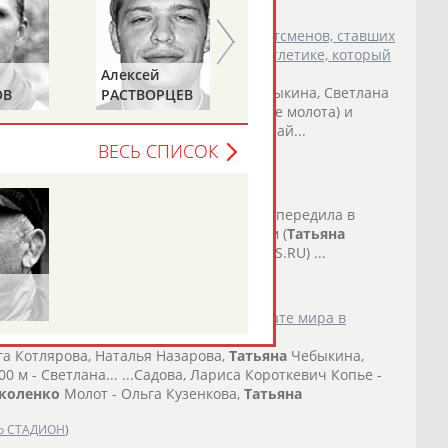
оссии Владимир Путин поздравил спортсменов, ставших
леднего чемпионата мира по легкой атлетике, который
Алексей
Дмитрий
Мастеркова (бег на 1 500 м),
Татьяна
Чебыкина, Светлана
ОВ
РАСТВОРЦЕВ
ШЕПЕЛЬ
. ...в высоту), Ольга Кузенкова (метание молота) и
копья); бронзовыми призерами - Николай...
ВЕСЬ СПИСОК
о СТАДИОН
)
еркузене.
ира в прыжках в длину
Татьяна
Котова опередила в
. ... Ослейдис Менендес (Куба) - 66,49 м (
Татьяна
31 была второй) (по материалам SPORTS.RU) ...
о СТАДИОН
)
ла состав своих участников на чемпионате мира в
ьга Котлярова, Наталья Назарова,
Татьяна
Чебыкина,
 м - Светлана... ...Садова, Лариса Короткевич Копье -
коленко
Молот - Ольга Кузенкова,
Татьяна
о СТАДИОН
)