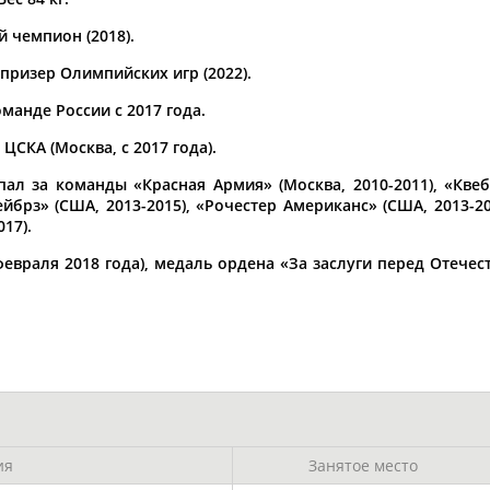
 чемпион (2018).
а рождения
по
чч
мм
год
чч
мм
год
призер Олимпийских игр (2022).
манде России с 2017 года.
 ЦСКА (Москва, с 2017 года).
пал за команды «Красная Армия» (Москва, 2010-2011), «Квебе
йбрз» (США, 2013-2015), «Рочестер Американс» (США, 2013-2
017).
враля 2018 года), медаль ордена «За заслуги перед Отечес
ия
Занятое место