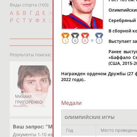
Виды спорта (160):
Олимпийский
Дат
А
Б
В
Г
Д
Е
Ж
З
И
К
Л
М
Н
О
П
с
Р
С
Т
У
Ф
Х
Ц
Ч
Ш
Щ
Э
Ю
Я
Серебряный 
В сборной ко
=
1
0
0
1
Выступает за
Ранее высту
1
персона
Результаты поиска:
«Баффало Се
(США, 2015-2
Награжден орденом Дружбы (27 фе
2022 года)..
Михаил
ГРИГОРЕНКО
Медали
ОЛИМПИЙСКИЕ ИГРЫ
Ваш запрос: "Михаил ГРИГОРЕНКО"
Год
Место проведен
Документы 1-10 из 97 найденных уникальных документов