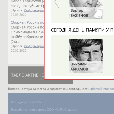
Павел Карнаухов (42), Сергей Плотников... ...голевую пер
его одноклубник
Григоренко
отметился 100-й результатив
Анатолий
Виктор
(Проект:
Информационное агентство СТАДИОН
)
24.03.2022
ЦАРИК
БАЖЕНОВ
Сборная России по хоккею проиграла в финале Игр Оли
Сборная России по хоккею проиграла команде Финляндии 
СЕГОДНЯ ДЕНЬ ПАМЯТИ У П
Олимпиады в Пекине. У россиян шайбу забросил М... ...
шайбу забросил
Михаил
Григоренко
(8-я минута). У фи
(24)...
(Проект:
Информационное агентство СТАДИОН
)
20.02.2022
Николай
АБРАМОВ
ТАБЛО АКТИВНОСТИ
ЦЕЛИ ПРОЕКТА
К
Вопросы сотрудничества и совместной деятельности
inform@infospor
©
Стадион, 1998-2026
Разработка и поддержка ООО НАИТ «Стадион»