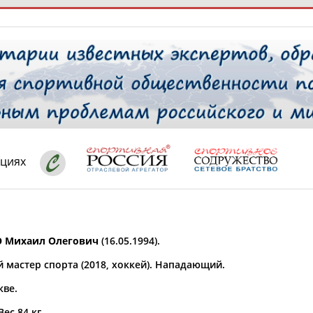
РЕСУРСНАЯ ПЛОЩАДКА
ТАБЛО АК
 специалисты
ациях
ставляет регион*
 выбран
 Михаил Олегович
(16.05.1994).
* для действующих спортсменов
то рождения
 мастер спорта (2018, хоккей). Нападающий.
 выбран
кве.
ион проживания
 выбран
Вес 84 кг.