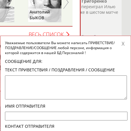
ами одного Кирилла Капризова.
Михаил
Григоренко
ачей и молодой... ...снайпер без труда переиграл Илью
Анатолий
Наталья
игоренко
и Капризов набирают очки уже в шестом матче
БЫКОВ
ПЕТРОВА
о СТАДИОН
)
ВЕСЬ СПИСОК
Расписание, результаты, видео, состав сборной
иселевич, Никита Нестеров,
Михаил
Сергачёв.
Уважаемые пользователи Вы можете написать ПРИВЕТСТВИЕ/
ксандр... ...Сергей Андронов, Артём Анисимов, Сергей
ПОЗДРАВЛЕНИЕ/СООБЩЕНИЕ любой персоне, информация о
которой содержится в нашей БД Персоналий !
ко
, Евгений Дадонов, Илья Ковальчук, Кирилл Капризов,...
о СТАДИОН
)
СООБЩЕНИЕ ДЛЯ:
ТЕКСТ ПРИВЕТСТВИЯ / ПОЗДРАВЛЕНИЯ / СООБЩЕНИЕ
ИМЯ ОТПРАВИТЕЛЯ
новостной рассылке: 996
КОНТАКТ ОТПРАВИТЕЛЯ
сь