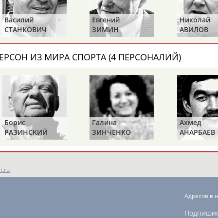
едачу и набрал 100 очков в КХЛ,
...гости оставили перед ворот
ной передачей в лиге. ...
нашёл партнёра по звену перед
Василий
Евгений
Николай
Коновалова. Таким образом
Гр
СТАНКОВИЧ
ЗИМИН
АВИЛОВ
подряд....
(Проект:
Информационное агентств
мпиады
16.09.2019
со счетом 1:2 в финале
ЕРСОН ИЗ МИРА СПОРТА (4 ПЕРСОНАЛИЙ)
Олимпиады в Пекине. У россиян
Хоккей. Чемпионат мира 2019. 
ннов отличились Вилле Покка
...Александр Елесин, Богдан К
Нападающие: Иван Телегин, Але
Плотников,
Михаил
Григорен
(Проект:
Информационное агентств
26.05.2019
Борис
Галина
Ахмед
РАЗИНСКИЙ
ЗИНЧЕНКО
АНАРБАЕВ
ОНТАКТЫ
НАШИ КНОПКИ
РЕКЛАМА
t.ru
Адресов в 
Подпиши