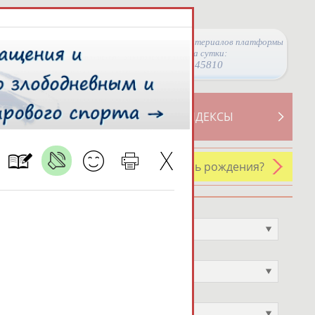
Просмотры материалов платформы
за сутки:
45810
ТИВНОСТИ
СВОДНЫЕ ИНДЕКСЫ
У кого сегодня день рождения?
Профессия
Не выбран
Спортивное звание
Не выбран
Учёное звание
Не выбран