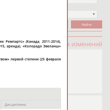
Чемпион
Не выбран
к Ремпартс» (Канада, 2011-2014),
100 последних изменений
015, аренда), «Колорадо Эвеланш»
твом» первой степени (25 февраля
Дисциплина