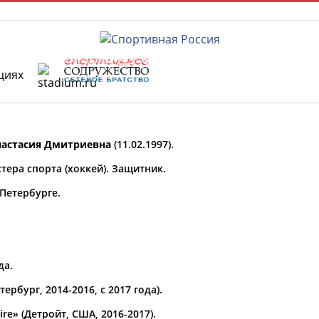
циях
Главная »
Спортсмены, тренеры и специалисты
астасия Дмитриевна
(11.02.1997).
У кого сегодня день рождения?
тера спорта (хоккей). Защитник.
-Петербурге.
ФИО
Просмотры
да.
материалов
Олимпийские виды спорта
платформы за
ербург, 2014-2016, с 2017 года).
сутки:
re» (Детройт, США, 2016-2017).