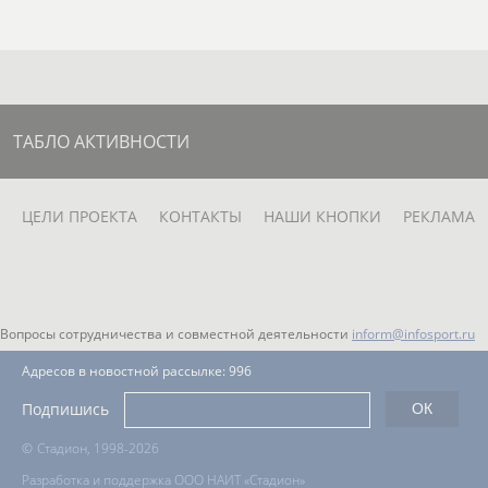
р
Любовь
Евгений
Кири
Екатерина
КУРЫЛЕВА
СИВОЖЕЛЕЗ
СКАЧ
ШАРМИНА
(МАРТЫНОВА)
ТАБЛО АКТИВНОСТИ
Магомед
Мария
Олег
Паве
ИНА
КУРБАНАЛИЕВ
ШЕГУРОВА
ТАЛЬСКИЙ
ЦЕЛИ ПРОЕКТА
КОНТАКТЫ
НАШИ КНОПКИ
РЕКЛАМА
ГУБА
Вопросы сотрудничества и совместной деятельности
inform@infosport.ru
Алексей
Кристина
Георгий
Адресов в новостной рассылке: 996
Анна
РТИЩЕВ
ЯСИНСКАЯ
ТАНДЕЛОВ
МИХА
Подпишись
)
©
Стадион, 1998-2026
Разработка и поддержка ООО НАИТ «Стадион»