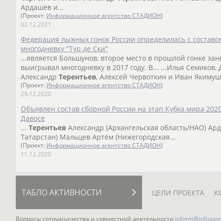
Ардашев и...
(Проект:
Информационное агентство СТАДИОН
)
02.12.2021
Федерация лыжных гонок России определилась с состав
многодневку "Тур де Ски"
...является Большунов, второе место в прошлой гонке за
выигрывал многодневку в 2017 году. В... ...Илья Семиков
Александр
Терентьев
, Алексей Червоткин и Иван Якимуш
(Проект:
Информационное агентство СТАДИОН
)
29.12.2020
Объявлен состав сборной России на этап Кубка мира 202
Давосе
...
Терентьев
Александр (Архангельская область/НАО) А
Татарстан) Мальцев Артём (Нижегородская...
(Проект:
Информационное агентство СТАДИОН
)
11.12.2020
ТАБЛО АКТИВНОСТИ
ЦЕЛИ ПРОЕКТА
К
Вопросы сотрудничества и совместной деятельности
inform@infospor