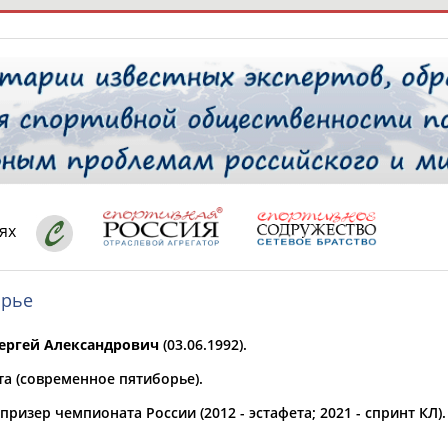
РЕСУРСНАЯ ПЛОЩАДКА
ТАБЛО АК
 специалисты
ях
орье
ставляет регион*
 выбран
ергей Александрович
(03.06.1992).
* для действующих спортсменов
то рождения
та (современное пятиборье).
 выбран
ризер чемпионата России (2012 - эстафета; 2021 - спринт КЛ).
ион проживания
 выбран