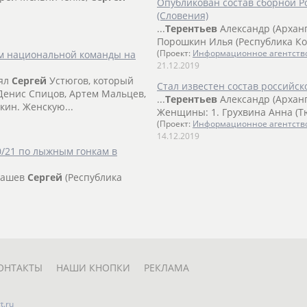
Опубликован состав сборной Р
(Словения)
...
Терентьев
Александр (Арханг
Порошкин Илья (Республика Ком
ом национальной команды на
(Проект:
Информационное агентств
21.12.2019
нял
Сергей
Устюгов, который
Стал известен состав российс
, Денис Спицов, Артем Мальцев,
...
Терентьев
Александр (Арханг
кин. Женскую...
Женщины: 1. Грухвина Анна (Т
(Проект:
Информационное агентств
14.12.2019
0/21 по лыжным гонкам в
рдашев
Сергей
(Республика
ОНТАКТЫ
НАШИ КНОПКИ
РЕКЛАМА
t.ru