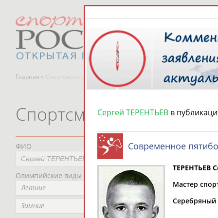
Главная »
Спортсмены, тренеры и специалисты
Спортсмены, тренеры и
Сергей ТЕРЕНТЬЕВ
в публикаци
Современное пятиб
ФИО
Пред
Не
ТЕРЕНТЬЕВ С
Олимпийские виды спорта
Мес
Мастер спор
Летние
Не
Серебряный п
Рег
Зимние
Не