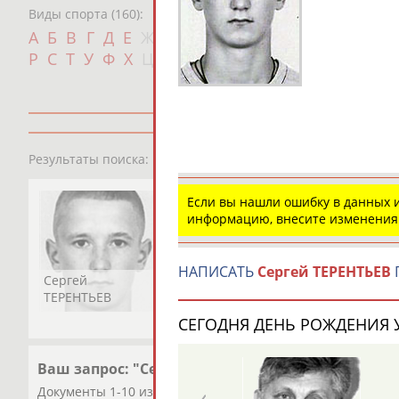
Виды спорта (160):
Дат
А
Б
В
Г
Д
Е
Ж
З
И
К
Л
М
Н
О
П
с
Р
С
Т
У
Ф
Х
Ц
Ч
Ш
Щ
Э
Ю
Я
1
персона
Результаты поиска:
Если вы нашли ошибку в данных
информацию, внесите изменения
НАПИСАТЬ
Сергей ТЕРЕНТЬЕВ
Сергей
ТЕРЕНТЬЕВ
СЕГОДНЯ ДЕНЬ РОЖДЕНИЯ У
Ваш запрос: "Сергей ТЕРЕНТЬЕВ"
Документы 1-10 из 12 найденных уникальных документов