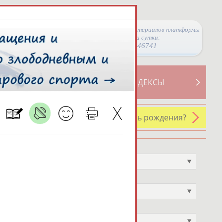
Просмотры материалов платформы
за сутки:
46741
ТИВНОСТИ
СВОДНЫЕ ИНДЕКСЫ
У кого сегодня день рождения?
Профессия
Не выбран
Спортивное звание
Не выбран
Учёное звание
Не выбран