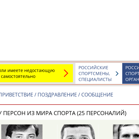
а рождения
по
чч
мм
год
чч
мм
год
РОССИЙСКИЕ
РОСС
 или имеете недостающую
СПОРТСМЕНЫ,
СПОР
 самостоятельно
СПЕЦИАЛИСТЫ
ОРГА
ПРИВЕТСТВИЕ / ПОЗДРАВЛЕНИЕ / СООБЩЕНИЕ
 ПЕРСОН ИЗ МИРА СПОРТА (25 ПЕРСОНАЛИЙ)