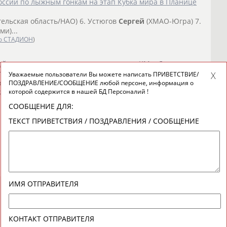
оссии по лыжным гонкам на этап Кубка мира в Планице
ельская область/НАО) 6. Устюгов
Сергей
(ХМАО-Югра) 7.
и)...
о СТАДИОН
)
кой команды по лыжным гонкам на этап КМ в Давосе
ельская область/НАО) 6. Устюгов
Сергей
(ХМАО-Югра)
Уважаемые пользователи Вы можете написать ПРИВЕТСТВИЕ/
юменская...
ПОЗДРАВЛЕНИЕ/СООБЩЕНИЕ любой персоне, информация о
которой содержится в нашей БД Персоналий !
о СТАДИОН
)
СООБЩЕНИЕ ДЛЯ:
ТЕКСТ ПРИВЕТСТВИЯ / ПОЗДРАВЛЕНИЯ / СООБЩЕНИЕ
ИМЯ ОТПРАВИТЕЛЯ
КОНТАКТ ОТПРАВИТЕЛЯ