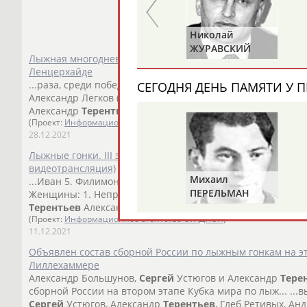
Равиля
Николай
ПРОКОПЕНКО
ЖУРАВСКИЙ
Лыжная многодневка "Тур де Ски" стартует сегодня в шв
(САЛИМОВА)
Ленцерхайде
...раза, среди победителей были Большунов (2019/20, 2021
СЕГОДНЯ ДЕНЬ ПАМЯТИ У П
Александр Легков (2012/13).... ...Иван Якимушкин, Денис 
Александр
Терентьев
, Илья Семиков, Андрей Мельниченко
(Проект:
Информационное агентство СТАДИОН
)
28.12.2021
Лыжные гонки. III этап Кубка мира 2021/22. Давос (Швейц
видеотрансляция)
Михаил
...Иван 5. Филимонов Денис 6. Мальцев Артём 7. Устюгов
ПЕРЕЛЬМАН
Женщины: 1. Непряева Наталья... ...этап: Мужчины: 1. Бо
(ПЕРЛЬМАН)
Терентьев
Александр 3. Ретивых Глеб 4. Якимушкин Иван 
(Проект:
Информационное агентство СТАДИОН
)
11.12.2021
Объявлен состав сборной России по лыжным гонкам на эт
Лиллехаммере
Александр Большунов,
Сергей
Устюгов и Александр
Тере
сборной России на втором этапе Кубка мира по лыж... ...
Сергей
Устюгов, Александр
Терентьев
, Глеб Ретивых, А