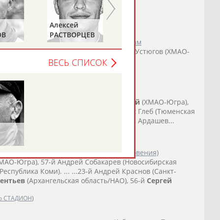
Алексей
Дмитрий
ОВ
РАСТВОРЦЕВ
ШЕПЕЛЬ
 этап Кубка мира ФИС по лыжным гонкам
хангельская область/НАО), 19-й
Сергей
Устюгов (ХМАО-
жегородская...
ВЕСЬ СПИСОК
о СТАДИОН
)
а мира по лыжным гонкам в Фалуне
осибирская область), 18-й Устюгов
Сергей
(ХМАО-Югра),
бласть),... ...(ХМАО-Югра), 20-й Ретивых Глеб (Тюменская
андр (Архангельская область/НАО) 34-й, Ардашев...
о СТАДИОН
)
 мира по лыжным гонкам в Планице (Словения)
МАО-Югра), 57-й Андрей Собакарев (Новосибирская
еспублика Коми). ... ...23-й Андрей Краснов (Санкт-
рентьев
(Архангельская область/НАО), 56-й
Сергей
о СТАДИОН
)