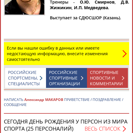
МАКАРОВ
МАКАРОВ
МАКАРОВ
Тренеры -
О.Ю. Смирнов
,
Д.В.
Жижикин
,
И.П. Медведева
.
Выступает за СДЮСШОР (Казань).
Ваш запрос: "Александр МАКАРОВ"
Документы 1-10 из 335 найденных уникальных документов
1
2
3
4
...
32
33
34
Если вы нашли ошибку в данных или имеете
недостающую информацию, внесите изменения
"СКА-Нефтяник" обыграл "Кузбасс" в матче чемпионата
самостоятельно
России по хоккею с мячом (и другие результаты)
...мячи забили Артем Репях (2, 65), Дмитрий
Макаров
(63) и
РОССИЙСКИЕ
РОССИЙСКИЕ
СПОРТИВНЫЕ
Александр
Баздырев (75). "СКА-Нефтяник" продлил...
СПОРТСМЕНЫ,
СПОРТИВНЫЕ
НОВОСТИ И
(Проект:
Информационное агентство СТАДИОН
)
СПЕЦИАЛИСТЫ
ОРГАНИЗАЦИИ
КОММЕНТАРИИ
11.02.2026
"Водник" сыграл вничью с "Кузбасса" в матче чемпионата
НАПИСАТЬ
Александр МАКАРОВ
ПРИВЕТСТВИЕ / ПОЗДРАВЛЕНИЕ /
России по хоккею с мячом (и другие результаты)
СООБЩЕНИЕ
...забросили Янис Бефус (9-я минута), Дмитрий
Макаров
(38)
и
Александр
Баздырев (65). Ничью "Воднику" принесли...
(Проект:
Информационное агентство СТАДИОН
)
СЕГОДНЯ ДЕНЬ РОЖДЕНИЯ У ПЕРСОН ИЗ МИРА
05.02.2026
СПОРТА (25 ПЕРСОНАЛИЙ)
ВЕСЬ СПИСОК
Кубок Федерации гимнастики России по прыжкам на батуте