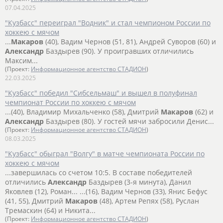
07.04.2025
"Кузбасс" переиграл "Водник" и стал чемпионом России по
хоккею с мячом
...
Макаров
(40), Вадим Чернов (51, 81), Андрей Суворов (60) и
Александр
Баздырев (90). У проигравших отличились
Максим...
(Проект:
Информационное агентство СТАДИОН
)
22.03.2025
"Кузбасс" победил "Сибсельмаш" и вышел в полуфинал
чемпионат России по хоккею с мячом
...(40), Владимир Михальченко (58), Дмитрий
Макаров
(62) и
Александр
Баздырев (80). У гостей мячи забросили Денис...
(Проект:
Информационное агентство СТАДИОН
)
08.03.2025
"Кузбасс" обыграл "Волгу" в матче чемпионата России по
хоккею с мячом
...завершилась со счетом 10:5. В составе победителей
отличились
Александр
Баздырев (3-я минута), Данил
Яковлев (12), Роман... ...(16), Вадим Чернов (33), Янис Бефус
(41, 55), Дмитрий
Макаров
(48), Артем Репях (58), Руслан
Тремаскин (64) и Никита...
(Проект:
Информационное агентство СТАДИОН
)