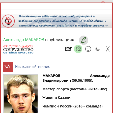
Александр МАКАРОВ
в публикациях
8 августа 2026 года,
06:37
СПОРТСМЕНЫ, ТРЕНЕРЫ И СПЕЦИАЛИСТЫ
МАКАРОВ Александр
3
персоны
Расширенный поиск
Найдено:
Владимирович
(09.06.1995).
Настольный теннис
Мастер спорта (настольный теннис).
Живет в Казани.
Чемпион России (2016 - команда).
Александр
Александр
Александр